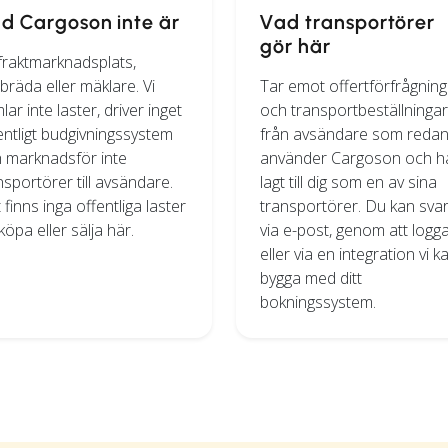
d Cargoson inte är
Vad transportörer
gör här
fraktmarknadsplats,
tbräda eller mäklare. Vi
Tar emot offertförfrågning
lar inte laster, driver inget
och transportbeställningar
entligt budgivningssystem
från avsändare som reda
 marknadsför inte
använder Cargoson och h
nsportörer till avsändare.
lagt till dig som en av sina
 finns inga offentliga laster
transportörer. Du kan sva
 köpa eller sälja här.
via e-post, genom att logga
eller via en integration vi k
bygga med ditt
bokningssystem.