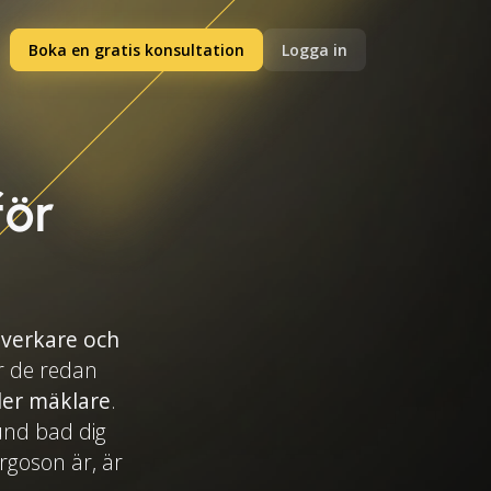
Boka en gratis konsultation
Logga in
för
llverkare och
r de redan
ler mäklare
.
kund bad dig
rgoson är, är