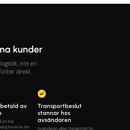
ina kunder
gistik, inte en
örblir direkt.
 betald av
Transportbeslut
e
stannar hos
avsändaren
å en fast
ng betald av din
Avsändaren väljer transportör för