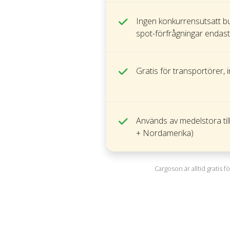
Ingen konkurrensutsatt bu
spot-förfrågningar endast 
Gratis för transportörer, 
Används av medelstora til
+ Nordamerika)
Cargoson är alltid gratis f