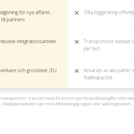
dgivning för nya affärer,
Ofta byggd kring offentl
till partners
inklusive integrationsarbete
Transportörer betalar o
per last
lverkare och grossister (EU
Används av alla parter so
fraktkapacitet
ör transportörer. Vi tar inte betalt för konton, per-försändelseavgifter eller nät
integrationsarbete vi gör med ditt bokningsprogram eller spårningssystem.