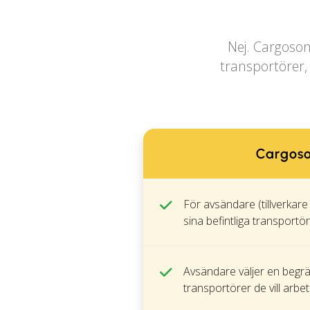
Nej. Cargoson
transportörer, 
Cargos
För avsändare (tillverkare
sina befintliga transportö
Avsändare väljer en begr
transportörer de vill arb