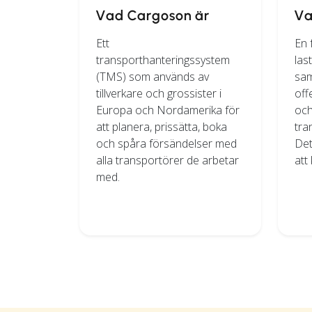
Vad Cargoson är
Va
Ett
En 
transporthanteringssystem
las
(TMS) som används av
sam
tillverkare och grossister i
off
Europa och Nordamerika för
och
att planera, prissätta, boka
tra
och spåra försändelser med
Det
alla transportörer de arbetar
att
med.