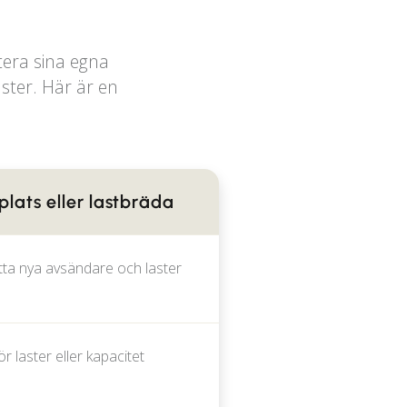
tera sina egna
aster. Här är en
lats eller lastbräda
itta nya avsändare och laster
 laster eller kapacitet