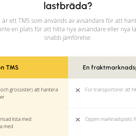
lastbräda?
 är ett TMS som används av avsändare för att han
inte en plats för att hitta nya avsändare eller nya l
snabb jämförelse:
on TMS
En fraktmarknadsp
 och grossister) att hantera
För transportörer att h
rer
änsad lista med
Öppen marknadsplats för
eta med