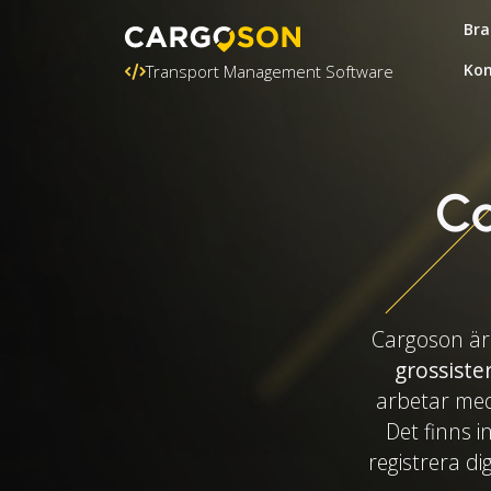
Bra
Kon
Transport Management Software
Ca
Cargoson är
grossiste
arbetar med
Det finns i
registrera di