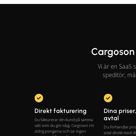
Cargoson 
Vi är en SaaS 
speditör, mäk
Direkt fakturering
Dina priser
avtal
Du fakturerar din kund på samma
sätt som du gör idag. Cargoson rör
Du förhandlar pri
aldrig pengarna och tar ingen
avtal direkt med d