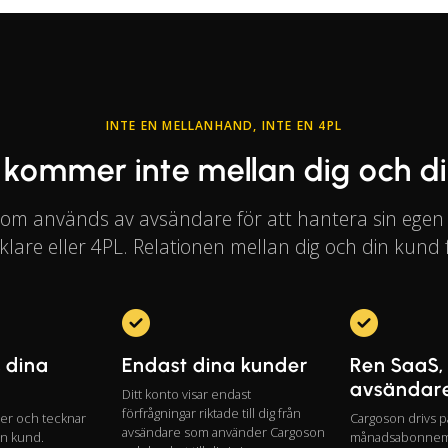
INTE EN MELLANHAND, INTE EN 4PL
kommer inte mellan dig och d
som används av avsändare för att hantera sin egen lo
lare eller 4PL. Relationen mellan dig och din kund f
, dina
Endast dina kunder
Ren SaaS,
avsändar
Ditt konto visar endast
förfrågningar riktade till dig från
ser och tecknar
Cargoson drivs p
avsändare som använder Cargoson
in kund.
månadsabonnema