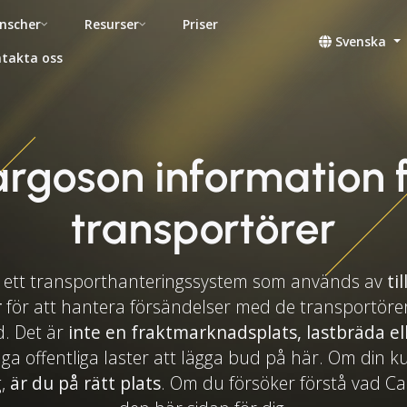
nscher
Resurser
Priser
Svenska
takta oss
rgoson information 
transportörer
 ett transporthanteringssystem som används av
ti
r
för att hantera försändelser med de transportöre
. Det är
inte en fraktmarknadsplats, lastbräda el
nga offentliga laster att lägga bud på här. Om din 
g,
är du på rätt plats
. Om du försöker förstå vad Ca