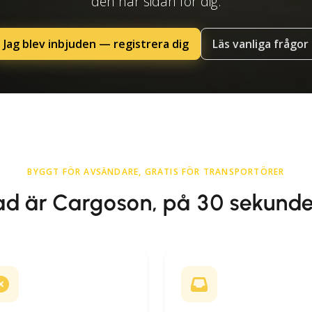
den här sidan för dig.
Jag blev inbjuden — registrera dig
Läs vanliga frågor
BYGGT FÖR AVSÄNDARE, GRATIS FÖR TRANSPORTÖRER
ad är Cargoson, på 30 sekunde