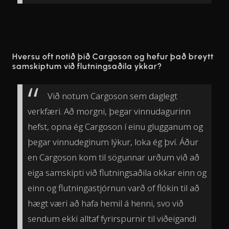
Hversu oft notið þið Cargoson og hefur það breytt
samskiptum við flutningsaðila ykkar?
Við notum Cargoson sem daglegt
verkfæri. Að morgni, þegar vinnudagurinn
hefst, opna ég Cargoson í einu glugganum og
þegar vinnudeginum lýkur, loka ég því. Áður
en Cargoson kom til sögunnar urðum við að
eiga samskipti við flutningsaðila okkar einn og
einn og flutningastjórnun varð of flókin til að
hægt væri að hafa hemil á henni, svo við
sendum ekki alltaf fyrirspurnir til viðeigandi