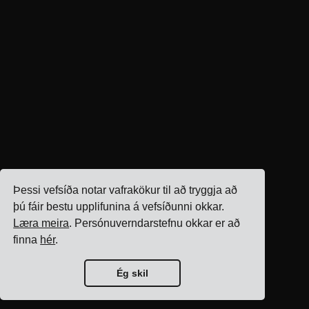
Þessi vefsíða notar vafrakökur til að tryggja að
þú fáir bestu upplifunina á vefsíðunni okkar.
Læra meira
. Persónuverndarstefnu okkar er að
finna
hér
.
Ég skil