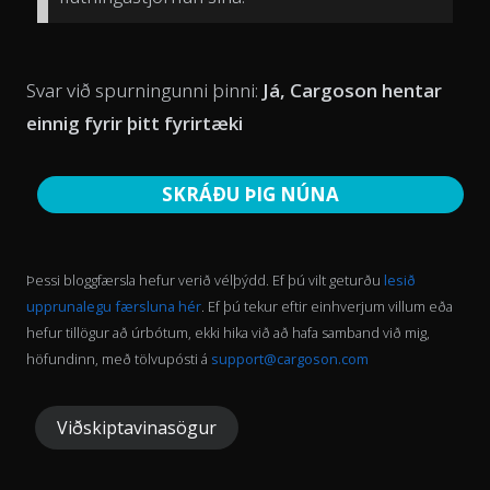
Svar við spurningunni þinni:
Já, Cargoson hentar
einnig fyrir þitt fyrirtæki
SKRÁÐU ÞIG NÚNA
Þessi bloggfærsla hefur verið vélþýdd. Ef þú vilt geturðu
lesið
upprunalegu færsluna hér
. Ef þú tekur eftir einhverjum villum eða
hefur tillögur að úrbótum, ekki hika við að hafa samband við mig,
höfundinn, með tölvupósti á
support@cargoson.com
Viðskiptavinasögur