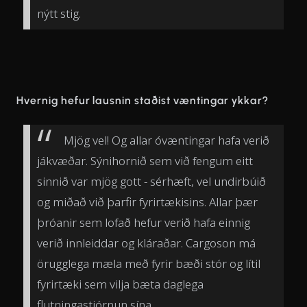
nýtt stig.
Hvernig hefur lausnin staðist væntingar ykkar?
Mjög vel! Og allar óvæntingar hafa verið
jákvæðar. Sýnihornið sem við fengum eitt
sinnið var mjög gott - sérhæft, vel undirbúið
og miðað við þarfir fyrirtækisins. Allar þær
þróanir sem lofað hefur verið hafa einnig
verið innleiddar og kláraðar. Cargoson má
örugglega mæla með fyrir bæði stór og lítil
fyrirtæki sem vilja bæta daglega
flutningastjórnun sína.