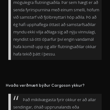
mögulegra flutningsaðila. Þar sem hægt er að
senda fyrirspurnina með einum smelli, höfum
við samstarf við fjölbreyttari hóp aðila. Þó að
ég hafi upphaflega óttast að samstarfsaðilar
myndu ekki vilja aðlaga sig að nýju vinnulagi,
reyndist sá ótti óþarfur því engin vandamál
hafa komið upp og allir flutningsaðilar okkar
hafa tekið þátt í þessu.
Hvaða verðmæti býður Cargoson ykkur?
Það mikilvægasta fyrir okkur er að allar
sendingar, óháð upprunalands eða