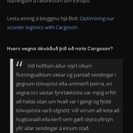
flutningum á rafbrettum um Evrópu.
Lestu einnig á blogginu hjá Bolt:
Optimising our
scooter logistics with Cargoson
Hvers vegna ákváðuð þið að nota Cargoson?
Við höfðum áður stýrt öllum
flutningsaðilum okkar og pantað sendingar í
gegnum tölvupóst eða umhverfi þeirra, en
vegna örs vaxtar fyrirtækisins var mjög erfitt
að halda utan um hvað var í gangi og fjöldi
tölvupósta varð ofgnótt. Við vorum að leita að
hugbúnaði eða kerfi sem gæfi skýra yfirsýn
yfir allar sendingar á einum stað.