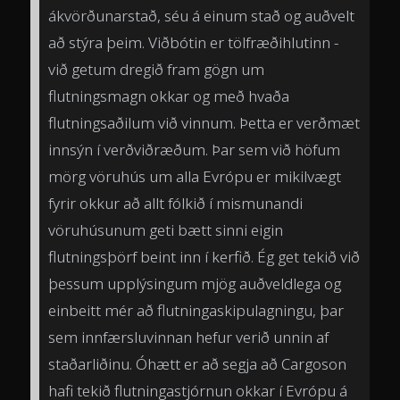
ákvörðunarstað, séu á einum stað og auðvelt
að stýra þeim. Viðbótin er tölfræðihlutinn -
við getum dregið fram gögn um
flutningsmagn okkar og með hvaða
flutningsaðilum við vinnum. Þetta er verðmæt
innsýn í verðviðræðum. Þar sem við höfum
mörg vöruhús um alla Evrópu er mikilvægt
fyrir okkur að allt fólkið í mismunandi
vöruhúsunum geti bætt sinni eigin
flutningsþörf beint inn í kerfið. Ég get tekið við
þessum upplýsingum mjög auðveldlega og
einbeitt mér að flutningaskipulagningu, þar
sem innfærsluvinnan hefur verið unnin af
staðarliðinu. Óhætt er að segja að Cargoson
hafi tekið flutningastjórnun okkar í Evrópu á