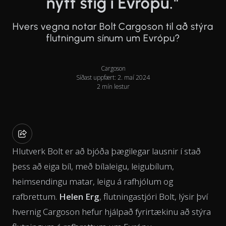
nýtt stig í Evrópu."
Hvers vegna notar Bolt Cargoson til að stýra
flutningum sínum um Evrópu?
Cargoson
Síðast uppfært: 2. maí 2024
2 mín lestur
Hlutverk Bolt er að bjóða þægilegar lausnir í stað
þess að eiga bíl, með bílaleigu, leigubílum,
heimsendingu matar, leigu á rafhjólum og
rafbrettum.
Helen Erg
, flutningastjóri Bolt, lýsir því
hvernig Cargoson hefur hjálpað fyrirtækinu að stýra