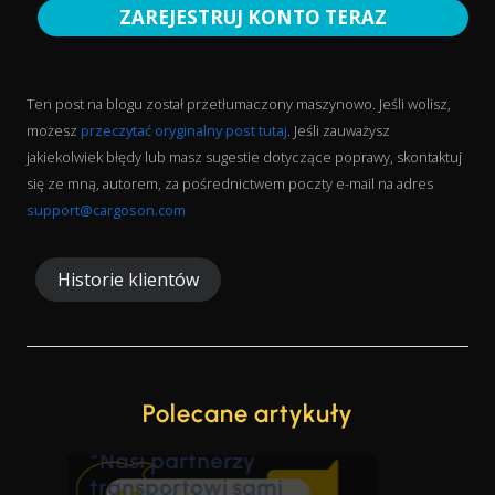
ZAREJESTRUJ KONTO TERAZ
Ten post na blogu został przetłumaczony maszynowo. Jeśli wolisz,
możesz
przeczytać oryginalny post tutaj
. Jeśli zauważysz
jakiekolwiek błędy lub masz sugestie dotyczące poprawy, skontaktuj
się ze mną, autorem, za pośrednictwem poczty e-mail na adres
support@cargoson.com
Historie klientów
Polecane artykuły