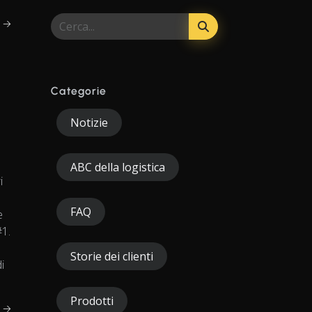
e →
Categorie
Notizie
ABC della logistica
i
FAQ
e
#1.
Storie dei clienti
i
Prodotti
e →