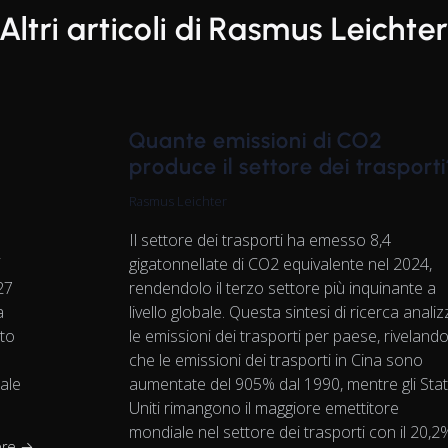
Altri articoli di Rasmus Leichter
Quante emissioni di CO2
produce il settore dei trasporti
Rasmus Leichter
Il settore dei trasporti ha emesso 8,4
i
gigatonnellate di CO2 equivalente nel 2024,
27
rendendolo il terzo settore più inquinante a
a
livello globale. Questa sintesi di ricerca anali
to
le emissioni dei trasporti per paese, riveland
che le emissioni dei trasporti in Cina sono
ale
aumentate del 905% dal 1990, mentre gli Stat
Uniti rimangono il maggiore emettitore
mondiale nel settore dei trasporti con il 20,2
ere →