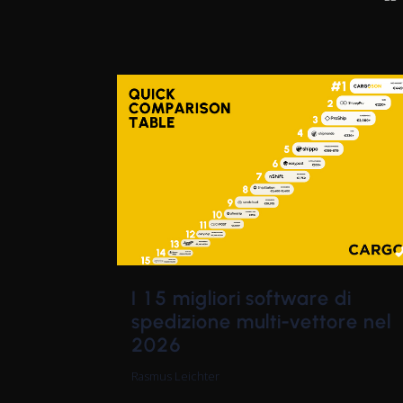
I 15 migliori software di
spedizione multi-vettore nel
2026
Rasmus Leichter