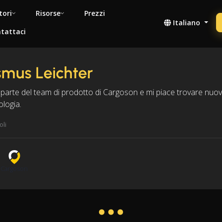
tori
Risorse
Prezzi
Italiano
tattaci
mus Leichter
parte del team di prodotto di Cargoson e mi piace trovare nuovi
ologia.
oli
n
Cargoson