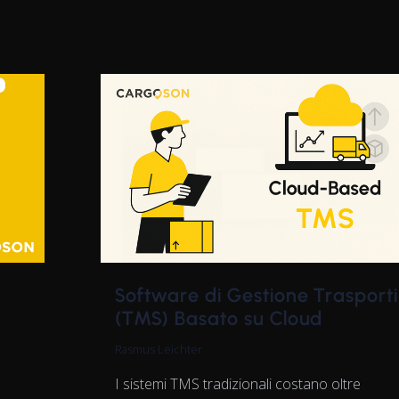
Software di Gestione Trasporti
(TMS) Basato su Cloud
Rasmus Leichter
I sistemi TMS tradizionali costano oltre