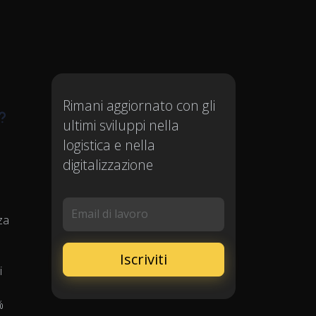
Rimani aggiornato con gli
?
ultimi sviluppi nella
logistica e nella
digitalizzazione
Email di lavoro
zza
o
i
%