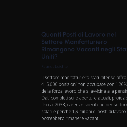
Quanti Posti di Lavoro nel
Settore Manifatturiero
Rimangono Vacanti negli Sta
Uniti?
Rasmus Leichter
Il settore manifatturiero statunitense affr
415.000 posizioni non occupate con il 26
della forza lavoro che si avvicina alla pens
Dati completi sulle aperture attuali, proiezi
fino al 2033, carenze specifiche per settor
salari e perché 1,9 milioni di posti di lavoro
potrebbero rimanere vacanti.