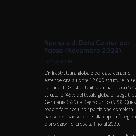
Numero di Data Center per
Paese (Novembre 2025)
Rasmus Leichter
L'infrastruttura globale dei data center si
estende ora su oltre 12.000 strutture in se
continenti. Gli Stati Uniti dominano con 5.4
strutture (45% del totale globale), seguiti d
Germania (529) e Regno Unito (523). Ques
report fornisce una ripartizione completa
paese per paese, dati sulla capacità region
e proiezioni di crescita fino al 2030.
Ricerca
Continua a legg