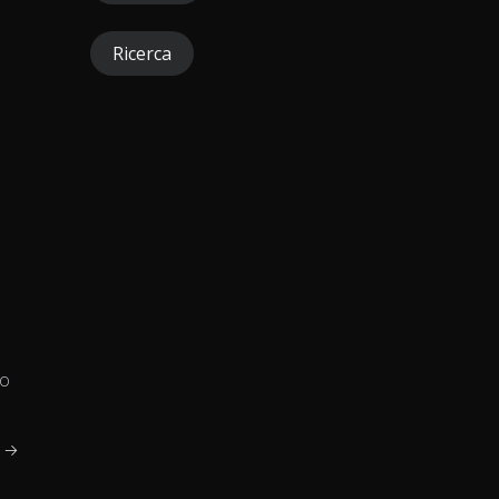
Ricerca
no
e →