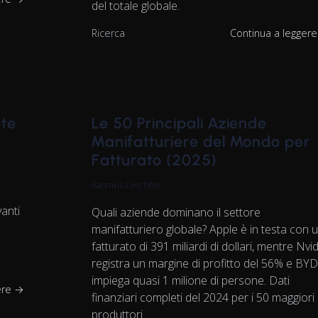
del totale globale.
Ricerca
Continua a legger
ote
Le 50 Principali Aziende
Manifatturiere del Mondo per
Fatturato (2025)
Rasmus Leichter
anti
Quali aziende dominano il settore
manifatturiero globale? Apple è in testa con 
fatturato di 391 miliardi di dollari, mentre Nvi
registra un margine di profitto del 56% e BY
impiega quasi 1 milione di persone. Dati
ere →
finanziari completi del 2024 per i 50 maggiori
produttori.