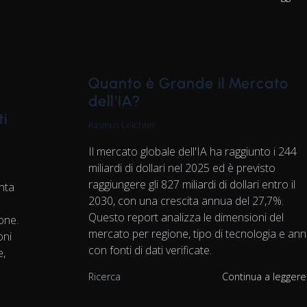
Quanto è Grande il Mercato
dell'IA?
ti
Rasmus Leichter
Il mercato globale dell'IA ha raggiunto i 244
miliardi di dollari nel 2025 ed è previsto
raggiungere gli 827 miliardi di dollari entro il
onta
2030, con una crescita annua del 27,7%.
%
Questo report analizza le dimensioni del
ione.
mercato per regione, tipo di tecnologia e an
oni
con fonti di dati verificate.
e,
Ricerca
Continua a legger