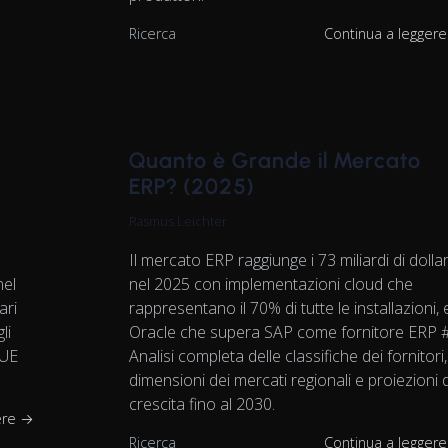
Ricerca
Continua a legger
Quanto è Grande il Mercato
ERP? (2025)
Rasmus Leichter
Il mercato ERP raggiunge i 73 miliardi di dollar
nel
nel 2025 con implementazioni cloud che
ari
rappresentano il 70% di tutte le installazioni, 
li
Oracle che supera SAP come fornitore ERP 
'UE
Analisi completa delle classifiche dei fornitori,
dimensioni dei mercati regionali e proiezioni d
crescita fino al 2030.
ere →
Ricerca
Continua a legger