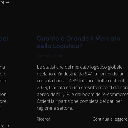
ere →
del
Quanto è Grande il Mercato
della Logistica?
Rasmus Leichter
 ha
Le statistiche del mercato logistico globale
con
rivelano un'industria da 9,41 trilioni di dollari i
olte
crescita fino a 14,39 trilioni di dollari entro il
2029, trainata da una crescita record del ca
ioni
aereo dell'11,3% e dal boom dell'e-commerce
ore,
Ottieni la ripartizione completa dei dati per
i
regione e settore.
Ricerca
Continua a legger
ere →