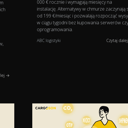
000 € rocznie i wymagają miesięcy na
rm
instalację. Alternatywy w chmurze zaczynają 
ich
od 199 €/miesiąc i pozwalają rozpocząć wysył
w ciągu tygodni bez kupowania serwerów cz
oprogramowania.
ABC logistyki
Czytaj dale
w,
alej →