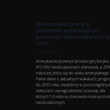
Ile stanowisk pracy w
przemyśle produkcyjnym
pozostaje nieobsadzonych w
USA?
Rasmus Leichter
Amerykański przemysł produkcyjny boryka 
415 000 nieobsadzonych stanowisk, a 26% 
roboczej zbliża się do wieku emerytalnego.
Pełne dane o aktualnych wakatach, progn
do 2033 roku, niedobory w poszczególnyc
sektorach, wynagrodzenia i powody, dla
których 1,9 miliona stanowisk może pozos
nieobsadzonych.