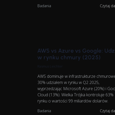
Badania
Czytaj d
AWS vs Azure vs Google: Udz
w rynku chmury (2025)
Rasmus Leichter
AWS dominuje w infrastrukturze chmurowe
30% udziałem w rynku w Q2 2025,
wyprzedzając Microsoft Azure (20%) i Goo
Cloud (13%). Wielka Trójka kontroluje 63%
rynku o wartości 99 miliardów dolarów.
Badania
Czytaj d