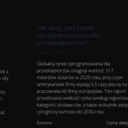
Jak duży jest rynek
oprogramowania dla
przedsiębiorstw?
Rasmus Leichter
Globalny rynek oprogramowania dla
przedsiębiorstw osiągnął wartość 317
się z
miliardów dolarów w 2025 roku, przy czym
siły
amerykańskie firmy wydają 5,5 razy więcej na
pracownika niż firmy europejskie. Ten raport
ozy
przedstawia wielkość rynku według regionów
h
kategorii i dostawców, a także wskaźniki adop
i prognozy wzrostu do 2030 roku.
tać
Badania
Czytaj dale