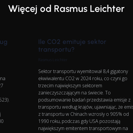
Więcej od Rasmus Leichter
ług
Ile CO2 emituje sektor
transportu?
Rasmus Leichter
Sektor transportu wyemitował 8,4 gigatony
 na
ekwiwalentu CO2 w 2024 roku, co czyni go
27
trzecim największym sektorem
zanieczyszczającym na świecie. To
523).
podsumowanie badań przedstawia emisje z
transportu według krajów, ujawniając, że emi
j
z transportu w Chinach wzrosły o 905% od
30
1990 roku, podczas gdy USA pozostają
największym emitentem transportowym na