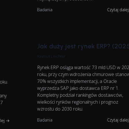
Badania
Czytaj dale
Jak duży jest rynek ERP? (202
Rasmus Leichter
Rynek ERP osiąga wartość 73 mld USD w 20
roku, przy czym wdrożenia chmurowe stano
70% wszystkich implementacji, a Oracle
oku.
wyprzedza SAP jako dostawca ERP nr 1.
Kompletny podział rankingów dostawców,
tany
wielkości rynków regionalnych i prognoz
,7
wzrostu do 2030 roku.
Badania
Czytaj dale
alej →