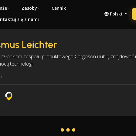
nże
Zasoby
Cennik
Polski
ntaktuj się z nami
mus Leichter
 członkiem zespołu produktowego Cargoson i lubię znajdować
ocą technologii.
ta
n
Cargoson