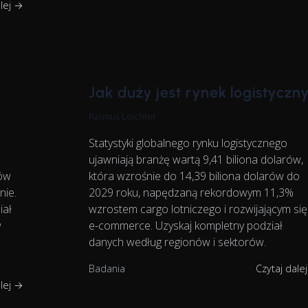
alej →
Jak duży jest rynek logistyczn
Rasmus Leichter
Statystyki globalnego rynku logistycznego
ujawniają branżę wartą 9,41 biliona dolarów,
rów
która wzrośnie do 14,39 biliona dolarów do
nie.
2029 roku, napędzaną rekordowym 11,3%
iał
wzrostem cargo lotniczego i rozwijającym się
w
e-commerce. Uzyskaj kompletny podział
danych według regionów i sektorów.
Badania
Czytaj dale
alej →