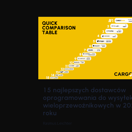
15 najlepszych dostawców
oprogramowania do wysyłe
wieloprzewoźnikowych w 2
roku
Rasmus Leichter