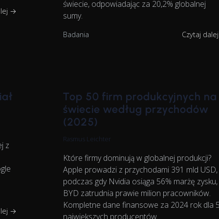
świecie, odpowiadając za 20,2% globalnej
alej →
sumy.
Badania
Czytaj dale
iał
Top 50 firm produkcyjnych na
świecie według przychodów
(2025)
Rasmus Leichter
j z
Które firmy dominują w globalnej produkcji?
gle
Apple prowadzi z przychodami 391 mld USD,
podczas gdy Nvidia osiąga 56% marżę zysku,
BYD zatrudnia prawie milion pracowników.
Kompletne dane finansowe za 2024 rok dla 
alej →
największych producentów.