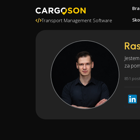
Bra
Sko
Transport Management Software
Ras
Jestem
za pom
851 pos
LinkedI