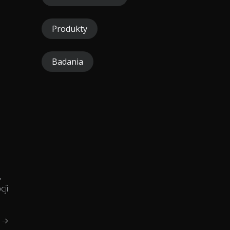
Produkty
Badania
,
cji
j →