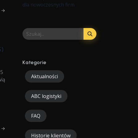
dla nowoczesnych firm
j →
5)
Kategorie
25
Aktualności
wią
ABC logistyki
FAQ
j →
Historie klientów