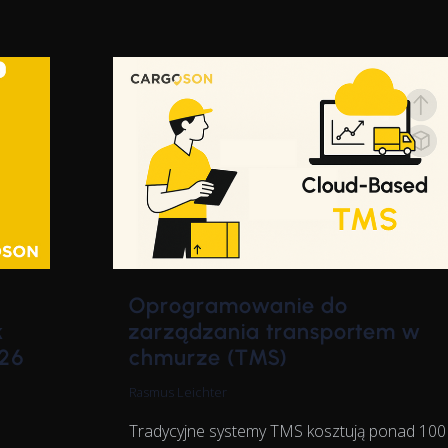
Oprogramowanie do
k
zarządzania transportem w
026
chmurze (TMS)
Rasmus Leichter
Tradycyjne systemy TMS kosztują ponad 100