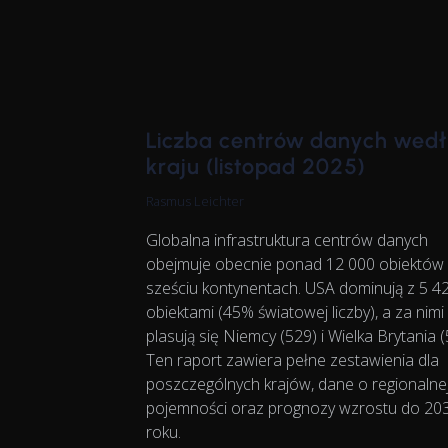
Liczba centrów danych wed
kraju (listopad 2025)
Rasmus Leichter
Globalna infrastruktura centrów danych
obejmuje obecnie ponad 12 000 obiektów
sześciu kontynentach. USA dominują z 5 4
obiektami (45% światowej liczby), a za nimi
plasują się Niemcy (529) i Wielka Brytania (
Ten raport zawiera pełne zestawienia dla
poszczególnych krajów, dane o regionalne
pojemności oraz prognozy wzrostu do 20
roku.