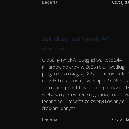
Badania
Czytaj d
Jak duży jest rynek AI?
Rasmus Leichter
Globalny rynek AI osiągnął wartość 244
miliardów dolarów w 2025 roku i według
prognoz ma osiągnąć 827 miliardów dola
do 2030 roku, rosnąc w tempie 27,7% rocz
Ten raport przedstawia szczegółowy podz
wielkości rynku według regionów, rodzajó
technologii i lat wraz ze zweryfikowanymi
źródłami danych.
Badania
Czytaj d