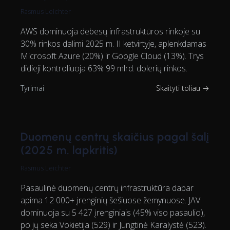
Rasmus Leichter
AWS dominuoja debesų infrastruktūros rinkoje su
30% rinkos dalimi 2025 m. II ketvirtyje, aplenkdamas
Microsoft Azure (20%) ir Google Cloud (13%). Trys
didieji kontroliuoja 63% 99 mlrd. dolerių rinkos.
Tyrimai
Skaityti toliau →
Duomenų centrų skaičius pagal šalį
(2025 m. lapkritis)
Rasmus Leichter
Pasaulinė duomenų centrų infrastruktūra dabar
apima 12 000+ įrenginių šešiuose žemynuose. JAV
dominuoja su 5 427 įrenginiais (45% viso pasaulio),
po jų seka Vokietija (529) ir Jungtinė Karalystė (523).