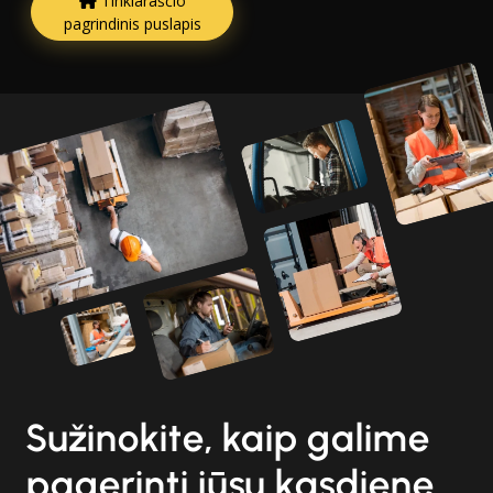
Tinklaraščio
pagrindinis puslapis
Sužinokite, kaip galime
pagerinti jūsų kasdienę