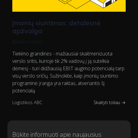
Įmonių siuntimas: detalesnė
apžvalga
Rasmus Leichter
Tiekimo grandinės - mažiausiai skaitmenizuota
verslo sritis, kurioje tik 2% vadovų į ją sutelkia
dėmesį - turi didžiausią EBIT augimo potencialą tarp
visų verslo sričių. Sužinokite, kaip įmonių siuntimo
programinė įranga yra raktas, atveriantis šį
potencialą.
Logistikos ABC
Skaityti toliau →
Būkite informuoti apie naujausius