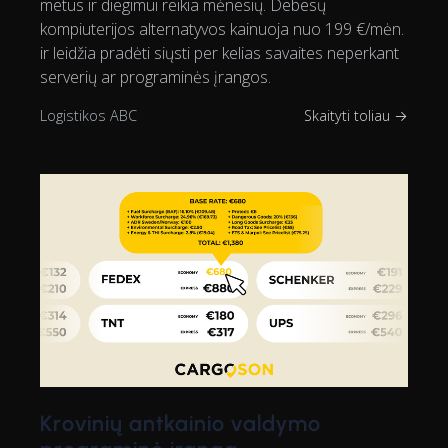
metus ir diegimui reikia mėnesių. Debesų
kompiuterijos alternatyvos kainuoja nuo 199 €/mėn.
ir leidžia pradėti siųsti per kelias savaites neperkant
serverių ar programinės įrangos.
Logistikos ABC
Skaityti toliau →
Krovinių antkainio valdymo