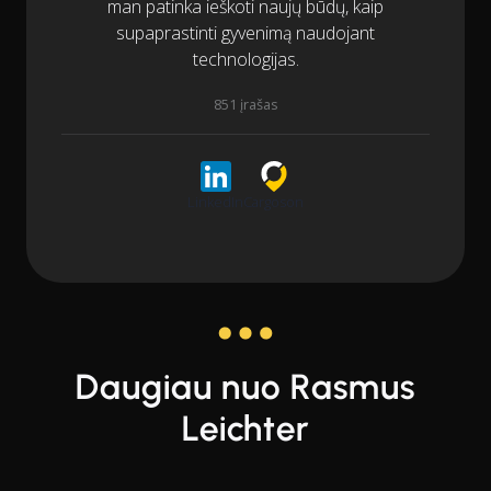
man patinka ieškoti naujų būdų, kaip
supaprastinti gyvenimą naudojant
technologijas.
851 įrašas
LinkedIn
Cargoson
Daugiau nuo Rasmus
Leichter