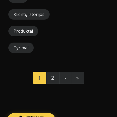
Klientų istorijos
Produktai
Tyrimai
1
2
›
»