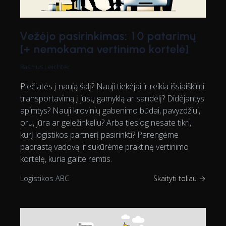
Vežėjo pasirinkimas: 10 patarimų
[+ nemokama vertinimo kortelė]
Rasmus Leichter
Plečiatės į naują šalį? Nauji tiekėjai ir reikia išsiaiškinti
transportavimą į jūsų gamyklą ar sandėlį? Didėjantys
apimtys? Nauji krovinių gabenimo būdai, pavyzdžiui,
oru, jūra ar geležinkeliu? Arba tiesiog nesate tikri,
kurį logistikos partnerį pasirinkti? Parengėme
paprastą vadovą ir sukūrėme praktinę vertinimo
kortelę, kuria galite remtis.
Logistikos ABC
Skaityti toliau →