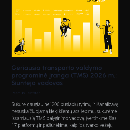
Geriausia transporto valdymo
programinė įranga (TMS) 2026 m.:
Siuntėjo vadovas
Rasmus Leichter
Sukūrę daugiau nei 200 puslapių tyrimų ir išanalizavę
nesuskaičiuojamą kiekį klientų atsiliepimų, sukūrėme
išsamiausią TMS palyginimo vadovą. Įvertinkime šias
17 platformų ir pažiūrėkime, kaip jos tvarko vežėjų