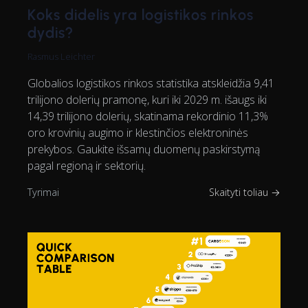
Koks didelis yra logistikos rinkos
dydis?
Rasmus Leichter
Globalios logistikos rinkos statistika atskleidžia 9,41
trilijono dolerių pramonę, kuri iki 2029 m. išaugs iki
14,39 trilijono dolerių, skatinama rekordinio 11,3%
oro krovinių augimo ir klestinčios elektroninės
prekybos. Gaukite išsamų duomenų paskirstymą
pagal regioną ir sektorių.
Tyrimai
Skaityti toliau →