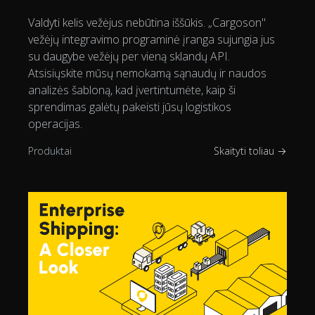
Valdyti kelis vežėjus nebūtina iššūkis. „Cargoson"
vežėjų integravimo programinė įranga sujungia jus
su daugybe vežėjų per vieną sklandų API.
Atsisiųskite mūsų nemokamą sąnaudų ir naudos
analizės šabloną, kad įvertintumėte, kaip ši
sprendimas galėtų pakeisti jūsų logistikos
operacijas.
Produktai
Skaityti toliau →