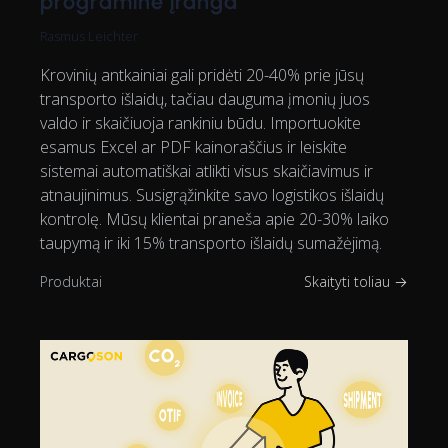
programinė įranga
Rasmus Leichter
Krovinių antkainiai gali pridėti 20-40% prie jūsų
transporto išlaidų, tačiau dauguma įmonių juos
valdo ir skaičiuoja rankiniu būdu. Importuokite
esamus Excel ar PDF kainoraščius ir leiskite
sistemai automatiškai atlikti visus skaičiavimus ir
atnaujinimus. Susigrąžinkite savo logistikos išlaidų
kontrolę. Mūsų klientai praneša apie 20-30% laiko
taupymą ir iki 15% transporto išlaidų sumažėjimą.
Produktai
Skaityti toliau →