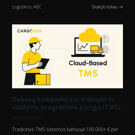
Logistikos ABC
Skaityti toliau →
Debesų kompiuterijos transporto
valdymo programinė įranga (TMS)
Rasmus Leichter
Tradicinės TMS sistemos kainuoja 100 000+ € per