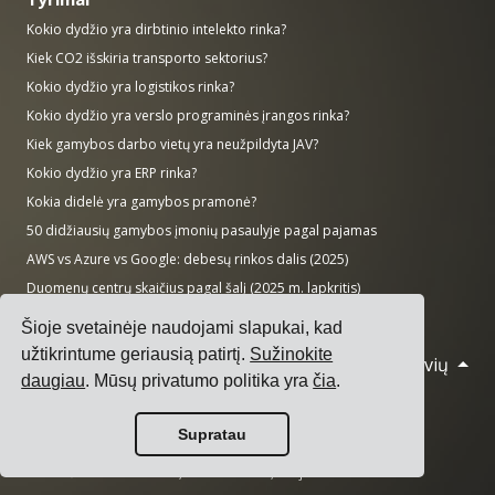
Kokio dydžio yra dirbtinio intelekto rinka?
Kiek CO2 išskiria transporto sektorius?
Kokio dydžio yra logistikos rinka?
Kokio dydžio yra verslo programinės įrangos rinka?
Kiek gamybos darbo vietų yra neužpildyta JAV?
Kokio dydžio yra ERP rinka?
Kokia didelė yra gamybos pramonė?
50 didžiausių gamybos įmonių pasaulyje pagal pajamas
AWS vs Azure vs Google: debesų rinkos dalis (2025)
Duomenų centrų skaičius pagal šalį (2025 m. lapkritis)
Šioje svetainėje naudojami slapukai, kad
užtikrintume geriausią patirtį.
Sužinokite
Lietuvių
© 2026 Cargoson.com
daugiau
. Mūsų privatumo politika yra
čia
.
Įregistruota kaip Cargoson OÜ Estijoje.
Supratau
Reg Nr: 14545832. PVM: EE102137680.
Būstinė: Pärnu mnt. 141, 11314 Talinas, Estija