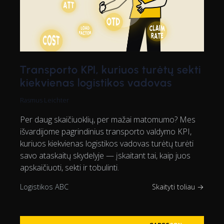
Transporto KPI, kuriuos turėtų sekti
kiekvienas logistikos vadovas
Rasmus Leichter
Per daug skaičiuoklių, per mažai matomumo? Mes
išvardijome pagrindinius transporto valdymo KPI,
kuriuos kiekvienas logistikos vadovas turėtų turėti
savo ataskaitų skydelyje — įskaitant tai, kaip juos
apskaičiuoti, sekti ir tobulinti.
Logistikos ABC
Skaityti toliau →