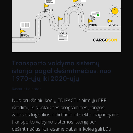
Transporto valdymo sistemų
istorija pagal dešimtmečius: nuo
1970-ųjų iki 2020-ųjų
Rasmus Leichter
Nuo brūkšninių kodų, EDIFACT ir pirmųjų ERP
išradimų iki šiuolaikinės programinės įrangos,
žaliosios logistikos ir dirbtinio intelekto: nagrinėjame
transporto valdymo sistemos istoriją per
dešimtmečius, kur esame dabar ir kokia gali būti