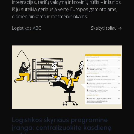
integracijas, tarifų valdymą ir krovinių rūšis – ir kurios
iš jų suteikia geriausią vertę Europos gamintojams,
didmenininkams ir mažmenininkams.
Logistikos ABC
Skaityti toliau →
Logistikos skyriaus programinė
įranga: centralizuokite kasdienę