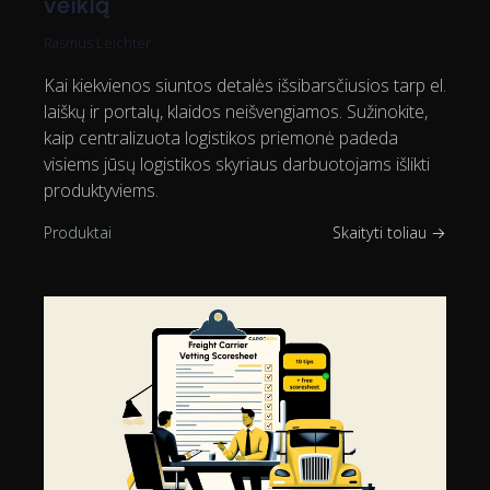
veiklą
Rasmus Leichter
Kai kiekvienos siuntos detalės išsibarsčiusios tarp el.
laiškų ir portalų, klaidos neišvengiamos. Sužinokite,
kaip centralizuota logistikos priemonė padeda
visiems jūsų logistikos skyriaus darbuotojams išlikti
produktyviems.
Produktai
Skaityti toliau →