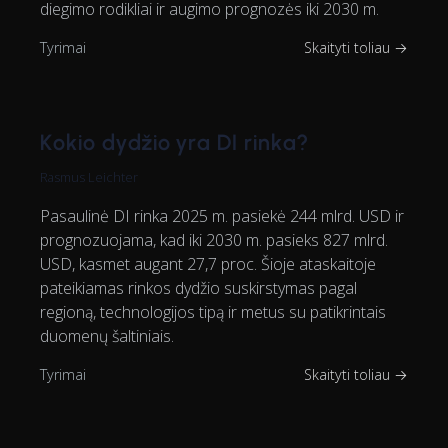
diegimo rodikliai ir augimo prognozės iki 2030 m.
Tyrimai
Skaityti toliau →
Kokio dydžio yra DI rinka?
Rasmus Leichter
Pasaulinė DI rinka 2025 m. pasiekė 244 mlrd. USD ir
prognozuojama, kad iki 2030 m. pasieks 827 mlrd.
USD, kasmet augant 27,7 proc. Šioje ataskaitoje
pateikiamas rinkos dydžio suskirstymas pagal
regioną, technologijos tipą ir metus su patikrintais
duomenų šaltiniais.
Tyrimai
Skaityti toliau →