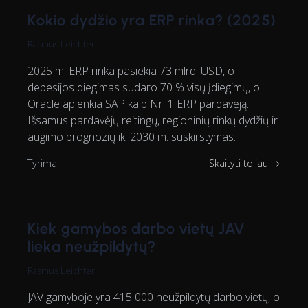
Kokio dydžio yra ERP rinka? (2025)
Rasmus Leichter
2025 m. ERP rinka pasiekia 73 mlrd. USD, o
debesijos diegimas sudaro 70 % visų įdiegimų, o
Oracle aplenkia SAP kaip Nr. 1 ERP pardavėją.
Išsamus pardavėjų reitingų, regioninių rinkų dydžių ir
augimo prognozių iki 2030 m. suskirstymas.
Tyrimai
Skaityti toliau →
Kiek gamybos darbo vietų JAV
lieka neužpildytų?
Rasmus Leichter
JAV gamyboje yra 415 000 neužpildytų darbo vietų, o