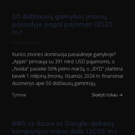
50 didžiausių gamybos įmonių
pasaulyje pagal pajamas (2025
m.)
Rasmus Leichter
Kurios įmonės dominuoja pasaulinėje gamyboje?
„Apple" pirmauja su 391 mlrd. USD pajamomis, o
„Nvidia" pasiekė 56% pelno maržą, o „BYD" įdarbina
beveik 1 milijoną žmonių. Išsamūs 2024 m. finansiniai
duomenys apie 50 didžiausių gamintojų.
Tyrimai
Skaityti toliau →
AWS vs Azure vs Google: debesų
kompiutijos rinkos dalis (2025 m.)