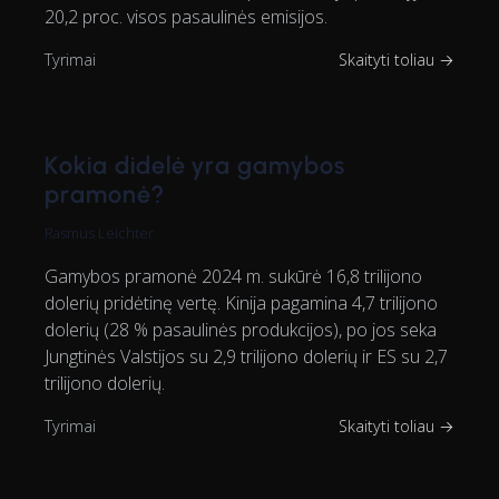
20,2 proc. visos pasaulinės emisijos.
Tyrimai
Skaityti toliau →
Kokia didelė yra gamybos
pramonė?
Rasmus Leichter
Gamybos pramonė 2024 m. sukūrė 16,8 trilijono
dolerių pridėtinę vertę. Kinija pagamina 4,7 trilijono
dolerių (28 % pasaulinės produkcijos), po jos seka
Jungtinės Valstijos su 2,9 trilijono dolerių ir ES su 2,7
trilijono dolerių.
Tyrimai
Skaityti toliau →