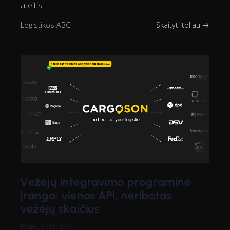
ateitis.
Logistikos ABC
Skaityti toliau →
Vežėjų integravimo programinė
įranga: vienas API, neribotas
vežėjų skaičius
Rasmus Leichter