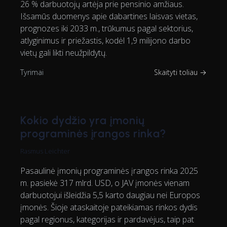
26 % darbuotojų artėja prie pensinio amžiaus.
Išsamūs duomenys apie dabartines laisvas vietas,
prognozes iki 2033 m., trūkumus pagal sektorius,
atlyginimus ir priežastis, kodėl 1,9 milijono darbo
vietų gali likti neužpildytų.
Tyrimai
Skaityti toliau →
Kokio dydžio yra įmonių
programinės įrangos rinka?
Rasmus Leichter
Pasaulinė įmonių programinės įrangos rinka 2025
m. pasiekė 317 mlrd. USD, o JAV įmonės vienam
darbuotojui išleidžia 5,5 karto daugiau nei Europos
įmonės. Šioje ataskaitoje pateikiamas rinkos dydis
pagal regionus, kategorijas ir pardavėjus, taip pat