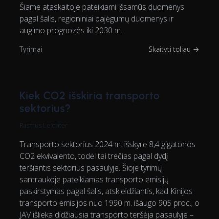
Šiame ataskaitoje pateikiami išsamūs duomenys
pagal šalis, regioniniai pajėgumų duomenys ir
augimo prognozės iki 2030 m.
Tyrimai
Skaityti toliau →
Kiek CO2 išskiria transporto
sektorius?
Rasmus Leichter
Transporto sektorius 2024 m. išskyrė 8,4 gigatonos
CO2 ekvivalento, todėl tai trečias pagal dydį
teršiantis sektorius pasaulyje. Šioje tyrimų
santraukoje pateikiamas transporto emisijų
paskirstymas pagal šalis, atskleidžiantis, kad Kinijos
transporto emisijos nuo 1990 m. išaugo 905 proc., o
JAV išlieka didžiausia transporto teršėja pasaulyje –