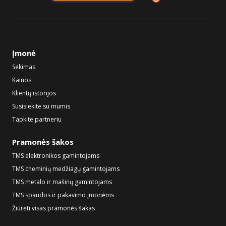
Įmonė
Sekimas
Kainos
Klientų istorijos
Susisiekite su mumis
Tapkite partneriu
Pramonės šakos
TMS elektronikos gamintojams
TMS cheminių medžiagų gamintojams
TMS metalo ir mašinų gamintojams
TMS spaudos ir pakavimo įmonėms
Žiūrėti visas pramonės šakas