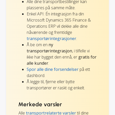
Alle dine transportbestillinger kan
plasseres på samme måte.
Enkel API: Én integrasjon fra din
Microsoft Dynamics 365 Finance &
Operations ERP vil dekke alle dine
nåværende og fremtidige
transportørintegrasjoner
.
Å be om en
ny
transportørintegrasjon
, i tilfelle vi
ikke har bygget den ennå, er
gratis for
alle kunder
.
Spor alle dine forsendelser
på ett
dashbord.
Å legge til, fjerne eller bytte
transportører er raskt og enkelt.
Merkede varsler
Alle
transportrelaterte varsler
til dine