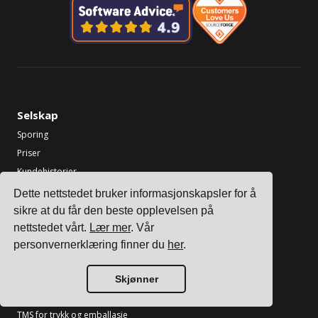
Selskap
Sporing
Priser
Kundehistorier
Kontakt oss
Dette nettstedet bruker informasjonskapsler for å
Bli en partner
sikre at du får den beste opplevelsen på
nettstedet vårt.
Lær mer
. Vår
Bransjer
personvernerklæring finner du
her
.
TMS for elektronikkprodusenter
TMS for kjemiske produsenter
Skjønner
TMS for metall- og maskinprodusenter
TMS for trykk og emballasje