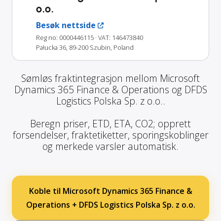
o.o.
Besøk nettside
Reg no: 0000446115
· VAT: 146473840
Pałucka 36, 89-200 Szubin, Poland
Sømløs fraktintegrasjon mellom Microsoft
Dynamics 365 Finance & Operations og DFDS
Logistics Polska Sp. z o.o..
Beregn priser, ETD, ETA, CO2; opprett
forsendelser, fraktetiketter, sporingskoblinger
og merkede varsler automatisk.
Koble til Microsoft Dynamics 365 Finance &
Operations + DFDS Logistics Polska Sp. z o.o.