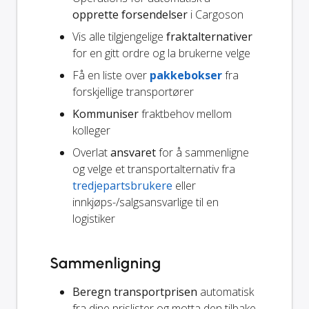
opprette forsendelser
i Cargoson
Vis alle tilgjengelige
fraktalternativer
for en gitt ordre og la brukerne velge
Få en liste over
pakkebokser
fra
forskjellige transportører
Kommuniser
fraktbehov mellom
kolleger
Overlat
ansvaret
for å sammenligne
og velge et transportalternativ fra
tredjepartsbrukere
eller
innkjøps-/salgsansvarlige til en
logistiker
Sammenligning
Beregn transportprisen
automatisk
fra dine prislister og motta den tilbake