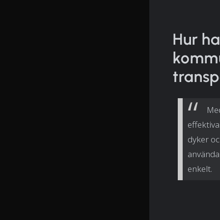
Hur ha
kommu
transp
Med
effektiva
dyker ock
användar
enkelt.