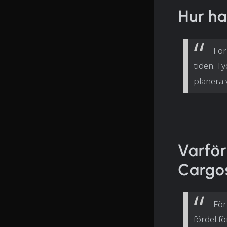
Hur ha
För
tiden. T
planera 
Varfö
Cargo
För
fördel f