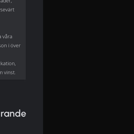
nader,
vsevärt
a våra
on i över
kation,
m vinst.
arande