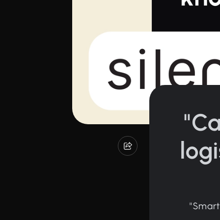
"Ca
log
"Smart