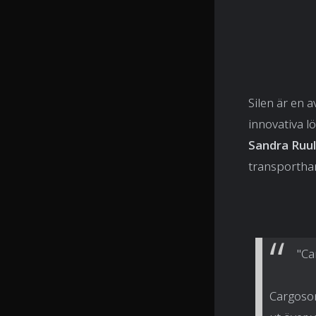
Silen är en a
innovativa l
Sandra Ruul
transportha
"Ca
Cargoson