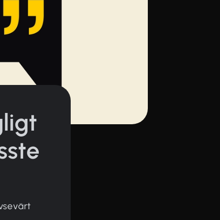
ligt
sste
vsevärt