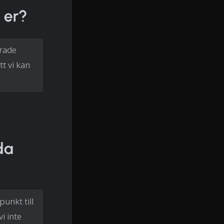
 er?
arade
tt vi kan
da
unkt till
i inte