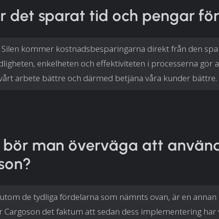
r det sparat tid och pengar för
 Silen kommer kostnadsbesparingarna direkt från den sp
ydligheten, enkelheten och effektiviteten i processerna gör a
vårt arbete bättre och därmed betjäna våra kunder bättre.
r bör man överväga att använ
son?
utom de tydliga fördelarna som nämnts ovan, är en annan p
ör Cargoson det faktum att sedan dess implementering har v