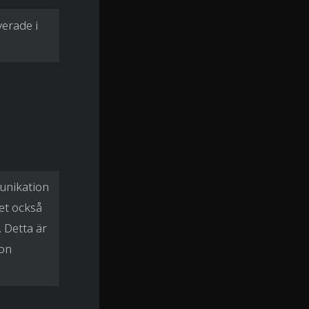
verade i
munikation
det också
. Detta är
gon