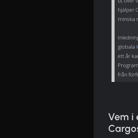
ut över 
hjälper 
minska 
Inlednin
globala
ett år k
Programv
från förf
Vem i 
Cargos