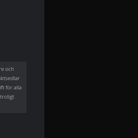
re och
aktsedlar
t för alla
troligt