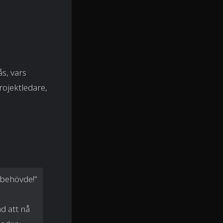
ås, vars
rojektledare,
u behövde!"
d att nå