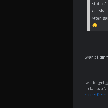
stött på
det ska,
ytterlig
😊
Svar på din 
Detta blogginläg
märker några fel 
support@cargo