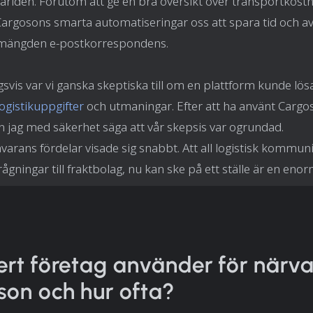
världen. Förutom att ge en bra översikt över transportkost
Cargosons smarta automatiseringar oss att spara tid och a
mängden e-postkorrespondens.
gsvis var vi ganska skeptiska till om en plattform kunde lös
logistikuppgifter
och utmaningar. Efter att ha använt Cargos
an jag med säkerhet säga att vår skepsis var ogrundad.
arans fördelar visade sig snabbt. Att all logistisk kommuni
rågningar till fraktbolag, nu kan ske på ett ställe är en enor
ert företag använder för närv
on och hur ofta?