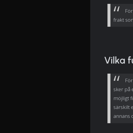
För
frakt so
Vilka f
För
sker på 
möjligt 
särskilt
annans 