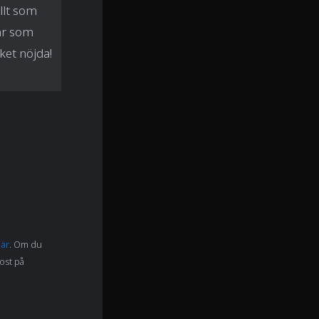
llt som
ar som
ket nöjda!
här
. Om du
post på