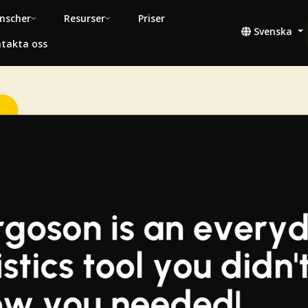
nscher
Resurser
Priser
Svenska
takta oss