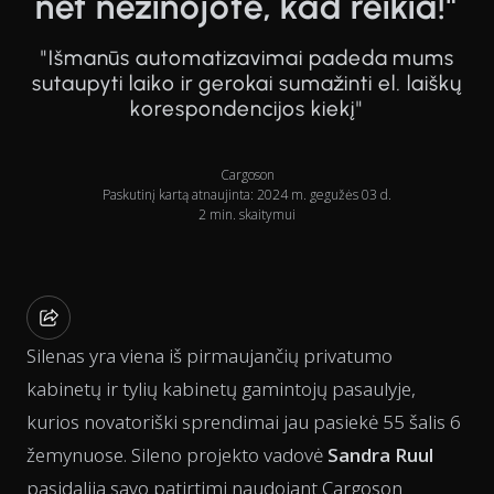
net nežinojote, kad reikia!"
"Išmanūs automatizavimai padeda mums
sutaupyti laiko ir gerokai sumažinti el. laiškų
korespondencijos kiekį"
Cargoson
Paskutinį kartą atnaujinta: 2024 m. gegužės 03 d.
2 min. skaitymui
Silenas yra viena iš pirmaujančių privatumo
kabinetų ir tylių kabinetų gamintojų pasaulyje,
kurios novatoriški sprendimai jau pasiekė 55 šalis 6
žemynuose. Sileno projekto vadovė
Sandra Ruul
pasidalija savo patirtimi naudojant Cargoson