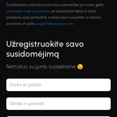
Šis tinklaraščio įrašas buvo išverstas automatiškai. Jei norite, galite
perskaityti originalų įrašą čia
. Jei pastebėjote klaidų ar turite
pasiūlymų, kaip patobulinti, nedvejodami susisiekite su manimi,
autoriumi, el. paštu
support@cargoson.com
.
Užregistruokite savo
susidomėjimą
Netrukus su jumis susisieksime 😉
Darbo el. paštas
Vardas ir pavardė