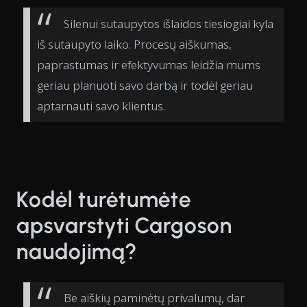
Silenui sutaupytos išlaidos tiesiogiai kyla
iš sutaupyto laiko. Procesų aiškumas,
paprastumas ir efektyvumas leidžia mums
geriau planuoti savo darbą ir todėl geriau
aptarnauti savo klientus.
Kodėl turėtumėte
apsvarstyti Cargoson
naudojimą?
Be aiškių paminėtų privalumų, dar