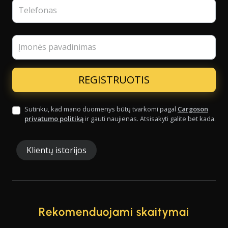
Telefonas
Įmonės pavadinimas
Sutinku, kad mano duomenys būtų tvarkomi pagal
Cargoson
privatumo politiką
ir gauti naujienas. Atsisakyti galite bet kada.
Klientų istorijos
Rekomenduojami skaitymai
"Mes nebereikia klausti