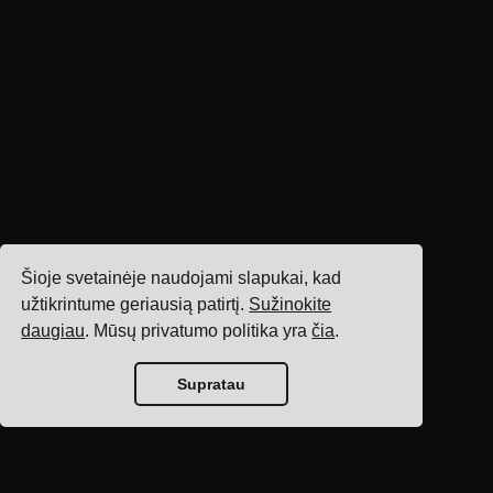
Šioje svetainėje naudojami slapukai, kad
užtikrintume geriausią patirtį.
Sužinokite
daugiau
. Mūsų privatumo politika yra
čia
.
Supratau