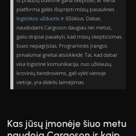
Iš pradžių buvome gana skeptiški, ar viena
platforma galės išspręsti mūsų pasaulines
logistikos užduotis
ir iššūkius. Dabar,
naudodami Cargoson daugiau nei metus,
galiu drąsiai pasakyti, kad mūsų skepticizmas
buvo nepagrįstas. Programinės įrangos
privalumai greitai atsiskleidė. Tai, kad dabar
visa logistinė komunikacija, nuo užklausų
krovinių bendrovėms, gali vykti vienoje
vietoje, yra didelis laimėjimas.
Kas jūsų įmonėje šiuo metu
naudoja Cargoson ir kaip