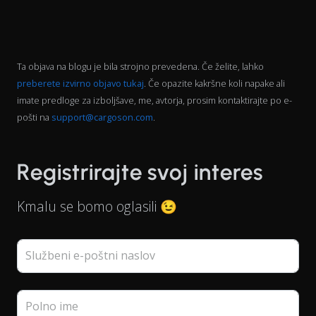
Ta objava na blogu je bila strojno prevedena. Če želite, lahko
preberete izvirno objavo tukaj
. Če opazite kakršne koli napake ali
imate predloge za izboljšave, me, avtorja, prosim kontaktirajte po e-
pošti na
support@cargoson.com
.
Registrirajte svoj interes
Kmalu se bomo oglasili 😉
Službeni e-poštni naslov
Polno ime