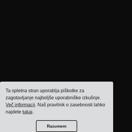
Ta spletna stran uporablja piškotke za
zagotavljanje najboljše uporabniške izkušnje.
Več informacij
. Naš pravilnik o zasebnosti lahko
najdete
tukaj
.
Razumem