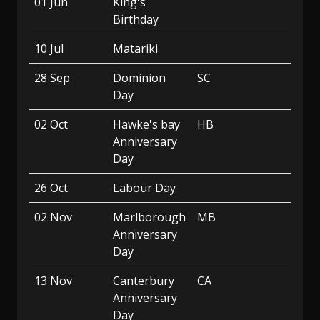
01 Jun
King's
Birthday
10 Jul
Matariki
28 Sep
Dominion
SC
Day
02 Oct
Hawke's bay
HB
Anniversary
Day
26 Oct
Labour Day
02 Nov
Marlborough
MB
Anniversary
Day
13 Nov
Canterbury
CA
Anniversary
Day