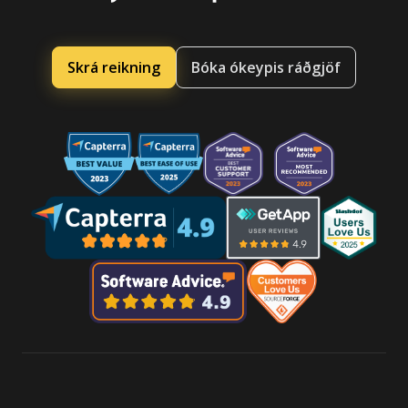
Skrá reikning
Bóka ókeypis ráðgjöf