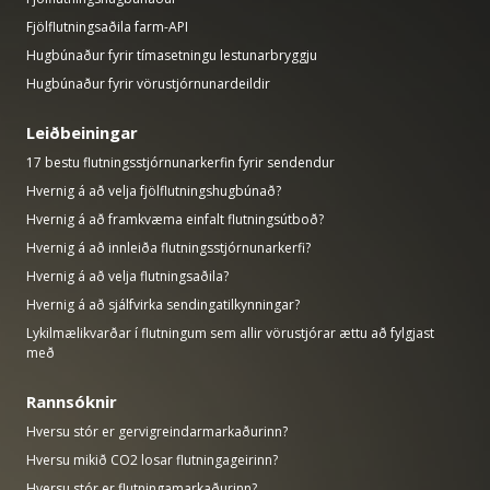
Fjölflutningsaðila farm-API
Hugbúnaður fyrir tímasetningu lestunarbryggju
Hugbúnaður fyrir vörustjórnunardeildir
Leiðbeiningar
17 bestu flutningsstjórnunarkerfin fyrir sendendur
Hvernig á að velja fjölflutningshugbúnað?
Hvernig á að framkvæma einfalt flutningsútboð?
Hvernig á að innleiða flutningsstjórnunarkerfi?
Hvernig á að velja flutningsaðila?
Hvernig á að sjálfvirka sendingatilkynningar?
Lykilmælikvarðar í flutningum sem allir vörustjórar ættu að fylgjast
með
Rannsóknir
Hversu stór er gervigreindarmarkaðurinn?
Hversu mikið CO2 losar flutningageirinn?
Hversu stór er flutningamarkaðurinn?