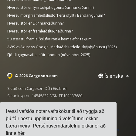
Hversu stór er fyrirtækjahugbúnaðarmarkaðurinn?
Hversu mörg framleiðslustörf eru ófyllt í Bandaríkjunum?
Hversu stór er ERP markaðurinn?
Hversu stór er framleiðsluiðnaðurinn?
50 stærstu framleiðslufyrirtæki heims eftir tekjum
AWS vs Azure vs Google: Markaðshlutdeild skýjaþjónustu (2025)
Fjöldi gagnasafna eftir löndum (nóvember 2025)
Íslenska
© 2026 Cargoson.com
Skráð sem Cargoson OÜ í Eistlandi.
Skráningarnr: 14545832. VSK: EE102137680.
Höfuðstöðvar: Pärnu mnt. 141, 11314 Tallinn, Eistland
Þessi vefsíða notar vafrakökur til að tryggja að
·
+372 5555 0028
hello@cargoson.com
þú fáir bestu upplifunina á vefsíðunni okkar.
Læra meira
. Persónuverndarstefnu okkar er að
Þjónustuskilmálar
|
Persónuverndarstefna
|
Stefna um
finna
hér
.