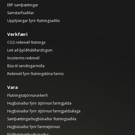
ERP samþættingar
Samstarfsaðilar
Upplýsingar fyrir flutningsaðila
Verkfæri
CO2 reiknivél flutninga
Leit að þjóðhátíðardögum
Incoterms reiknivél
Búa til sendingarmiða
Reiknivél fyrir flutningstíma farms
Vara
Flutningsstjórnunarkerfi
Hugbúnaður fyrir stjórnun farmgjalda
Hugbúnaður fyrir stjórnun farmgjaldsálaga
Samþættingarhugbúnaður flutningsaðila
Hugbúnaður fyrir farmstjórnun
Fjölflutningshugbúnaður