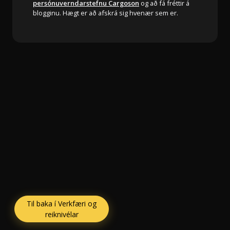
persónuverndarstefnu Cargoson
og að fá fréttir á
blogginu. Hægt er að afskrá sig hvenær sem er.
Til baka í Verkfæri og
reiknivélar