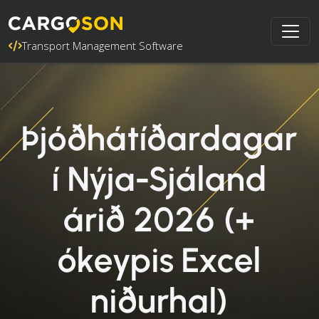
Transport Management Software
Þjóðhátíðardagar
í Nýja-Sjáland
árið 2026 (+
ókeypis Excel
niðurhal)