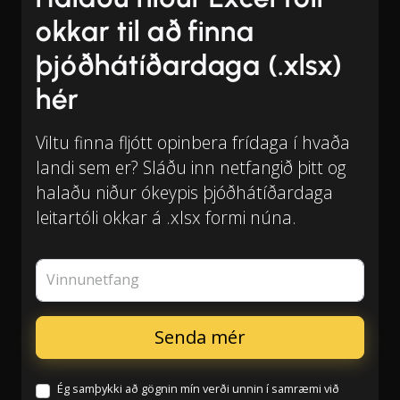
okkar til að finna
þjóðhátíðardaga (.xlsx)
hér
Viltu finna fljótt opinbera frídaga í hvaða
landi sem er? Sláðu inn netfangið þitt og
halaðu niður ókeypis þjóðhátíðardaga
leitartóli okkar á .xlsx formi núna.
Vinnunetfang
Ég samþykki að gögnin mín verði unnin í samræmi við