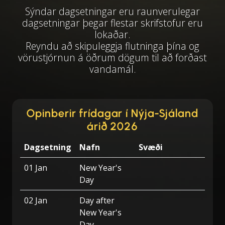
Sýndar dagsetningar eru raunverulegar
dagsetningar þegar flestar skrifstofur eru
lokaðar.
Reyndu að skipuleggja flutninga þína og
vörustjórnun á öðrum dögum til að forðast
vandamál.
Opinberir frídagar í Nýja-Sjáland
árið 2026
Dagsetning
Nafn
Svæði
01 Jan
New Year's
Day
02 Jan
Day after
New Year's
Day