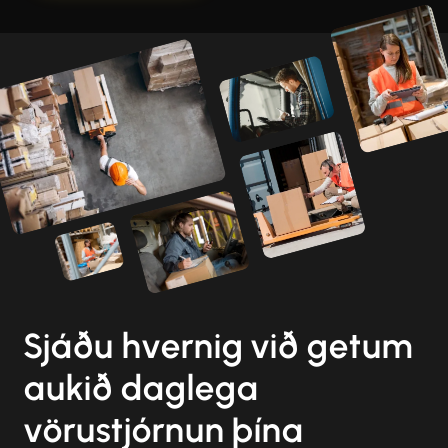
Sjáðu hvernig við getum
aukið daglega
vörustjórnun þína