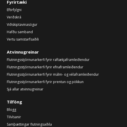
Fyrirtæki
Eftirfylgni
Verðskrá
Viðskiptavinasögur
Hafðu samband
Vertu samstarfsaðili
Atvinnugreinar
Flutningsstjórnunarkerfi fyrir raftækjaframleiðendur
Flutningsstjórnunarkerfi fyrir efnaframleiðendur
Flutningsstjórnunarkerfi fyrir málm- og vélaframleiðendur
Flutningsstjórnunarkerfi fyrir prentun og pökkun
Sjá allar atvinnugreinar
Tilföng
Blogg
Tilvísanir
Samþættingar flutningsaðila