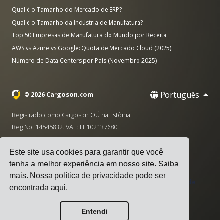
Qual é o Tamanho do Mercado de ERP?
Qual é o Tamanho da Indústria de Manufatura?
Top 50 Empresas de Manufatura do Mundo por Receita
AWS vs Azure vs Google: Quota de Mercado Cloud (2025)
Número de Data Centers por País (Novembro 2025)
Português
© 2026 Cargoson.com
Registrado como Cargoson OÜ na Estônia.
Reg No: 14545832. VAT: EE102137680.
Sede: Pärnu mnt. 141, 11314 Tallinn, Estônia
Este site usa cookies para garantir que você
·
+372 5555 0028
hello@cargoson.com
tenha a melhor experiência em nosso site.
Saiba
mais
. Nossa política de privacidade pode ser
Termos de Serviço
|
Política de Privacidade
|
Política de
encontrada
aqui
.
Cookies
Entendi