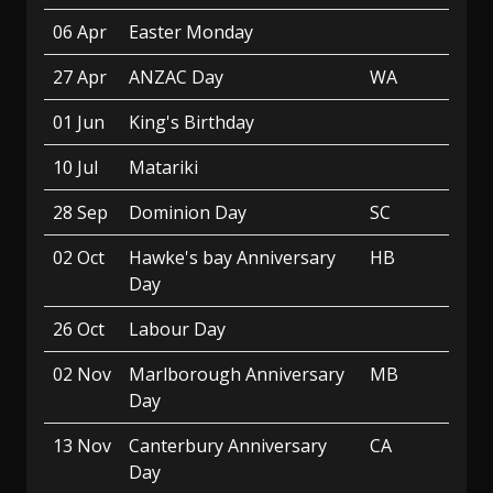
06 Apr
Easter Monday
27 Apr
ANZAC Day
WA
01 Jun
King's Birthday
10 Jul
Matariki
28 Sep
Dominion Day
SC
02 Oct
Hawke's bay Anniversary
HB
Day
26 Oct
Labour Day
02 Nov
Marlborough Anniversary
MB
Day
13 Nov
Canterbury Anniversary
CA
Day