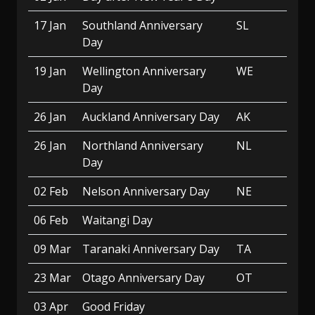
17 Jan
Southland Anniversary
SL
Day
19 Jan
Wellington Anniversary
WE
Day
26 Jan
Auckland Anniversary Day
AK
26 Jan
Northland Anniversary
NL
Day
02 Feb
Nelson Anniversary Day
NE
06 Feb
Waitangi Day
09 Mar
Taranaki Anniversary Day
TA
23 Mar
Otago Anniversary Day
OT
03 Apr
Good Friday