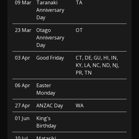
09 Mar
Taranaki
TA
Anniversary
Day
23 Mar
Otago
OT
Anniversary
Day
03 Apr
Good Friday
CT, DE, GU, HI, IN,
KY, LA, NC, ND, NJ,
PR, TN
06 Apr
Easter
Monday
27 Apr
ANZAC Day
WA
01 Jun
King's
Birthday
10 Jul
Matariki