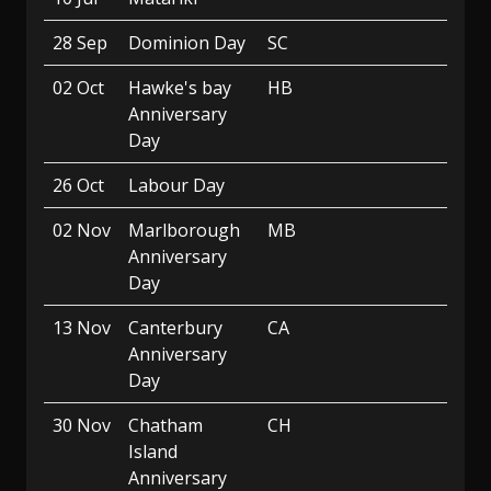
28 Sep
Dominion Day
SC
02 Oct
Hawke's bay
HB
Anniversary
Day
26 Oct
Labour Day
02 Nov
Marlborough
MB
Anniversary
Day
13 Nov
Canterbury
CA
Anniversary
Day
30 Nov
Chatham
CH
Island
Anniversary