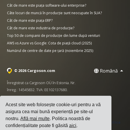
Cât de mare este piața software-ului enterprise?
Câte locuri de muncă în producție sunt neocupate în SUA?
Cât de mare este piața ERP?
Cât de mare este industria de producție?
Top 50 de companii de producție din lume după venituri
AWS vs Azure vs Google: Cota de piață cloud (2025)
Numărul de centre de date pe țară (noiembrie 2025)
Română
© 2026 Cargoson.com
Înregistrat ca Cargoson OÜ în Estonia. Nr.
înreg.: 14545832. TVA: EE102137680.
Sediu: Pärnu mnt. 141, 11314 Tallinn, Estonia
Acest site web folosește cookie-uri pentru a vă
·
+372 5555 0028
hello@cargoson.com
asigura cea mai bună experiență pe site-ul
nostru.
Află mai multe
. Politica noastră de
Termeni și Condiții
|
Politica de Confidențialitate
|
Politica
confidențialitate poate fi găsită
aici
.
de Cookie-uri