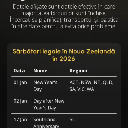
Datele afișate sunt datele efective în care
majoritatea birourilor sunt închise.
Încercați să planificați transportul și logistica
în alte date pentru a evita orice probleme.
Sărbători legale în Noua Zeelandă
în 2026
Data
Nume
Regiuni
01 Jan
New Year's
ACT, NSW, NT, QLD,
Day
SA, VIC, WA
02 Jan
Day after New
Year's Day
17 Jan
Southland
SL
Anniversary