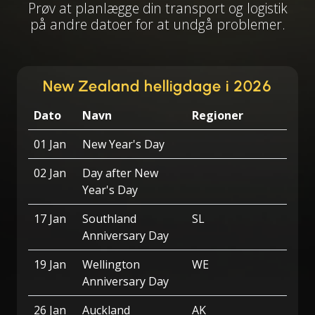
Prøv at planlægge din transport og logistik
på andre datoer for at undgå problemer.
New Zealand helligdage i 2026
Dato
Navn
Regioner
01 Jan
New Year's Day
02 Jan
Day after New
Year's Day
17 Jan
Southland
SL
Anniversary Day
19 Jan
Wellington
WE
Anniversary Day
26 Jan
Auckland
AK