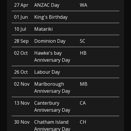
27 Apr
ANZAC Day
WA
01 Jun
King's Birthday
10 Jul
Matariki
28 Sep
Dominion Day
SC
02 Oct
Hawke's bay
HB
Anniversary Day
26 Oct
Labour Day
02 Nov
Marlborough
MB
Anniversary Day
13 Nov
Canterbury
CA
Anniversary Day
30 Nov
Chatham Island
CH
Anniversary Day