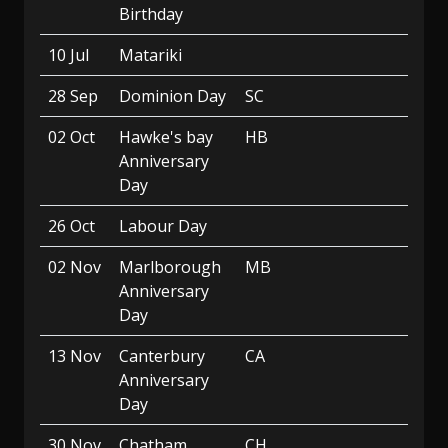
Birthday
10 Jul
Matariki
28 Sep
Dominion Day
SC
02 Oct
Hawke's bay
HB
Anniversary
Day
26 Oct
Labour Day
02 Nov
Marlborough
MB
Anniversary
Day
13 Nov
Canterbury
CA
Anniversary
Day
30 Nov
Chatham
CH