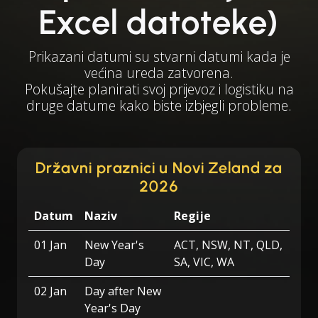
Excel datoteke)
Prikazani datumi su stvarni datumi kada je
većina ureda zatvorena.
Pokušajte planirati svoj prijevoz i logistiku na
druge datume kako biste izbjegli probleme.
Državni praznici u Novi Zeland za
2026
Datum
Naziv
Regije
01 Jan
New Year's
ACT, NSW, NT, QLD,
Day
SA, VIC, WA
02 Jan
Day after New
Year's Day