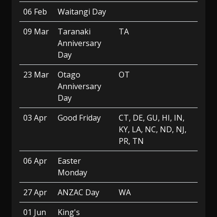
06 Feb
Waitangi Day
09 Mar
Taranaki
TA
Anniversary
Day
23 Mar
Otago
OT
Anniversary
Day
03 Apr
Good Friday
CT, DE, GU, HI, IN,
KY, LA, NC, ND, NJ,
PR, TN
06 Apr
Easter
Monday
27 Apr
ANZAC Day
WA
01 Jun
King's