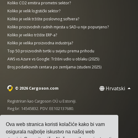
Koliko CO2 emitira prometni sektor?
Koliko je velik logistički sektor?
Koliko je velik tržište poslovnog softvera?
Koliko proizvodnih radnih mjesta u SAD-u nije popunjeno?
Koliko je veliko tržište ERP-a?
Koliko je velika proizvodna industrija?
Top 50 proizvodnih tvrtki u svijetu prema prihodu
AWS vs Azure vs Google: Tržišni udio u oblaku (2025)
Broj podatkovnih centara po zemljama (studeni 2025)
Hrvatski
© 2026 Cargoson.com
Registriran kao Cargoson OÜ u Estoniji.
Reg br: 14545832. PDV: EE102137680.
Sjedište: Pärnu mnt. 141, 11314 Tallinn, Estonija
Ova web stranica koristi kolačiće kako bi vam
·
+372 5555 0028
hello@cargoson.com
osigurala najbolje iskustvo na našoj web