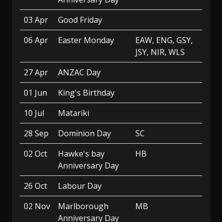
03 Apr
Good Friday
06 Apr
Easter Monday
EAW, ENG, GSY,
JSY, NIR, WLS
27 Apr
ANZAC Day
01 Jun
King's Birthday
10 Jul
Matariki
28 Sep
Dominion Day
SC
02 Oct
Hawke's bay
HB
Anniversary Day
26 Oct
Labour Day
02 Nov
Marlborough
MB
Anniversary Day