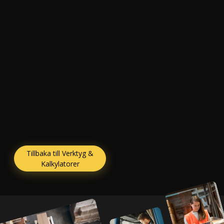
Tillbaka till Verktyg &
Kalkylatorer