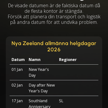
De visade datumen är de faktiska datum då
de flesta kontor är stängda.
Försök att planera din transport och logistik
på andra datum för att undvika problem.
Nya Zeeland allmänna helgdagar
2026
Datum
Namn
Regioner
01 Jan
New Year's
Day
02 Jan
Day after New
Year's Day
17 Jan
Southland
SL
Anniversary