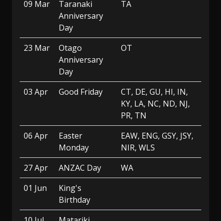
09 Mar
Taranaki
TA
Anniversary
Day
23 Mar
Otago
OT
Anniversary
Day
03 Apr
Good Friday
CT, DE, GU, HI, IN,
KY, LA, NC, ND, NJ,
PR, TN
06 Apr
Easter
EAW, ENG, GSY, JSY,
Monday
NIR, WLS
27 Apr
ANZAC Day
WA
01 Jun
King's
Birthday
10 Jul
Matariki