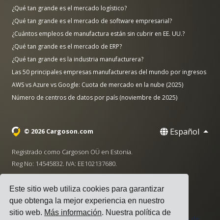
¿Qué tan grande es el mercado logístico?
¿Qué tan grande es el mercado de software empresarial?
¿Cuántos empleos de manufactura están sin cubrir en EE. UU.?
¿Qué tan grande es el mercado de ERP?
¿Qué tan grande es la industria manufacturera?
Las 50 principales empresas manufactureras del mundo por ingresos
AWS vs Azure vs Google: Cuota de mercado en la nube (2025)
Número de centros de datos por país (noviembre de 2025)
Español
© 2026 Cargoson.com
Registrado como Cargoson OÜ en Estonia.
Reg No: 14545832. IVA: EE102137680.
Sede: Pärnu mnt. 141, 11314 Tallinn, Estonia
Este sitio web utiliza cookies para garantizar
·
+372 5555 0028
hello@cargoson.com
que obtenga la mejor experiencia en nuestro
sitio web.
Más información
. Nuestra política de
Términos de Servicio
|
Política de Privacidad
|
Política de