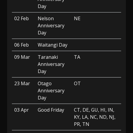
Day
02 Feb
Nelson
NE
Anniversary
Day
06 Feb
Waitangi Day
09 Mar
Taranaki
TA
Anniversary
Day
23 Mar
Otago
OT
Anniversary
Day
03 Apr
Good Friday
CT, DE, GU, HI, IN,
KY, LA, NC, ND, NJ,
PR, TN