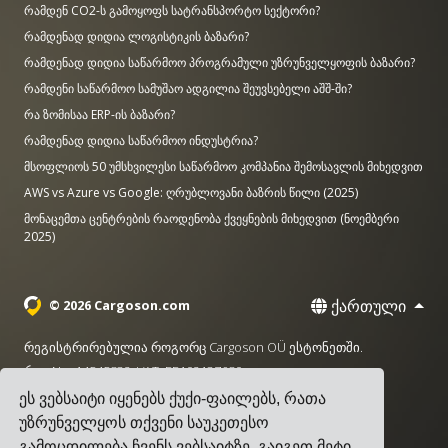
რამდენ CO2-ს გამოყოფს სატრანსპორტო სექტორი?
რამდენად დიდია ლოგისტიკის ბაზარი?
რამდენად დიდია საწარმოო პროგრამული უზრუნველყოფის ბაზარი?
რამდენი საწარმოო სამუშაო ადგილია შეუვსებელი აშშ-ში?
რა ზომისაა ERP-ის ბაზარი?
რამდენად დიდია საწარმოო ინდუსტრია?
მსოფლიოს 50 უმსხვილესი საწარმოო კომპანია შემოსავლის მიხედვით
AWS vs Azure vs Google: ღრუბლოვანი ბაზრის წილი (2025)
მონაცემთა ცენტრების რაოდენობა ქვეყნების მიხედვით (ნოემბერი
2025)
ქართული
© 2026 Cargoson.com
რეგისტრირებულია როგორც Cargoson OÜ ესტონეთში.
რეგ No: 14545832. VAT: EE102137680.
ეს ვებსაიტი იყენებს ქუქი-ფაილებს, რათა
სათაო ოფისი: Pärnu mnt. 141, 11314 ტალინი, ესტონეთი
უზრუნველყოს თქვენი საუკეთესო
·
+372 5555 0028
hello@cargoson.com
გამოცდილება ჩვენს ვებსაიტზე.
გაიგეთ მეტი
.