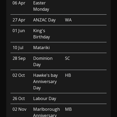
06 Apr
Easter
Monday
27 Apr
ANZAC Day
WA
01 Jun
King's
Birthday
10 Jul
Matariki
28 Sep
Dominion
SC
Day
02 Oct
Hawke's bay
HB
Anniversary
Day
26 Oct
Labour Day
02 Nov
Marlborough
MB
Anniversary