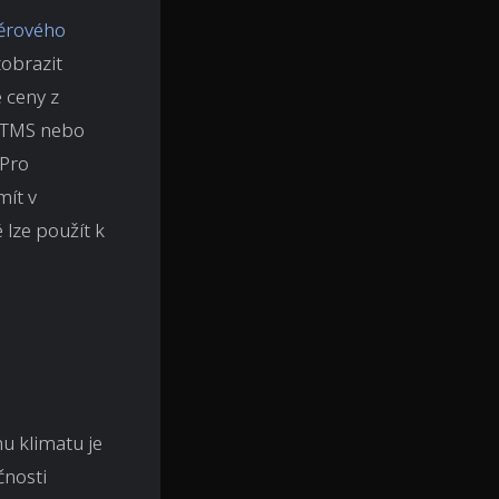
ěrového
obrazit
 ceny z
n TMS nebo
 Pro
mít v
lze použít k
u klimatu je
čnosti