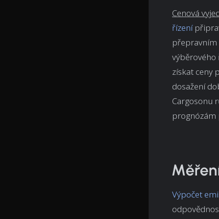
Cenová vyje
řízení
připra
přepravním 
výběrového 
získat ceny 
dosažení do
Cargosonu rů
prognózám p
Měření
Výpočet emi
odpovědnost