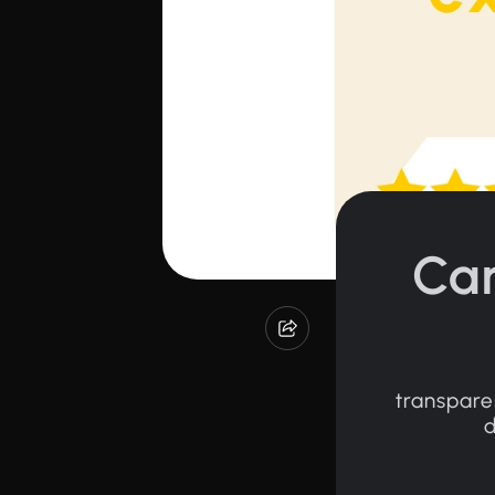
Car
transpare
d