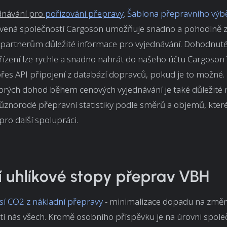
dnávání pro
pořizování přepravy
.
Šablona přepravního výb
vená společností Cargoson umožňuje snadno a pohodlně z
partnerům důležité informace pro vyjednávání. Dohodnuté
řízení lze rychle a snadno nahrát do našeho účtu Cargoso
přes API připojení z databází dopravců, pokud je to možné.
brých dohod během cenových vyjednávání je také důležité 
znorodé přepravní statistiky podle směrů a objemů, které 
ro další spolupráci.
 uhlíkové stopy přeprav VBH
sí CO2 z nákladní přepravy
- minimalizace dopadu na změn
í nás všech. Kromě osobního příspěvku je na úrovni spole