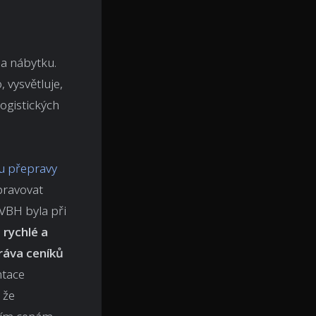
a nábytku.
 vysvětluje,
logistických
u přepravy
pravovat
 VBH byla při
,
rychlé a
ráva ceníků
ntace
 že