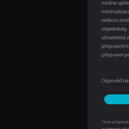
možné upřed
minimalizaci
velikost emi
objednávky. 
uživatelská 
přepravních 
přepravní po
Odpověď na 
Tento příspěvek
si všimnete jaký