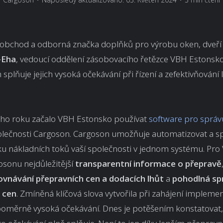
oobchod a odborná značka doplňků pro výrobu oken, dveří 
-Eha
, vedoucí oddělení zásobovacího řetězce VBH Estonsko,
 splňuje jejich vysoká očekávání při řízení a zefektivňování 
kého roku začalo VBH Estonsko používat
software pro správ
lečnosti Cargoson. Cargoson umožňuje automatizovat a s
iku nákladních toků vaší společnosti v jednom systému. Pro
sonu nejdůležitější
transparentní informace o přepravě
ovnávání přepravních cen a dodacích lhůt
a
pohodlná sp
 cen
. Zmíněná klíčová slova vytvořila při zahájení impleme
oměrně vysoká očekávání. Dnes je potěšením konstatovat,