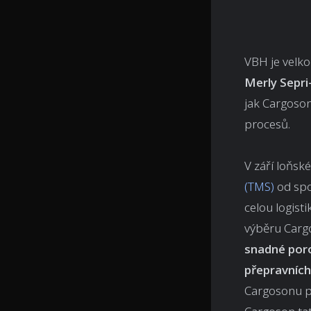
VBH je velk
Merly Sepri
jak Cargoson
procesů.
V září loňs
(TMS)
od spo
celou logist
výběru Cargo
snadné
por
přepravních
Cargosonu p