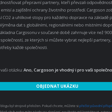
nostňovat přepravní partnery, kteří převzali odpovědnost
 emisí a zajištění ochrany životního prostředí. Cargoson zo
sí CO2 a uhlíkové stopy pro každého dopravce na základě 
Výměna dat s globálními, regionálními nebo místními dopra
základna Cargosonu v současné době zahrnuje více než 900
společností, ze kterých si můžete vybrat nejlepší partnery, 
třeby každé společnosti.
vaši otázku:
Ano, Cargoson je vhodný i pro vaši společn
OBJEDNAT UKÁZKU
 blogu byl strojově přeložen. Pokud chcete, můžete si
přečíst původní přís
chkoli chyb nebo máte návrhy na zlepšení, neváhejte mě kontaktovat, autora,