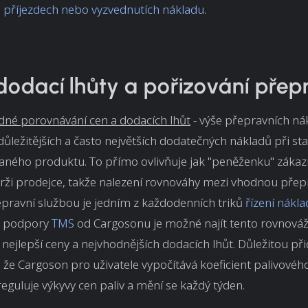
 příjezdech nebo vyzvednutích nákladu
.
dodací lhůty a pořizování přep
dné porovnávání cen a dodacích lhůt
- výše přepravních ná
důležitějších a často největších dodatečných nákladů při s
ného produktu. To přímo ovlivňuje jak "peněženku" zákazn
rži prodejce, takže nalezení rovnováhy mezi vhodnou přep
řepravní službou je jedním z každodenních triků
řízení nákla
a podpory
TMS
od Cargosonu je možné najít tento rovnová
ejlepší ceny a nejvhodnějších dodacích lhůt. Důležitou př
 že Cargoson pro uživatele vypočítává koeficient palivovéh
 reguluje výkyvy cen paliv a mění se každý týden.