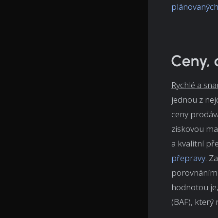
plánovaných
Ceny, 
Rychlé a sna
jednou z nej
ceny prodáva
ziskovou ma
a kvalitní p
přepravy
. Z
porovnáním n
hodnotou je,
(BAF), který