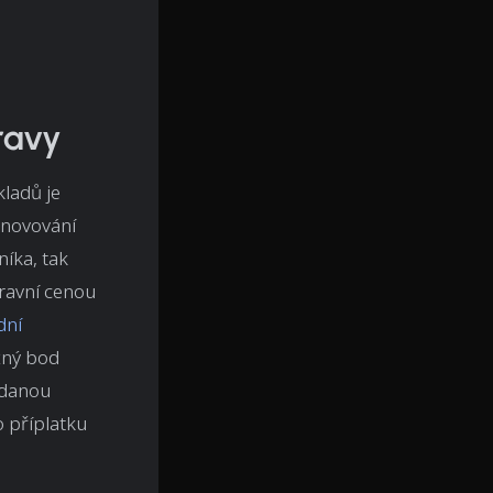
ravy
kladů je
tanovování
íka, tak
ravní cenou
dní
žný bod
idanou
o příplatku