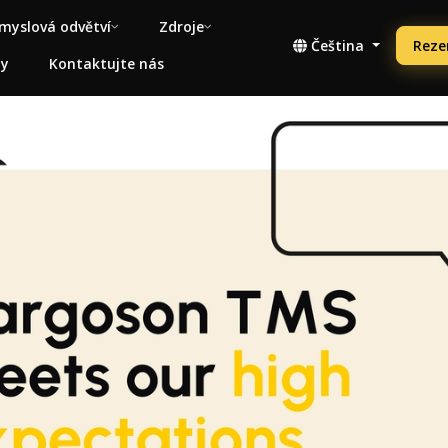
myslová odvětví
Zdroje
Čeština
Reze
ny
Kontaktujte nás