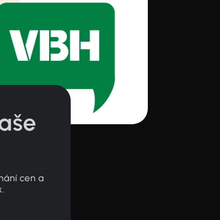
naše
nání cen a
k.