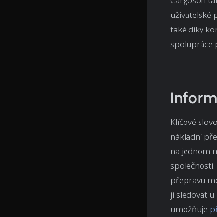
Cargoson tat
uživatelské 
také díky k
spolupráce p
Inform
Klíčové slov
nákladní př
na jednom mí
společnosti
přepravu mez
ji sledovat
umožňuje
p