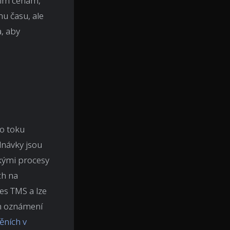
vním cenám,
mu času, ale
, aby
 o toku
návky jsou
ckými procesy
ch na
es TMS a lze
ch oznámení
ěních v