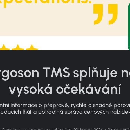
goson TMS splňuje 
vysoká očekávání
ntní informace o přepravě, rychlé a snadné porov
odacích lhůt a pohodlná správa cenových nabíde
Cargoson
•
Naposledy aktualizováno: 03. Květen 2024
•
3 min čtení