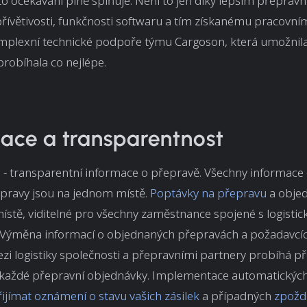
o očekávání plně splňuje. Není to jen díky lepším přepra
přívětivosti, funkčnosti softwaru a tím získanému pracovní
omplexní technické podpoře týmu Cargoson, která umožnila
robíhala co nejlépe.
ace a transparentnost
o - transparentní informace o přepravě. Všechny informace
epravy jsou na jednom místě.
Poptávky na přepravu
a objed
stě, viditelné pro všechny zaměstnance spojené s logisti
. Výměna informací o objednaných přepravách a požadavcí
i logistiky společnosti a přepravními partnery probíhá př
 u každé přepravní objednávky. Implementace automatický
řijímat oznámení o stavu vašich zásilek
a případných
zpožd