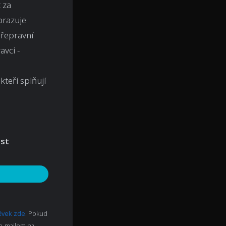
 za
brazuje
přepravní
vci -
kteří splňují
ost
pěvek zde
. Pokud
 e-mailem na