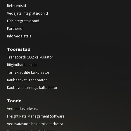
Referentsid
Vedajate integratsioonid
ERP integratsioonid
Partnerid
Info vedajatele
Tööriistad
Transpordi CO2 kalkulaator
Riigipühade leidja
Tarneklauslite kalkulaator
Kaubaetiketi generaator
Kaubaveo tarneaja kalkulaator
Toode
Veohaldustarkvara
Freight Rate Management Software
Veolisatasude haldamise tarkvara