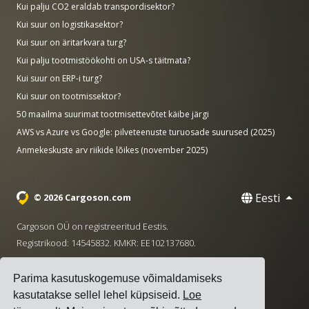
Kui palju CO2 eraldab transpordisektor?
Kui suur on logistikasektor?
Kui suur on äritarkvara turg?
Kui palju tootmistöökohti on USA-s täitmata?
Kui suur on ERP-i turg?
Kui suur on tootmissektor?
50 maailma suurimat tootmisettevõtet käibe järgi
AWS vs Azure vs Google: pilveteenuste turuosade suurused (2025)
Anmekeskuste arv riikide lõikes (november 2025)
Eesti
© 2026 Cargoson.com
Cargoson OÜ on registreeritud Eestis.
Registrikood: 14545832. KMKR: EE102137680.
Peakontor: Pärnu mnt. 141, 11314 Tallinn, Eesti
Parima kasutuskogemuse võimaldamiseks
·
+372 5555 0028
hello@cargoson.com
kasutatakse sellel lehel küpsiseid.
Loe