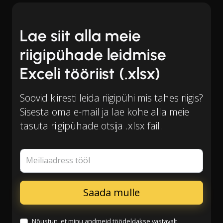
Lae siit alla meie
riigipühade leidmise
Exceli tööriist (.xlsx)
Soovid kiiresti leida riigipühi mis tahes riigis?
Sisesta oma e-mail ja lae kohe alla meie
tasuta riigipühade otsija .xlsx fail.
Meiliaadress tööl
Nõustun, et minu andmeid töödeldakse vastavalt