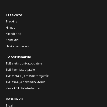
Ettevõte
Tracking
Hinnad
Kliendilood
Kontaktid
Hakka partneriks
Tööstusharud
TMS elektroonikatootjatele
TMS keemiatootjatele
TMS metalli- ja masinatootjatele
TMS trüki- ja pakendisektorile
Vaata kõiki tööstusharusid
Kasulikku
Blogi