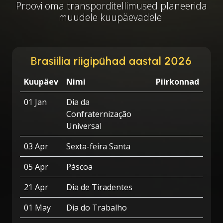
Proovi oma transporditellimused planeerida
muudele kuupäevadele.
Brasiilia riigipühad aastal 2026
Kuupäev
Nimi
Piirkonnad
01 Jan
Dia da
Confraternização
Universal
03 Apr
Sexta-feira Santa
05 Apr
Páscoa
21 Apr
Dia de Tiradentes
01 May
Dia do Trabalho