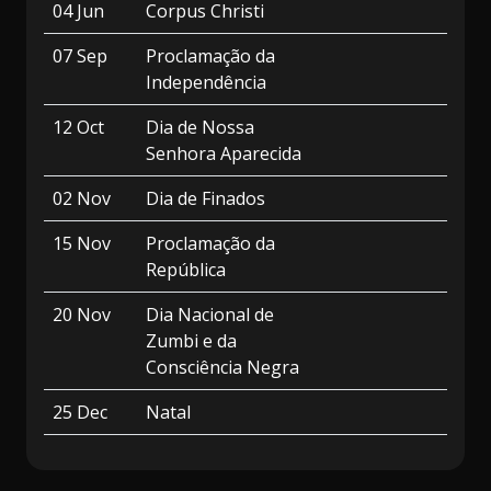
04 Jun
Corpus Christi
07 Sep
Proclamação da
Independência
12 Oct
Dia de Nossa
Senhora Aparecida
02 Nov
Dia de Finados
15 Nov
Proclamação da
República
20 Nov
Dia Nacional de
Zumbi e da
Consciência Negra
25 Dec
Natal