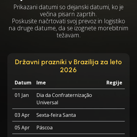
Prikazani datumi so dejanski datumi, ko je
večina pisarn zaprtih.
Poskusite načrtovati svoj prevoz in logistiko
na druge datume, da se izognete morebitnim
težavam.
Državni prazniki v Brazilija za leto
2026
Datum
Ime
Regije
01 Jan
Dia da Confraternização
Universal
03 Apr
Sexta-feira Santa
05 Apr
Páscoa