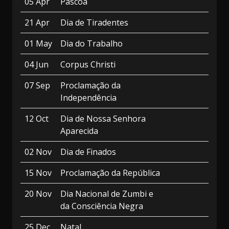
05 Apr
Páscoa
21 Apr
Dia de Tiradentes
01 May
Dia do Trabalho
04 Jun
Corpus Christi
07 Sep
Proclamação da
Independência
12 Oct
Dia de Nossa Senhora
Aparecida
02 Nov
Dia de Finados
15 Nov
Proclamação da República
20 Nov
Dia Nacional de Zumbi e
da Consciência Negra
25 Dec
Natal