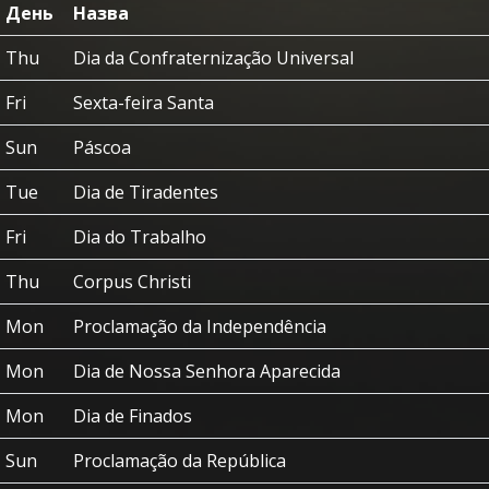
День
Назва
Thu
Dia da Confraternização Universal
Fri
Sexta-feira Santa
Sun
Páscoa
Tue
Dia de Tiradentes
Fri
Dia do Trabalho
Thu
Corpus Christi
Mon
Proclamação da Independência
Mon
Dia de Nossa Senhora Aparecida
Mon
Dia de Finados
Sun
Proclamação da República