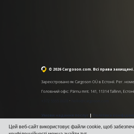
© 2026 Cargoson.com
. Всі права захищені.
Зареєстровано як Cargoson OÜ в Естонії. Рег. номе
Головний офіс: Pärnu mnt. 141, 11314 Tallinn, Естон
·
+372 5555 0028
hello@cargoson.com
Умови надання послуг
|
Політика конфіден
Цей веб-сайт використовує файли cookie, щоб забезпеч
конфіденційності можна знайти
тут
.