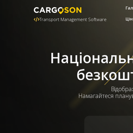
Гал
Цін
Transport Management Software
Національні
безкошт
Відображ
Намагайтеся планува