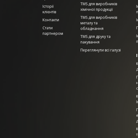
TMS для виробників
Історії
І
хімічної продукції
клієнтів
TMS для виробників
Контакти
І
металу та
Стати
обладнання
партнером
TMS для друку та
п
пакування
Переглянути всі галузі
с
I
е
т