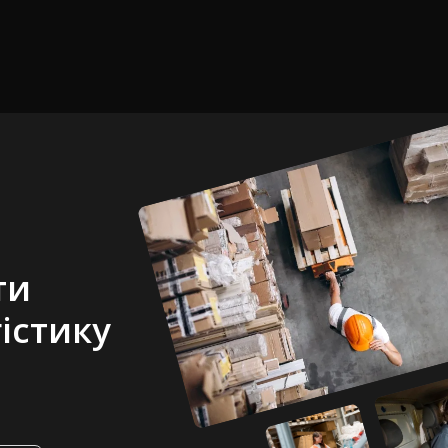
ти
істику