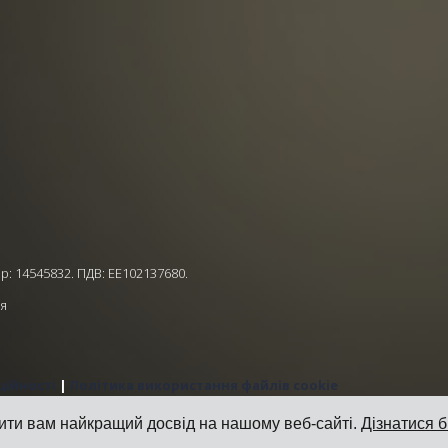
р: 14545832. ПДВ: EE102137680.
ія
ційності
|
Політика використання файлів cookie
ити вам найкращий досвід на нашому веб-сайті.
Дізнатися 