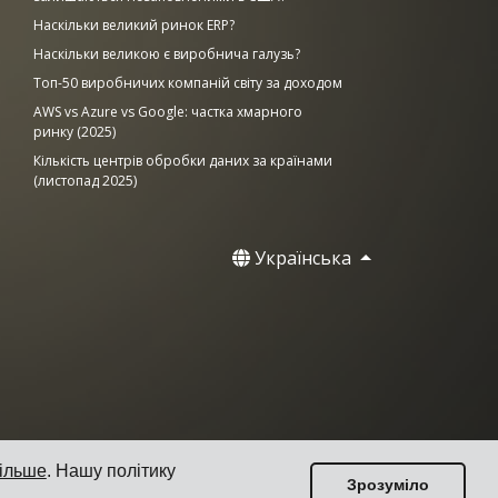
Наскільки великий ринок ERP?
Наскільки великою є виробнича галузь?
Топ-50 виробничих компаній світу за доходом
AWS vs Azure vs Google: частка хмарного
ринку (2025)
Кількість центрів обробки даних за країнами
(листопад 2025)
Українська
більше
. Нашу політику
Зрозуміло