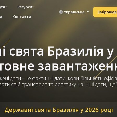
узі
Ресурси
Українська
Забронюв
и
Контакти
 свята Бразилія у 
овне завантаженн
ені дати - це фактичні дати, коли більшість офісів
ти свій транспорт та логістику на інші дати, щ
Державні свята Бразилія у 2026 році