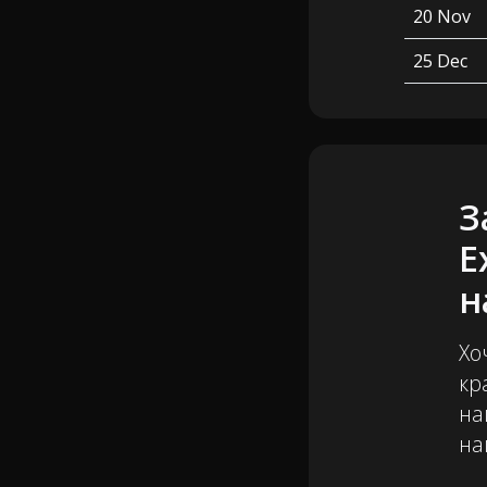
20 Nov
25 Dec
З
E
н
Хо
кр
на
на