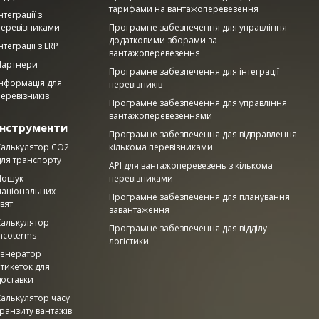
тарифами на вантажоперевезення
нтеграції з
перевізниками
Програмне забезпечення для управління
додатковими зборами за
нтеграції з ERP
вантажоперевезення
Партнери
Програмне забезпечення для інтеграції
Інформація для
перевізників
еревізників
Програмне забезпечення для управління
вантажоперевезеннями
Інструменти
Програмне забезпечення для відправлення
Калькулятор CO2
кількома перевізниками
для транспорту
API для вантажоперевезень з кількома
Пошук
перевізниками
національних
Програмне забезпечення для планування
вят
завантаження
Калькулятор
Програмне забезпечення для відділу
ncoterms
логістики
Генератор
тикеток для
доставки
Калькулятор часу
ранзиту вантажів