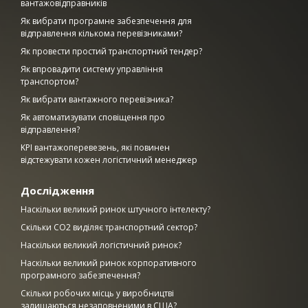
вантажовідправників
Як вибрати програмне забезпечення для
відправлення кількома перевізниками?
Як провести простий транспортний тендер?
Як впровадити систему управління
транспортом?
Як вибрати вантажного перевізника?
Як автоматизувати сповіщення про
відправлення?
KPI вантажоперевезень, які повинен
відстежувати кожен логістичний менеджер
Дослідження
Наскільки великий ринок штучного інтелекту?
Скільки CO2 виділяє транспортний сектор?
Наскільки великий логістичний ринок?
Наскільки великий ринок корпоративного
програмного забезпечення?
Скільки робочих місць у виробництві
залишаються незаповненими в США?