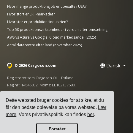
Hvor mange produktionsjob er ubesatte i USA?
Hvor stort er ERP-markedet?
Hvor stor er produktionsindustrien?
Top 50 produktionsvirksomheder i verden efter omsætning
AWS vs Azure vs Google: Cloud markedsandel (2025)
Antal datacentre efter land (november 2025)
Dansk
© 2026 Cargoson.com
Registreret som Cargoson OÜ i Estland.
Reg nr.: 14545832. Moms: EE102137680.
Hovedkontor: Pärnu mnt. 141, 11314 Tallinn, Estland
Dette websted bruger cookies for at sikre, at du
·
+372 5555 0028
hello@cargoson.com
får den bedste oplevelse på vores websted.
Lær
mere
. Vores privatlivspolitik kan findes
her
.
Servicevilkår
|
Privatlivspolitik
|
Cookie-politik
Forstået