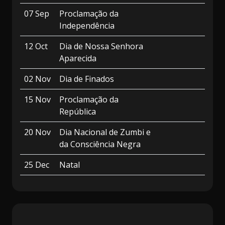
07 Sep
Proclamação da
Independência
12 Oct
Dia de Nossa Senhora
Aparecida
02 Nov
Dia de Finados
15 Nov
Proclamação da
República
20 Nov
Dia Nacional de Zumbi e
da Consciência Negra
25 Dec
Natal