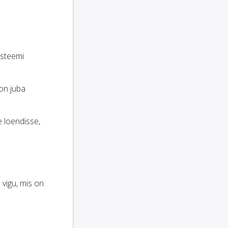
üsteemi
on juba
e loendisse,
 vigu, mis on