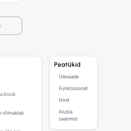
o
Peatükid
Ülevaade
Funktsioonid
a koodi
Hind
Alusta
ee võimaldab
saatmist