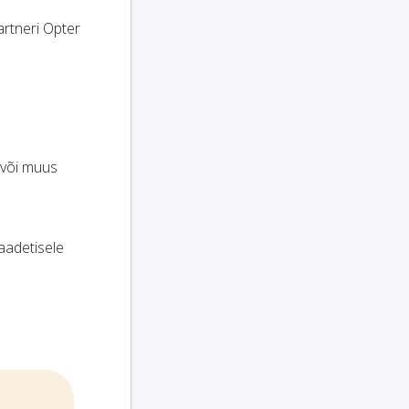
artneri Opter
 või muus
saadetisele