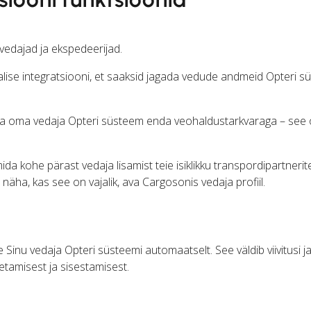
vedajad ja ekspedeerijad.
ise integratsiooni, et saaksid jagada vedude andmeid Opteri s
rida oma vedaja Opteri süsteem enda veohaldustarkvaraga – see 
ida kohe pärast vedaja lisamist teie isiklikku transpordipartnerit
 näha, kas see on vajalik, ava Cargosonis vedaja profiil.
Sinu vedaja Opteri süsteemi automaatselt. See väldib viivitusi ja
hetamisest ja sisestamisest.