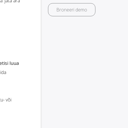
a: jäta ära
Broneeri demo
tisi luua
lida
tu- või