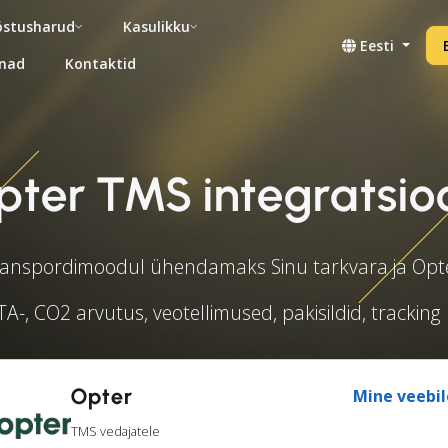
stusharud
Kasulikku
Eesti
nad
Kontaktid
pter TMS integratsio
anspordimoodul ühendamaks Sinu tarkvara ja Opt
A-, CO2 arvutus, veotellimused, pakisildid, tracking 
Opter
Mine veebil
TMS vedajatele