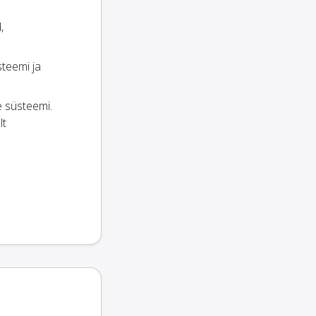
,
teemi ja
e süsteemi.
lt