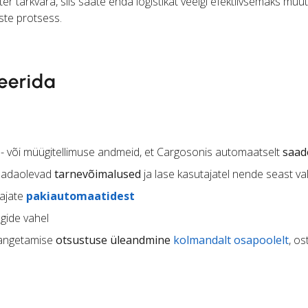
er tarkvara, siis saate enda logistikat veelgi efektiivsemaks muut
ste protsess.
eerida
- või müügitellimuse andmeid, et Cargosonis automaatselt
saade
saadaolevad
tarnevõimalused
ja lase kasutajatel nende seast va
dajate
pakiautomaatidest
gide vahel
 langetamise
otsustuse üleandmine
kolmandalt osapoolelt
, os