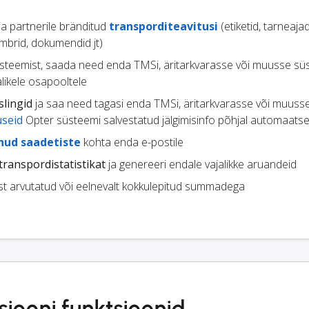
 ja partnerile bränditud
transporditeavitusi
(etiketid, tarneajad
mbrid, dokumendid jt)
steemist, saada need enda TMSi, äritarkvarasse või muusse süs
likele osapooltele
slingid
ja saa need tagasi enda TMSi, äritarkvarasse või muuss
useid
Opter süsteemi salvestatud jälgimisinfo põhjal automaatse
enud saadetiste
kohta enda e-postile
transpordistatistikat
ja genereeri endale vajalikke aruandeid
st arvutatud või eelnevalt kokkulepitud summadega
iooni funktsioonid