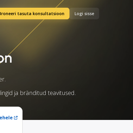
Broneeri tasuta konsultatsioon
Logi sisse
on
er.
lingid ja bränditud teavitused.
ehele