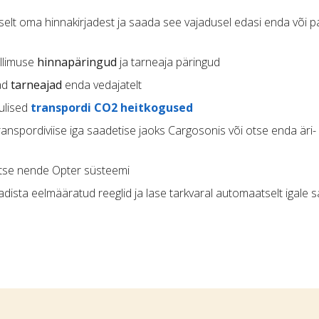
lt oma hinnakirjadest ja saada see vajadusel edasi enda või p
llimuse
hinnapäringud
ja tarneaja päringud
vad
tarneajad
enda vedajatelt
ulised
transpordi CO2 heitkogused
ranspordiviise iga saadetise jaoks Cargosonis või otse enda äri-
otse nende Opter süsteemi
eadista eelmääratud reeglid ja lase tarkvaral automaatselt igale 