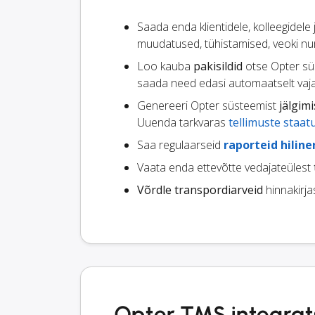
Saada enda klientidele, kolleegidele
muudatused, tühistamised, veoki nu
Loo kauba
pakisildid
otse Opter sü
saada need edasi automaatselt vaja
Genereeri Opter süsteemist
jälgimi
Uuenda tarkvaras
tellimuste staat
Saa regulaarseid
raporteid hilin
Vaata enda ettevõtte vedajateülest
Võrdle transpordiarveid
hinnakirja
Opter TMS integrats