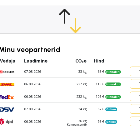
Minu veopartnerid
Vedaja
Laadimine
CO₂e
Hind
07.08.2026
33 kg
63 €
Hinnakiri
06.08.2026
227 kg
118 €
Hinnakiri
06.08.2026
232 kg
106 €
Hinnakiri
07.08.2026
34 kg
62 €
Online
36 kg
06.08.2026
98 €
Online
Kompen­seerib