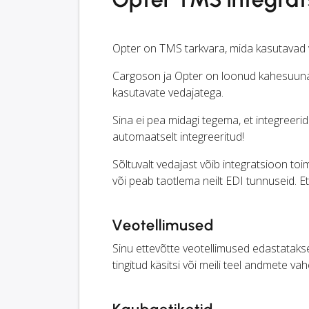
Opter on TMS tarkvara, mida kasutavad 
Cargoson ja Opter on loonud kahesuunal
kasutavate vedajatega.
Sina ei pea midagi tegema, et integree
automaatselt integreeritud!
Sõltuvalt vedajast võib integratsioon toim
või peab taotlema neilt EDI tunnuseid. Et
Veotellimused
Sinu ettevõtte veotellimused edastatakse 
tingitud käsitsi või meili teel andmete va