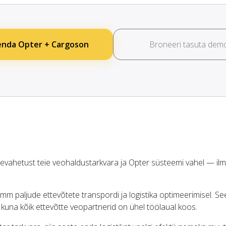
nda Opter + Cargoson
Broneeri tasuta dem
ahetust teie veohaldustarkvara ja Opter süsteemi vahel — ilm
 paljude ettevõtete transpordi ja logistika optimeerimisel. S
, kuna kõik ettevõtte veopartnerid on ühel töölaual koos.