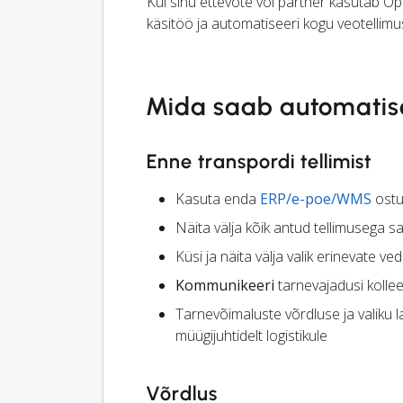
Kui sinu ettevõte või partner kasutab Opt
käsitöö ja automatiseeri kogu veotellimu
Mida saab automatis
Enne transpordi tellimist
Kasuta enda
ERP/e-poe/WMS
ostu
Näita välja kõik antud tellimusega 
Küsi ja näita välja valik erinevate ve
Kommunikeeri
tarnevajadusi kollee
Tarnevõimaluste võrdluse ja valiku
müügijuhtidelt logistikule
Võrdlus