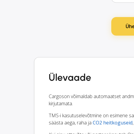
Ühe
Ülevaade
Cargoson võimaldab automaatset andmev
kirjutamata.
TMS-i kasutuselevõtmine on esimene samm
säästa aega, raha ja
CO2 heitkoguseid