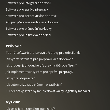
Software pro integraci dopravců
Software pro správu přepravy
Software pro přepravu více dopravci
API pro přepravu zásilek více dopravci
Software pro plánování nakládky
Software pro logistická oddělení
Průvodci
Top 17 softwarů pro správu přepravy pro odesílatele
Jak vybrat software pro přepravu více dopravci?
Jak provést jednoduché přepravní výběrové řízení?
Jak implementovat systém pro správu přepravy?
Jak vybrat dopravce?
Jak automatizovat oznámení o zásilkách?
KPI přepravy, které by měl sledovat každý logistický manažer
Výzkum
Jak velký je trh s umělou inteligencí?