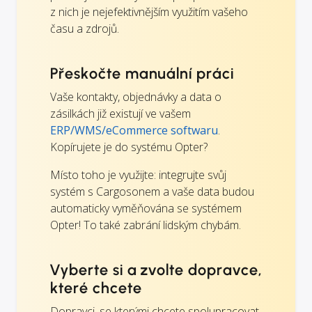
z nich je nejefektivnějším využitím vašeho
času a zdrojů.
Přeskočte manuální práci
Vaše kontakty, objednávky a data o
zásilkách již existují ve vašem
ERP/WMS/eCommerce softwaru
.
Kopírujete je do systému Opter?
Místo toho je využijte: integrujte svůj
systém s Cargosonem a vaše data budou
automaticky vyměňována se systémem
Opter! To také zabrání lidským chybám.
Vyberte si a zvolte dopravce,
které chcete
Dopravci, se kterými chcete spolupracovat,