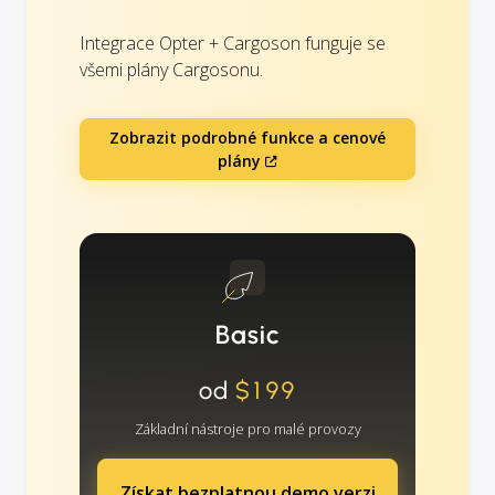
Integrace Opter + Cargoson funguje se
všemi plány Cargosonu.
Zobrazit podrobné funkce a cenové
plány
Basic
od
$199
Základní nástroje pro malé provozy
Získat bezplatnou demo verzi