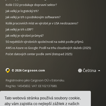
Kolik CO2 produkuje dopravní sektor?
Jak velký je logistický trh?
Jak velký je trh s podnikovým softwarem?
Kolik pracovních míst ve výrobě je v USA neobsazeno?
Jak velký je trh s ERP?
Jak velký je výrobní průmysl?
50 největších výrobních společností na světě podle příjmů
AWS vs Azure vs Google: Podíl na trhu cloudových služeb (2025)
Počet datových center podle zemí (listopad 2025)
Čeština
© 2026 Cargoson.com
Registrováno jako Cargoson OÜ v Estonsku.
Reg No: 14545832. VAT: EE102137680.
Sídlo: Pärnu mnt. 141, 11314 Tallinn, Estonsko
Tato webová stránka používá soubory cookie,
·
+372 5555 0028
hello@cargoson.com
aby vám zajistila co nejlepší zážitek z našich