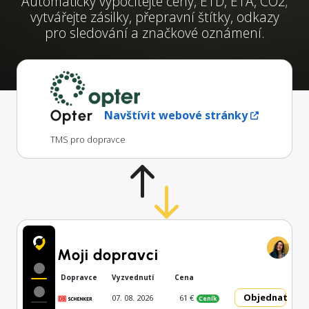
Automaticky vypočítejte ceny, ETD, ETA, CO2;
vytvářejte zásilky, přepravní štítky, odkazy
pro sledování a značkové oznámení.
Opter
Navštívit webové stránky
TMS pro dopravce
Moji dopravci
Dopravce
Vyzvednutí
Cena
Objednat
07. 08. 2026
61 €
Ceník