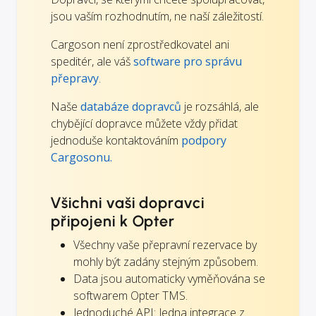
jsou vaším rozhodnutím, ne naší záležitostí.
Cargoson není zprostředkovatel ani
speditér, ale váš
software pro správu
přepravy
.
Naše
databáze dopravců
je rozsáhlá, ale
chybějící dopravce můžete vždy přidat
jednoduše kontaktováním
podpory
Cargosonu.
Všichni vaši dopravci
připojeni k Opter
Všechny vaše přepravní rezervace by
mohly být zadány stejným způsobem.
Data jsou automaticky vyměňována se
softwarem Opter TMS.
Jednoduché API: Jedna integrace z