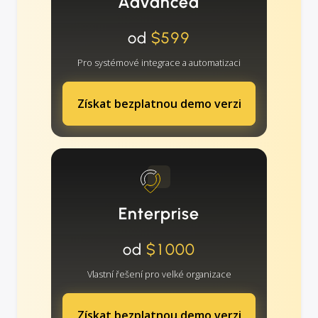
Advanced
od
$599
Pro systémové integrace a automatizaci
Získat bezplatnou demo verzi
Enterprise
od
$1000
Vlastní řešení pro velké organizace
Získat bezplatnou demo verzi