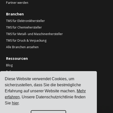
Partner werden
Branchen
TMS für Elektronikhersteller
TMS für Chemiehersteller
TMS für Metall- und Maschinenhersteller
TMS für Druck & Verpackung
Alle Branchen ansehen
Ressourcen
Blog
Referenzen
Spediteur-Integrationen
Diese Website verwendet Cookies, um
ERP-Integrationen
sicherzustellen, dass Sie die bestmögliche
Erfahrung auf unserer Website machen.
Mehr
Partner
erfahren
. Unsere Datenschutzrichtlinie finden
Informationen für Spediteure
Sie
hier
.
Tools