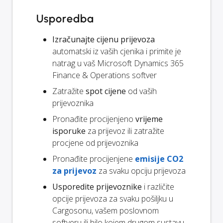
Usporedba
Izračunajte cijenu prijevoza
automatski iz vaših cjenika i primite je
natrag u vaš Microsoft Dynamics 365
Finance & Operations softver
Zatražite
spot cijene
od vaših
prijevoznika
Pronađite procijenjeno
vrijeme
isporuke
za prijevoz ili zatražite
procjene od prijevoznika
Pronađite procijenjene
emisije CO2
za prijevoz
za svaku opciju prijevoza
Usporedite prijevoznike
i različite
opcije prijevoza za svaku pošiljku u
Cargosonu, vašem poslovnom
softveru ili bilo kojem drugom sustavu