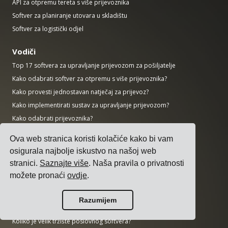
API za otpremu tereta s više prijevoznika
Softver za planiranje utovara u skladištu
Softver za logistički odjel
Vodiči
Top 17 softvera za upravljanje prijevozom za pošiljatelje
Kako odabrati softver za otpremu s više prijevoznika?
Kako provesti jednostavan natječaj za prijevoz?
Kako implementirati sustav za upravljanje prijevozom?
Kako odabrati prijevoznika?
Kako automatizirati obavijesti o otpremi?
Ova web stranica koristi kolačiće kako bi vam
KPI-jevi prijevoza koje bi svaki logistički menadžer trebao pratiti
osigurala najbolje iskustvo na našoj web
stranici.
Saznajte više
. Naša pravila o privatnosti
Istraživanja
možete pronaći
ovdje
.
Koliko je velik tržište AI-ja?
Koliko CO2 emitira prometni sektor?
Razumijem
Koliko je velik logistički sektor?
Koliko je velik tržište poslovnog softvera?