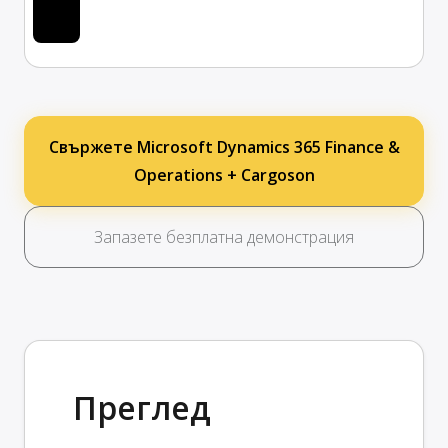
Свържете Microsoft Dynamics 365 Finance &
Operations + Cargoson
Запазете безплатна демонстрация
Преглед