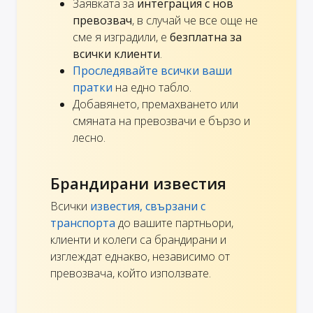
Заявката за
интеграция с нов
превозвач
, в случай че все още не
сме я изградили, е
безплатна за
всички клиенти
.
Проследявайте всички ваши
пратки
на едно табло.
Добавянето, премахването или
смяната на превозвачи е бързо и
лесно.
Брандирани известия
Всички
известия, свързани с
транспорта
до вашите партньори,
клиенти и колеги са брандирани и
изглеждат еднакво, независимо от
превозвача, който използвате.