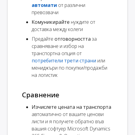
автомати
от различни
превозвачи
Комуникирайте
нуждите от
доставка между колеги
Предайте
отговорността
за
сравняване и избор на
транспортна опция от
потребители трети страни
или
мениджъри по покупки/продажби
на логистик
Сравнение
Изчислете цената на транспорта
автоматично от вашите ценови
листи и я получете обратно във
вашия софтуер Microsoft Dynamics