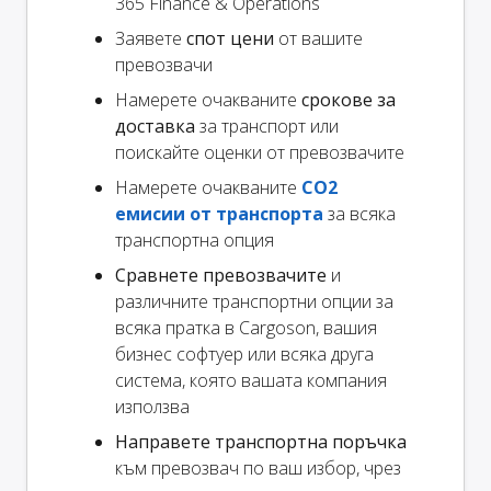
365 Finance & Operations
Заявете
спот цени
от вашите
превозвачи
Намерете очакваните
срокове за
доставка
за транспорт или
поискайте оценки от превозвачите
Намерете очакваните
CO2
емисии от транспорта
за всяка
транспортна опция
Сравнете превозвачите
и
различните транспортни опции за
всяка пратка в Cargoson, вашия
бизнес софтуер или всяка друга
система, която вашата компания
използва
Направете транспортна поръчка
към превозвач по ваш избор, чрез