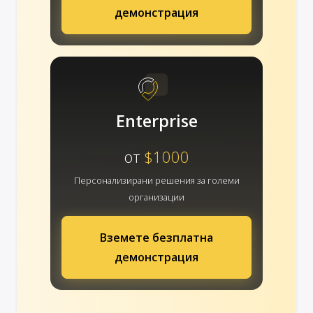
демонстрация
Enterprise
от
$1000
Персонализирани решения за големи
организации
Вземете безплатна
демонстрация