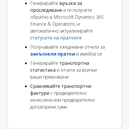
Генерирайте
връзки за
проследяване
и ги получете
обратно в Microsoft Dynamics 365
Finance & Operations, и
автоматично актуализирайте
статусите на пратките
Получавайте ежедневни отчети за
закъснели пратки
в имейла си
Генерирайте
транспортна
статистика
и отчети за всички
ваши превозвачи
Сравнявайте транспортни
фактури
с предварително
изчислени или предварително
договорени суми