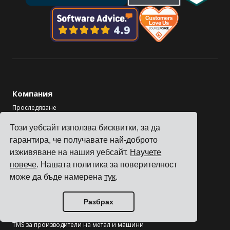
Компания
Проследяване
Цени
Този уебсайт използва бисквитки, за да
Истории на клиенти
гарантира, че получавате най-доброто
Контакти
изживяване на нашия уебсайт.
Научете
Станете партньор
повече
. Нашата политика за поверителност
може да бъде намерена
тук
.
Индустрии
TMS за производители на електроника
Разбрах
TMS за производители на химикали
TMS за производители на метал и машини