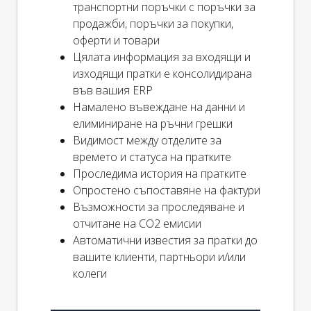
транспортни поръчки с поръчки за
продажби, поръчки за покупки,
оферти и товари
Цялата информация за входящи и
изходящи пратки е консолидирана
във вашия ERP
Намалено въвеждане на данни и
елиминиране на ръчни грешки
Видимост между отделите за
времето и статуса на пратките
Проследима история на пратките
Опростено съпоставяне на фактури
Възможности за проследяване и
отчитане на CO2 емисии
Автоматични известия за пратки до
вашите клиенти, партньори и/или
колеги