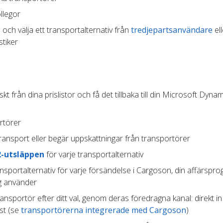
llegor
 och välja ett transportalternativ från
tredjepartsanvändare
ell
stiker
t från dina prislistor och få det tillbaka till din Microsoft Dyna
rtörer
ransport eller begär uppskattningar från transportörer
2-utsläppen
för varje transportalternativ
ansportalternativ för varje försändelse i Cargoson, din affärspr
ag använder
transportör efter ditt val, genom deras föredragna kanal: direkt in
st (se
transportörerna integrerade med Cargoson
)