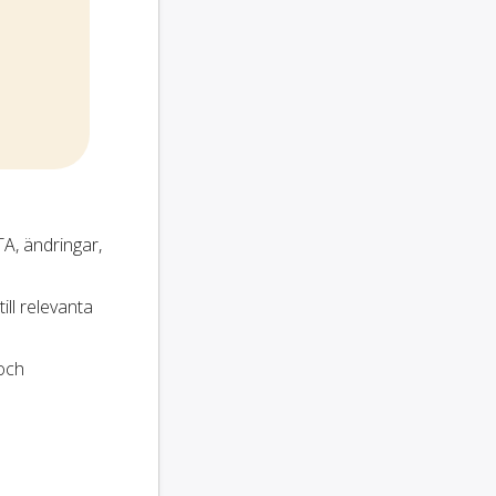
TA, ändringar,
ll relevanta
 och