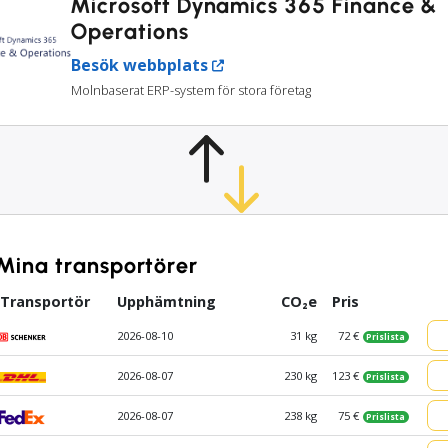
Microsoft Dynamics 365 Finance &
Operations
Besök webbplats
Molnbaserat ERP-system för stora företag
Mina transportörer
Transportör
Upphämtning
CO₂e
Pris
2026-08-10
31 kg
72 €
Prislista
2026-08-07
230 kg
123 €
Prislista
2026-08-07
238 kg
75 €
Prislista