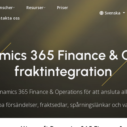
nscher
Resurser
Priser
Svenska
takta oss
amics 365 Finance & 
fraktintegration
amics 365 Finance & Operations för att ansluta al
pa försändelser, fraktsedlar, spårningslänkar och v