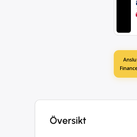
Anslu
Financ
Översikt