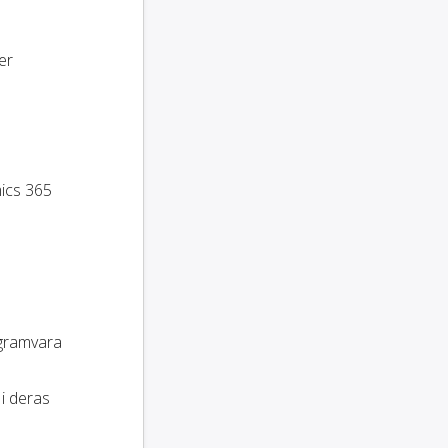
er
mics 365
ogramvara
 i deras