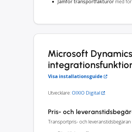
Jämför transportfakturor
med för
Microsoft Dynamic
integrationsfunktio
Visa installationsguide
Utvecklare:
OIXIO Digital
.
Pris- och leveranstidsbegä
Transportpris- och leveranstidsbegäran k