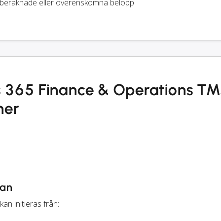
beräknade eller överenskomna belopp
s 365 Finance & Operations T
ner
ran
an initieras från: