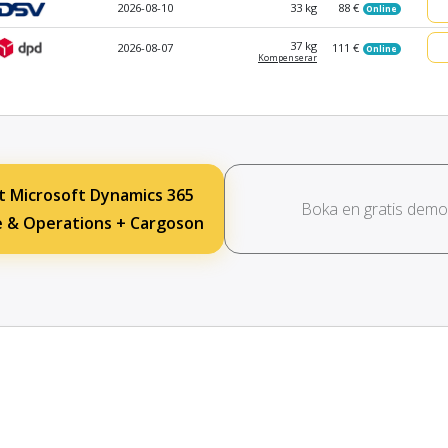
2026-08-10
33 kg
88 €
Online
37 kg
2026-08-07
111 €
Online
Kompen­serar
t Microsoft Dynamics 365
Boka en gratis demo
e & Operations + Cargoson