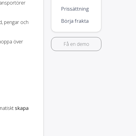
ransportörer
Prissättning
Börja frakta
id, pengar och
 hoppa över
Få en demo
matiskt
skapa