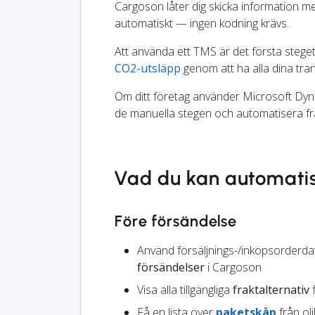
Cargoson låter dig skicka information 
automatiskt — ingen kodning krävs.
Att använda ett TMS är det första steget 
CO2-utsläpp
genom att ha alla dina tr
Om ditt företag använder Microsoft Dyna
de manuella stegen och automatisera f
Vad du kan automati
Före försändelse
Använd försäljnings-/inköpsorderda
försändelser
i Cargoson
Visa alla tillgängliga
fraktalternativ
f
Få en lista över
paketskåp
från ol