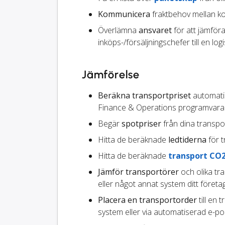
Kommunicera
fraktbehov mellan ko
Överlämna
ansvaret
för att jämföra
inköps-/försäljningschefer till en logi
Jämförelse
Beräkna transportpriset
automatisk
Finance & Operations programvara
Begär
spotpriser
från dina transpo
Hitta de beräknade
ledtiderna
för t
Hitta de beräknade
transport CO
Jämför transportörer
och olika tr
eller något annat system ditt föret
Placera en transportorder
till en 
system eller via automatiserad e-po