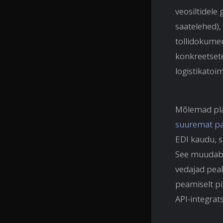
veosiltidel
saatelehed),
tollidokumen
konkreetset
logistikatoim
Mõlemad pla
suuremat pa
EDI kaudu, s
See muudab 
vedajad pea
peamiselt pi
API-integrat