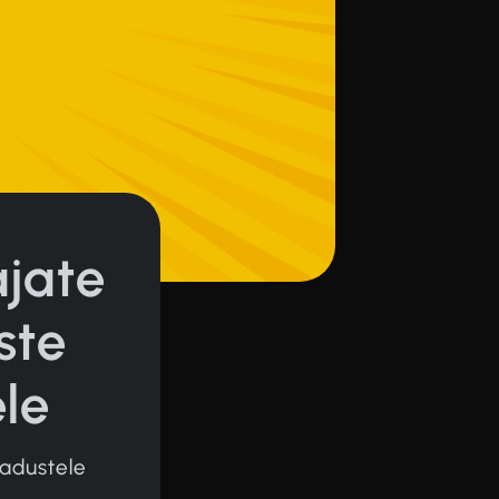
ajate
ste
le
jadustele