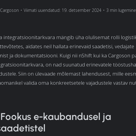
Cargoson
•
Viimati uuendatud: 19. detsember 2024
•
3 min lugemine
 integratsioonitarkvara mängib üha olulisemat rolli logisti
tevõtetes, aidates neil hallata erinevaid saadetisi, vedajate
ist ja dokumentatsiooni. Kuigi nii nShift kui ka Cargoson 
egratsioonitarkvara, on nad suunatud erinevatele tööstusha
adustele. Siin on ülevaade mõlemast lahendusest, mille ees
omanikel valida oma konkreetsetele vajadustele vastav nuti
: Fookus e-kaubandusel ja
saadetistel