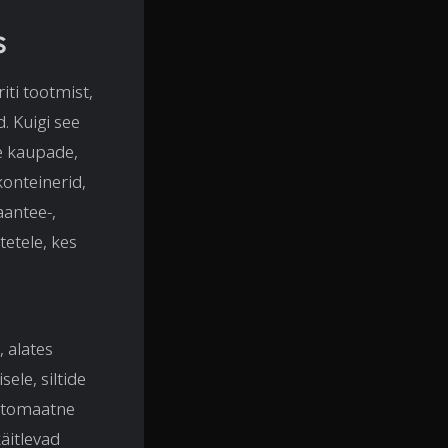
s
ti tootmist,
. Kuigi see
e kaupade,
onteinerid,
aantee-,
etele, kes
 alates
ele, siltide
automaatne
käitlevad