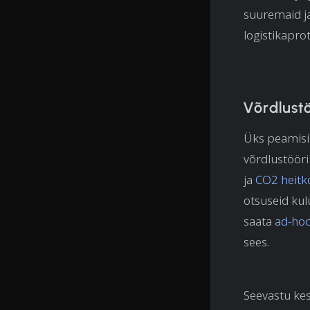
suuremaid ja
logistikaprot
Võrdlustö
Üks peamisi 
võrdlustööri
ja
CO2 heitk
otsuseid kul
saata
ad-hoc
sees.
Seevastu kes