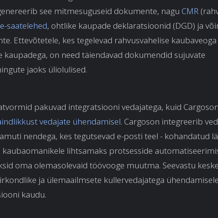
e genereerib see mitmesuguseid dokumente, nagu
CMR
(rah
e-saatelehed
, ohtlike kaupade deklaratsioonid (DGD) ja võ
te. Ettevõtetele, kes tegelevad rahvusvahelise kaubaveoga 
e kaupadega, on need täiendavad dokumendid sujuvate
ingute jaoks üliolulised.
tvormid pakuvad integratsiooni vedajatega, kuid Cargoso
indlikkust vedajate ühendamisel
. Cargoson integreerib ved
amuti nendega, kes tegutsevad e-posti teel - kohandatud 
kaubaomanikele lihtsamaks protsesside automatiseerimise
ksid oma olemasolevaid töövooge muutma. Seevastu keske
irkondlike ja ülemaailmsete kullervedajatega ühendamisele
siooni kaudu.