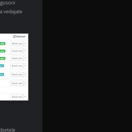
rgosoni
a vedajate
dsetele