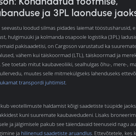
son: Kohandatud tootmise,
banduse ja 3PL laonduse jaok
seevastu loodud silmas pidades laiemat tööstusharusid, eri
t, hulgimüüki ja kolmanda osapoole logistika (3PL) ladusid
semaid pakisaadetisi, on Cargoson varustatud ka suuremat
lused, vähem kui täiskoormad (LTL), täiskoormad ja merek
. See toetab mitut kaubaveoliiki, sealhulgas õhu-, mere-, m
kullervedu, muutes selle mitmekülgseks lahenduseks ettevõt
ukamat transpordi juhtimist.
ub veotellimuste haldamist kõigi saadetiste tüüpide jaoks,
akkidest kuni suuremate kaubavedudeni. Lisaks broneerimis
ele ja jälgimisele pakub see täiendavaid teenuseid nagu 
lgimine ja
hilinenud saadetiste aruandlus
. Ettevõtetele, kes 