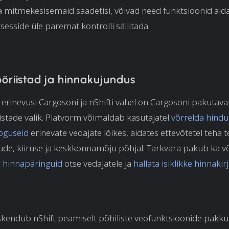
 mitmekesisemaid saadetisi, võivad need funktsioonid aid
sesside üle paremat kontrolli säilitada.
öriistad ja hinnakujundus
erinevusi Cargosoni ja nShifti vahel on Cargosoni pakutava
istade valik. Platvorm võimaldab kasutajatel
võrrelda hindu
oguseid
erinevate vedajate lõikes, aidates ettevõtetel teha t
ude, kiiruse ja keskkonnamõju põhjal. Tarkvara pakub ka v
 hinnapäringuid
otse vedajatele ja
hallata isiklikke hinnakir
kendub nShift peamiselt põhiliste veofunktsioonide pakku