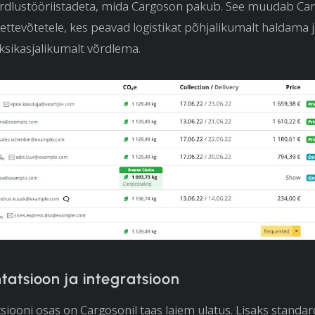
võrdlustööriistadeta, mida Cargoson pakub. See muudab Ca
ttevõtetele, kes peavad logistikat põhjalikumalt haldama j
sikasjalikumalt võrdlema.
atsioon ja integratsioon
ooni osas on Cargosonil taas laiem ulatus. Lisaks standar