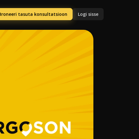
Broneeri tasuta konsultatsioon
Logi sisse