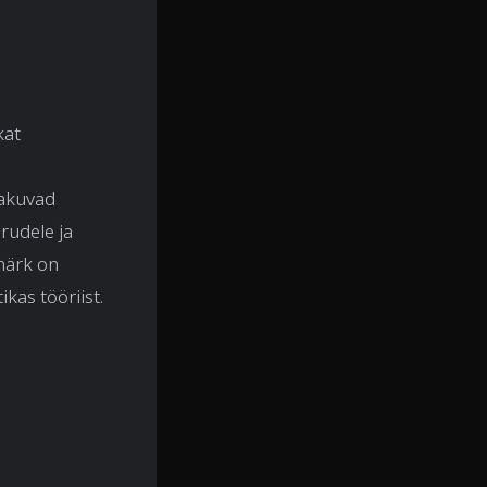
kat
pakuvad
rudele ja
märk on
kas tööriist.