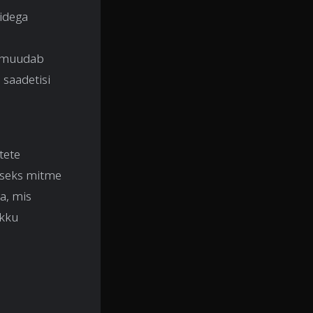
idega
ee muudab
 saadetisi
tete
miseks mitme
a, mis
ikku