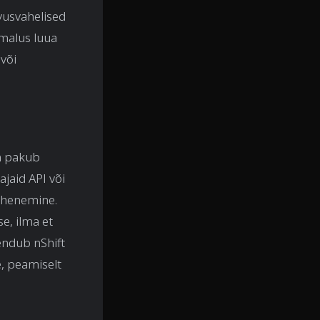
vusvahelised
imalus luua
või
n pakub
ajaid API või
lähenemine.
, ilma et
ndub nShift
, peamiselt