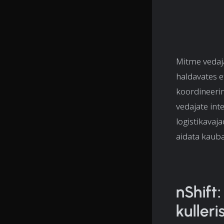
Mitme vedaja
haldavates et
koordineerim
vedajate int
logistikavaj
aidata kauba
nShift
kulleri