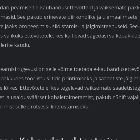
dab peamiselt e-kaubandusettevõtteid ja väiksemate pakk
irmasid. See pakub erinevate piirkondlike ja ülemaailmsete
te jaoks broneerimis-, sildistamis- ja jälgimisteenuseid. S
ks valikuks ettevõtetele, kes käitlevad sagedasi väikepakkide
lerite kaudu.
peamisi tugevusi on selle võime toetada e-kaubandusettevõ
 pakkudes tööriistu siltide printimiseks ja saadetiste jälgi
e lõikes. Ettevõtetele, kes tegelevad väiksemate saadetisteg
et ja usaldusväärset kohaletoimetamist, pakub nShift vajal
imist selle protsessi lihtsustamiseks.