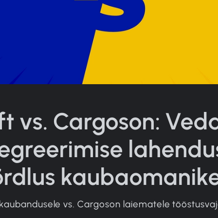
ft vs. Cargoson: Ved
tegreerimise lahendu
õrdlus kaubaomanike
-kaubandusele vs. Cargoson laiematele tööstusva