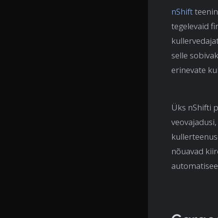
nShift
teenin
tegelevaid f
kullervedaja
selle sobiva
erinevate kul
Üks nShifti 
veovajadusi,
kullerteenus
nõuavad kiir
automatiseer