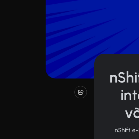
nShi
in
v
nShift e