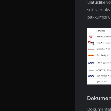
ulatuslike 
sobivamaks e
pakkumisi ük
Dokument
Dokumentatsi