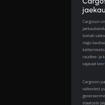
Cargo
jaekau
Cargoson on 
jaekaubandus
toetab väik
nagu kaubaa
käitlemiseks
raudtee- ja 
vajavad
keer
Cargoson pak
väikestest p
genereerimis
staatuste jä