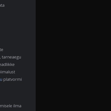
ata
te
, tarneaegu
eadlikke
õimalust
ju
platvormi
misele ilma