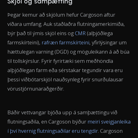
Skjöl og samþætting
Þegar kemur að skjölum hefur Cargoson aftur
víðara umfang. Auk staðlaðra flutningamerkimiða,
býr það til ýmis skjöl eins og
CMR
(alþjóðlega
farmskírteini),
rafræn farmskírteini
, yfirlýsingar um
hættulegan varning (DGD) og möguleikann á að búa
til tollskýrslur. Fyrir fyrirtæki sem meðhöndla
alþjóðlegan farm eða sérstakar tegundir vara eru
þessi viðbótarskjöl nauðsynleg fyrir snurðulausar
vörustjórnunaraðgerðir.
Báðir vettvangar bjóða upp á samþættingu við
flutningsaðila, en Cargoson býður
meiri sveigjanleika
í því hvernig flutningsaðilar eru tengdir
. Cargoson