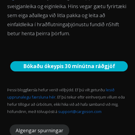
sveigjanleika og eiginleika. Hins vegar gætu fyrirtæki
sem eiga aðallega við litla pakka og leita að
einfaldleika í hraðflutningaþjónustu fundið nShift
betur henta þeirra þörfum.
Bókaðu ókeypis 30 mínútna ráðgjöf
Þessi bloggfærsla hefur verið vélþýdd. Ef þú vilt geturðu
lesið
upprunalegu færsluna hér
. Ef þú tekur eftir einhverjum villum eða
hefur tillögur að úrbótum, ekki hika við að hafa samband við mig,
höfundinn, með tölvupósti á
support@cargoson.com
Algengar spurningar