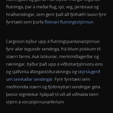
flutninga, þar á meðal flug, sjó, veg, járnbraut og
hraðsendingar, sem gerir það að fjölhæfri lausn fyrir
fyrirtæki sem þurfa
flóknari flutningsstjórnun.
Cargoson býður upp á flutningspantanastjórnun
fyrir allar tegundir sendinga, frá litlum pökkum til
stærri farms. Auk bókunar, merkimiðagerðar og
rakningar, býður það upp á viðbótarþjónustu eins
og sjálfvirka áfangastöðurakningu og
skýrslugerð
um seinkaðar sendingar
. Fyrir fyrirtæki sem
meðhöndla stærri og fjölbreyttari sendingar geta
þessir eiginleikar hjálpað til við að viðhalda betri
stjórn á vörustjórnunarferlum.