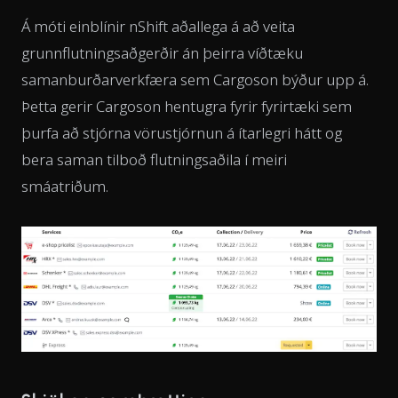
Á móti einblínir nShift aðallega á að veita
grunnflutningsaðgerðir án þeirra víðtæku
samanburðarverkfæra sem Cargoson býður upp á.
Þetta gerir Cargoson hentugra fyrir fyrirtæki sem
þurfa að stjórna vörustjórnun á ítarlegri hátt og
bera saman tilboð flutningsaðila í meiri
smáatriðum.