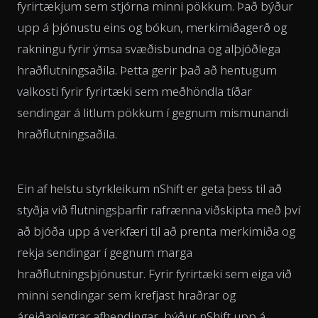
fyrirtækjum sem stjórna minni pökkum. Það býður
upp á þjónustu eins og bókun, merkimiðagerð og
rakningu fyrir ýmsa svæðisbundna og alþjóðlega
hraðflutningsaðila. Þetta gerir það að hentugum
valkosti fyrir fyrirtæki sem meðhöndla tíðar
sendingar á litlum pökkum í gegnum mismunandi
hraðflutningsaðila.
Ein af helstu styrkleikum nShift er geta þess til að
styðja við flutningsþarfir rafrænna viðskipta með því
að bjóða upp á verkfæri til að prenta merkimiða og
rekja sendingar í gegnum marga
hraðflutningsþjónustur. Fyrir fyrirtæki sem eiga við
minni sendingar sem krefjast hraðrar og
áreiðanlegrar afhendingar, býður nShift upp á