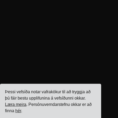
Þessi vefsíða notar vafrakökur til að tryggja að
þú fáir bestu upplifunina á vefsíðunni okkar.
Læra meira
. Persónuverndarstefnu okkar er að
finna
hér
.