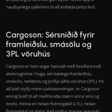
nauðsynlega sjálfvirkni til að einfalda þetta ferli.
Cargoson: Sérsniðið fyrir
framleiðslu, smásölu og
3PL vöruhús
Cargoson er hins vegar hannað með breiðara svið
atvinnugreina í huga, sérstaklega framleiðslu,
smásölu, heildsölu og þriðja aðila vöruhús (3PL). Þó
að það styðji minni pakkasendingar, er Cargoson
einnig búið til að meðhöndla stærri vörur eins og
bretti, minna en heilan flutningabíl (LTL), heilan
flutningabíl og gáma. Það styður margar tegundir