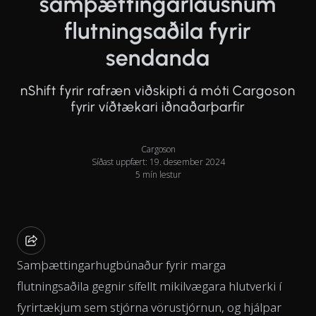
samþættingarlausnum
flutningsaðila fyrir
sendanda
nShift fyrir rafræn viðskipti á móti Cargoson
fyrir víðtækari iðnaðarþarfir
Cargoson
Síðast uppfært: 19. desember 2024
5 mín lestur
Samþættingarhugbúnaður fyrir marga
flutningsaðila gegnir sífellt mikilvægara hlutverki í
fyrirtækjum sem stjórna vörustjórnun, og hjálpar