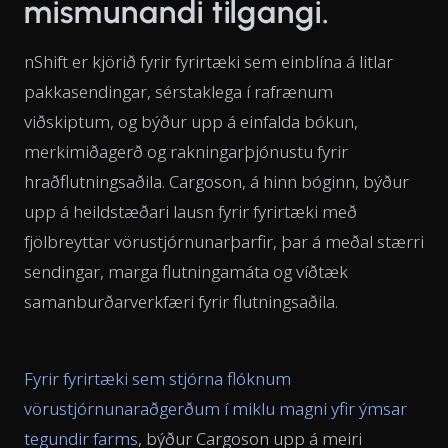
mismunandi tilgangi.
nShift er kjörið fyrir fyrirtæki sem einblína á litlar
pakkasendingar, sérstaklega í rafrænum
viðskiptum, og býður upp á einfalda bókun,
merkimiðagerð og rakningarþjónustu fyrir
hraðflutningsaðila. Cargoson, á hinn bóginn, býður
upp á heildstæðari lausn fyrir fyrirtæki með
fjölbreyttar vörustjórnunarþarfir, þar á meðal stærri
sendingar, marga flutningamáta og víðtæk
samanburðarverkfæri fyrir flutningsaðila.
Fyrir fyrirtæki sem stjórna flóknum
vörustjórnunaraðgerðum í miklu magni yfir ýmsar
tegundir farms
, býður Cargoson upp á meiri