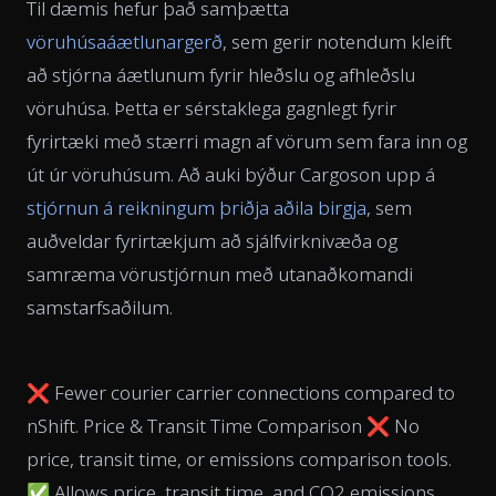
Til dæmis hefur það samþætta
vöruhúsaáætlunargerð
, sem gerir notendum kleift
að stjórna áætlunum fyrir hleðslu og afhleðslu
vöruhúsa. Þetta er sérstaklega gagnlegt fyrir
fyrirtæki með stærri magn af vörum sem fara inn og
út úr vöruhúsum. Að auki býður Cargoson upp á
stjórnun á reikningum þriðja aðila birgja
, sem
auðveldar fyrirtækjum að sjálfvirknivæða og
samræma vörustjórnun með utanaðkomandi
samstarfsaðilum.
❌ Fewer courier carrier connections compared to
nShift. Price & Transit Time Comparison ❌ No
price, transit time, or emissions comparison tools.
✅ Allows price, transit time, and CO2 emissions