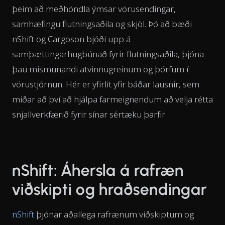
þeim að meðhöndla ýmsar vörusendingar,
samhæfingu flutningsaðila og skjöl. Þó að bæði
nShift og Cargoson bjóði upp á
samþættingarhugbúnað fyrir flutningsaðila, þjóna
þau mismunandi atvinnugreinum og þörfum í
vörustjórnun. Hér er yfirlit yfir báðar lausnir, sem
miðar að því að hjálpa farmeignendum að velja rétta
snjallverkfærið fyrir sínar sértæku þarfir.
nShift: Áhersla á rafræn
viðskipti og hraðsendingar
nShift
þjónar aðallega rafrænum viðskiptum og