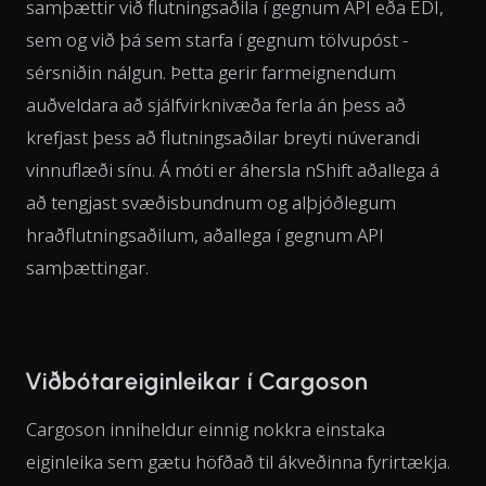
samþættir við flutningsaðila í gegnum API eða EDI,
sem og við þá sem starfa í gegnum tölvupóst -
sérsniðin nálgun. Þetta gerir farmeignendum
auðveldara að sjálfvirknivæða ferla án þess að
krefjast þess að flutningsaðilar breyti núverandi
vinnuflæði sínu. Á móti er áhersla nShift aðallega á
að tengjast svæðisbundnum og alþjóðlegum
hraðflutningsaðilum, aðallega í gegnum API
samþættingar.
Viðbótareiginleikar í Cargoson
Cargoson inniheldur einnig nokkra einstaka
eiginleika sem gætu höfðað til ákveðinna fyrirtækja.