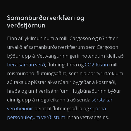
Samanburðarverkfæri og
verðstjórnun
Einn af lykilmuninum á milli Cargoson og nShift er
úrvalið af samanburðarverkfærum sem Cargoson
býður upp á. Vettvangurinn gerir notendum kleift að
bera saman verð
, flutningstíma og
CO2 losun
milli
mismunandi flutningsaðila, sem hjálpar fyrirtækjum
að taka upplýstar ákvarðanir byggðar á kostnaði,
hraða og umhverfisáhrifum. Hugbúnaðurinn býður
einnig upp á möguleikann á að senda
sérstakar
verðbeiðnir
beint til flutningsaðila og
stjórna
persónulegum verðlistum
innan vettvangsins.