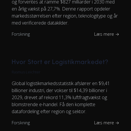
og forventes at ramme $827 milliarder i 2030 med
en årlig vækst på 27,7%. Denne rapport opdeler
markedsstørrelsen efter region, teknologitype og år
med verificerede datakilder.
Forskning
Læs mere →
Hvor Stort er Logistikmarkedet?
Rasmus Leichter
Global logistikmarkedsstatistik afslører en $9,41
billioner industri, der vokser til $14,39 billioner i
2029, drevet af rekord 11,3% luftfragtvækst og
blomstrende e-handel. Få den komplette
datafordeling efter region og sektor.
Forskning
Læs mere →