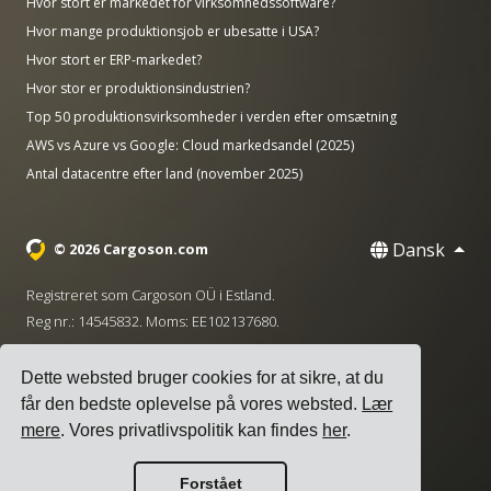
Hvor stort er markedet for virksomhedssoftware?
Hvor mange produktionsjob er ubesatte i USA?
Hvor stort er ERP-markedet?
Hvor stor er produktionsindustrien?
Top 50 produktionsvirksomheder i verden efter omsætning
AWS vs Azure vs Google: Cloud markedsandel (2025)
Antal datacentre efter land (november 2025)
Dansk
© 2026 Cargoson.com
Registreret som Cargoson OÜ i Estland.
Reg nr.: 14545832. Moms: EE102137680.
Hovedkontor: Pärnu mnt. 141, 11314 Tallinn, Estland
Dette websted bruger cookies for at sikre, at du
·
+372 5555 0028
hello@cargoson.com
får den bedste oplevelse på vores websted.
Lær
mere
. Vores privatlivspolitik kan findes
her
.
Servicevilkår
|
Privatlivspolitik
|
Cookie-politik
Forstået