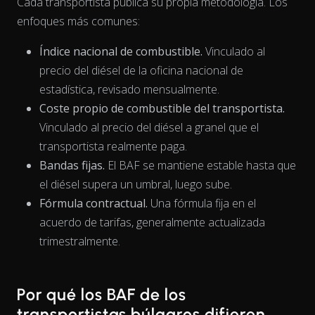
Cada transportista publica su propia metodología. Los
enfoques más comunes:
Índice nacional de combustible.
Vinculado al
precio del diésel de la oficina nacional de
estadística, revisado mensualmente.
Coste propio de combustible del transportista.
Vinculado al precio del diésel a granel que el
transportista realmente paga.
The chart has 1 X axis displaying Time. Data ranges from 202
Bandas fijas.
El BAF se mantiene estable hasta que
el diésel supera un umbral, luego sube.
Fórmula contractual.
Una fórmula fija en el
acuerdo de tarifas, generalmente actualizada
trimestralmente.
Por qué los BAF de los
transportistas búlgaros difieren