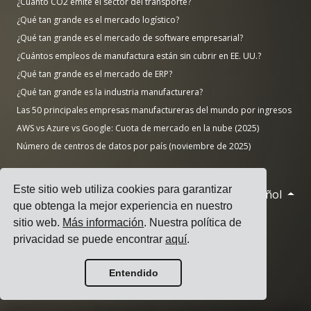
¿Cuánto CO2 emite el sector del transporte?
¿Qué tan grande es el mercado logístico?
¿Qué tan grande es el mercado de software empresarial?
¿Cuántos empleos de manufactura están sin cubrir en EE. UU.?
¿Qué tan grande es el mercado de ERP?
¿Qué tan grande es la industria manufacturera?
Las 50 principales empresas manufactureras del mundo por ingresos
AWS vs Azure vs Google: Cuota de mercado en la nube (2025)
Número de centros de datos por país (noviembre de 2025)
Este sitio web utiliza cookies para garantizar
Español
© 2026 Cargoson.com
que obtenga la mejor experiencia en nuestro
Registrado como Cargoson OÜ en Estonia.
sitio web.
Más información
. Nuestra política de
Reg No: 14545832. IVA: EE102137680.
privacidad se puede encontrar
aquí
.
Sede: Pärnu mnt. 141, 11314 Tallinn, Estonia
Entendido
·
+372 5555 0028
hello@cargoson.com