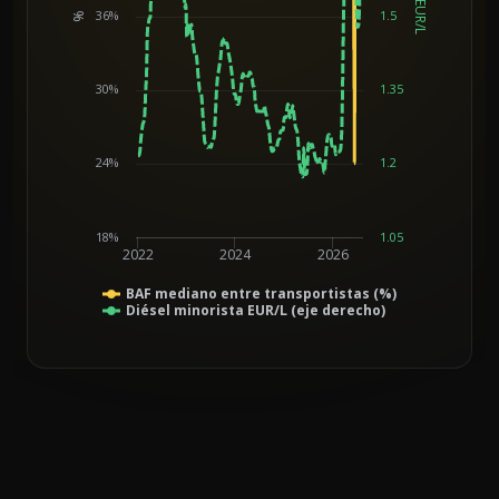
EUR/L
36%
1.5
%
Chart
30%
1.35
24%
1.2
18%
1.05
2022
2024
2026
BAF mediano entre transportistas (%)
Diésel minorista EUR/L (eje derecho)