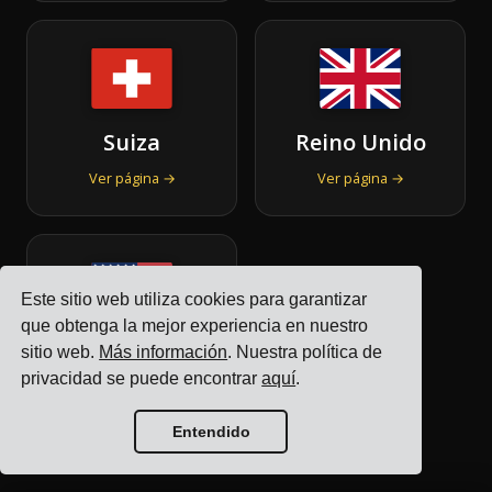
Suiza
Reino Unido
Ver página →
Ver página →
Este sitio web utiliza cookies para garantizar
que obtenga la mejor experiencia en nuestro
Estados
sitio web.
Más información
. Nuestra política de
privacidad se puede encontrar
aquí
.
Unidos
Ver página →
Entendido