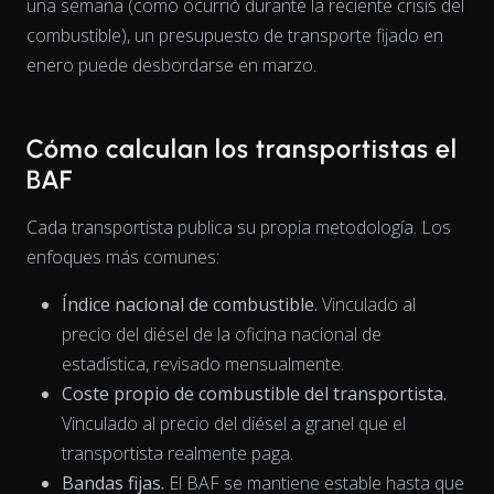
una semana (como ocurrió durante la reciente crisis del
combustible), un presupuesto de transporte fijado en
enero puede desbordarse en marzo.
Cómo calculan los transportistas el
BAF
Cada transportista publica su propia metodología. Los
enfoques más comunes:
Índice nacional de combustible.
Vinculado al
precio del diésel de la oficina nacional de
estadística, revisado mensualmente.
Coste propio de combustible del transportista.
Vinculado al precio del diésel a granel que el
transportista realmente paga.
The chart has 1 X axis displaying Time. Data ranges from 202
Bandas fijas.
El BAF se mantiene estable hasta que