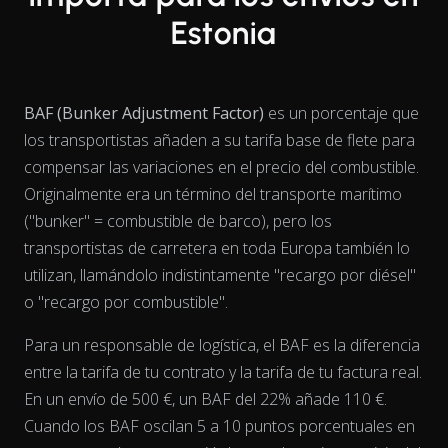
Estonia
BAF (Bunker Adjustment Factor)
es un porcentaje que
los transportistas añaden a su tarifa base de flete para
compensar las variaciones en el precio del combustible.
Originalmente era un término del transporte marítimo
("bunker" = combustible de barco), pero los
transportistas de carretera en toda Europa también lo
utilizan, llamándolo indistintamente "recargo por diésel"
o "recargo por combustible".
Para un responsable de logística, el BAF es la diferencia
entre la tarifa de tu contrato y la tarifa de tu factura real.
View as data table, Chart
En un envío de 500 €, un BAF del 22% añade 110 €.
Cuando los BAF oscilan 5 a 10 puntos porcentuales en