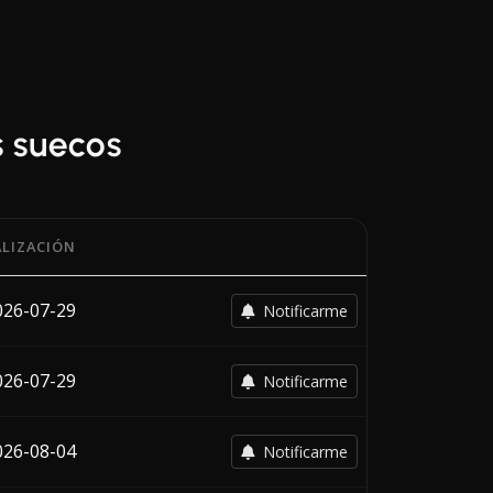
s suecos
LIZACIÓN
a, con la fecha del cambio más reciente de cada transportis
026-07-29
Notificarme
026-07-29
Notificarme
026-08-04
Notificarme