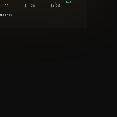
1.25
Jul '25
Jan '26
Jul '26
erecho)