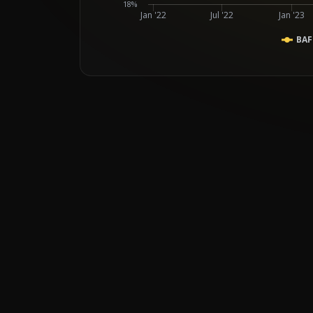
18%
Jan '22
Jul '22
Jan '23
BAF
End of interactive chart.
Line chart with 2 lines.