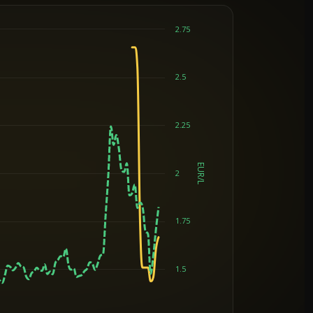
2.75
2.5
2.25
EUR/L
2
1.75
1.5