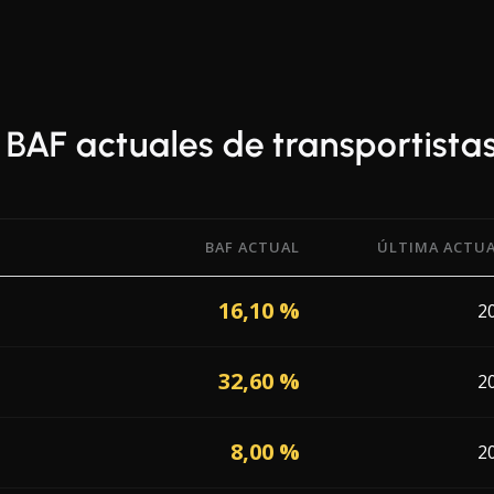
 BAF actuales de transportista
BAF ACTUAL
ÚLTIMA ACTUA
r Combustible (BAF) de 13 transportistas que operan en Sueci
16,10 %
2
32,60 %
2
8,00 %
2