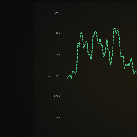
54%
48%
42%
36%
%
Chart
30%
24%