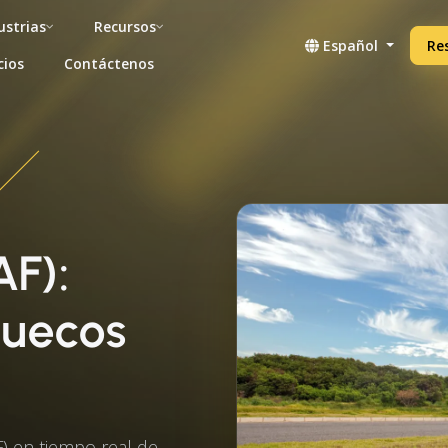
ustrias
Recursos
Español
Re
cios
Contáctenos
AF):
suecos
) en tiempo real de