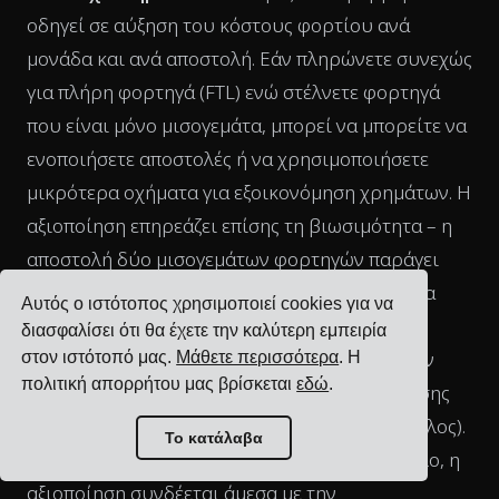
οδηγεί σε αύξηση του κόστους φορτίου ανά
μονάδα και ανά αποστολή. Εάν πληρώνετε συνεχώς
για πλήρη φορτηγά (FTL) ενώ στέλνετε φορτηγά
που είναι μόνο μισογεμάτα, μπορεί να μπορείτε να
ενοποιήσετε αποστολές ή να χρησιμοποιήσετε
μικρότερα οχήματα για εξοικονόμηση χρημάτων. Η
αξιοποίηση επηρεάζει επίσης τη βιωσιμότητα – η
αποστολή δύο μισογεμάτων φορτηγών παράγει
περισσότερο CO2 από ένα γεμάτο φορτηγό. Για
Αυτός ο ιστότοπος χρησιμοποιεί cookies για να
εταιρείες στην Ευρώπη που αντιμετωπίζουν
διασφαλίσει ότι θα έχετε την καλύτερη εμπειρία
υψηλό κόστος καυσίμων και πιέσεις εκπομπών
στον ιστότοπό μας.
Μάθετε περισσότερα
. Η
πολιτική απορρήτου μας βρίσκεται
εδώ
.
άνθρακα, η βελτίωση του συντελεστή φόρτωσης
είναι win-win (κόστος και περιβαλλοντικό όφελος).
Το κατάλαβα
Επιπλέον, εάν διαχειρίζεστε τον δικό σας στόλο, η
αξιοποίηση συνδέεται άμεσα με την