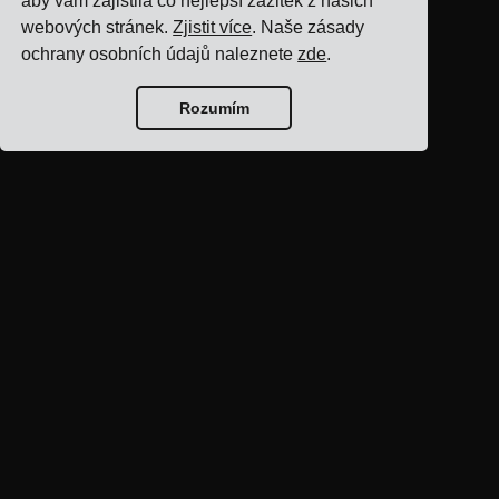
aby vám zajistila co nejlepší zážitek z našich
webových stránek.
Zjistit více
. Naše zásady
ochrany osobních údajů naleznete
zde
.
Rozumím
Domovská stránka
blogu