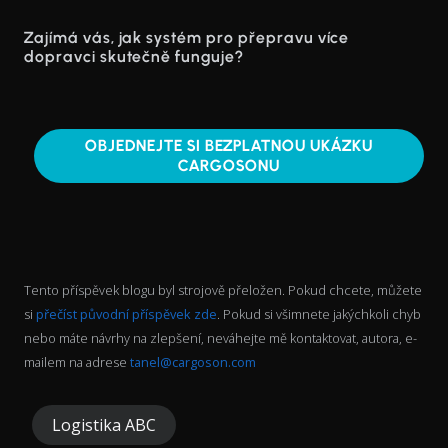
Zajímá vás, jak systém pro přepravu více
dopravci skutečně funguje?
OBJEDNEJTE SI BEZPLATNOU UKÁZKU
CARGOSONU
Tento příspěvek blogu byl strojově přeložen. Pokud chcete, můžete
si
přečíst původní příspěvek zde
. Pokud si všimnete jakýchkoli chyb
nebo máte návrhy na zlepšení, neváhejte mě kontaktovat, autora, e-
mailem na adrese
tanel@cargoson.com
Logistika ABC