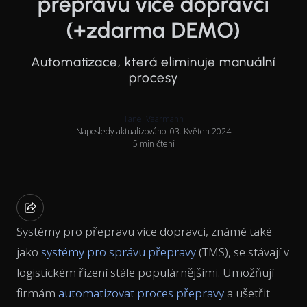
přepravu více dopravci
(+zdarma DEMO)
Automatizace, která eliminuje manuální
procesy
Tanel Vaarmann
Naposledy aktualizováno: 03. Květen 2024
5 min čtení
Systémy pro přepravu více dopravci, známé také
jako
systémy pro správu přepravy
(TMS), se stávají v
logistickém řízení stále populárnějšími. Umožňují
firmám
automatizovat proces přepravy
a ušetřit