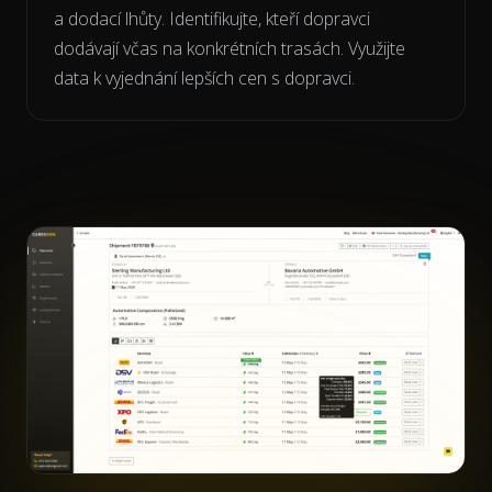
a dodací lhůty. Identifikujte, kteří dopravci
dodávají včas na konkrétních trasách. Využijte
data k vyjednání lepších cen s dopravci.