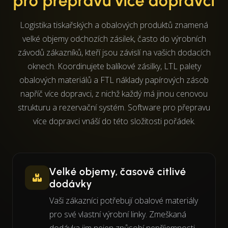
pro přepravu více dopravci
Logistika tiskařských a obalových produktů znamená
velké objemy odchozích zásilek, často do výrobních
závodů zákazníků, kteří jsou závislí na vašich dodacích
oknech. Koordinujete balíkové zásilky, LTL palety
obalových materiálů a FTL náklady papírových zásob
napříč více dopravci, z nichž každý má jinou cenovou
strukturu a rezervační systém. Software pro přepravu
více dopravci vnáší do této složitosti pořádek.
Velké objemy, časově citlivé
dodávky
Vaši zákazníci potřebují obalové materiály
pro své vlastní výrobní linky. Zmeškaná