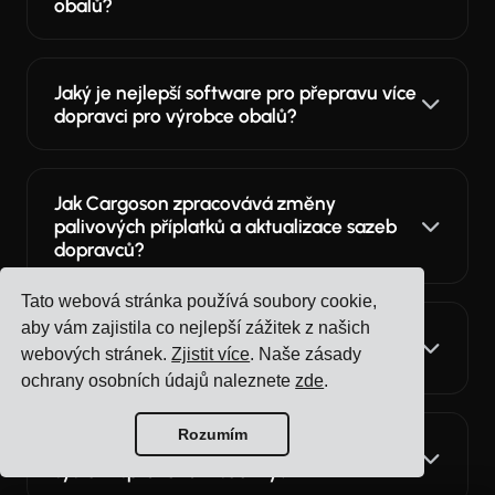
obalů?
Jaký je nejlepší software pro přepravu více
dopravci pro výrobce obalů?
Jak Cargoson zpracovává změny
palivových příplatků a aktualizace sazeb
dopravců?
Tato webová stránka používá soubory cookie,
aby vám zajistila co nejlepší zážitek z našich
Mohou Cargoson používat různé týmy?
webových stránek.
Zjistit více
. Naše zásady
Logistika, nákup, sklad?
ochrany osobních údajů naleznete
zde
.
Rozumím
Máme více továren a skladů. Může jeden
systém spravovat všechny?