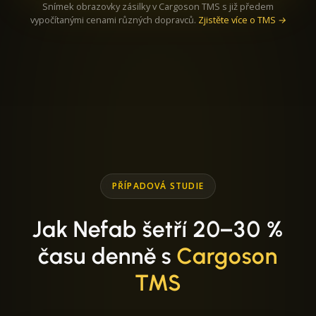
Snímek obrazovky zásilky v Cargoson TMS s již předem
vypočítanými cenami různých dopravců.
Zjistěte více o TMS →
PŘÍPADOVÁ STUDIE
Jak Nefab šetří 20–30 %
času denně s
Cargoson
TMS