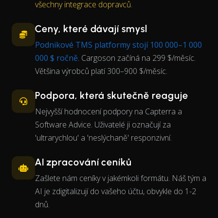
všechny integrace dopravců
.
Ceny, které dávají smysl
Podnikové TMS platformy stojí 100 000–1 000
000 $ ročně
. Cargoson začíná na 299 $/měsíc.
Většina výrobců platí 300–900 $/měsíc.
Podpora, která skutečně reaguje
Nejvyšší hodnocení podpory na Capterra a
Software Advice. Uživatelé ji označují za
'ultrarychlou' a 'neslýchaně' responzivní.
AI zpracování ceníků
Zašlete nám ceníky v jakémkoli formátu. Náš tým a
AI je zdigitalizují do vašeho účtu, obvykle do 1-2
dnů.