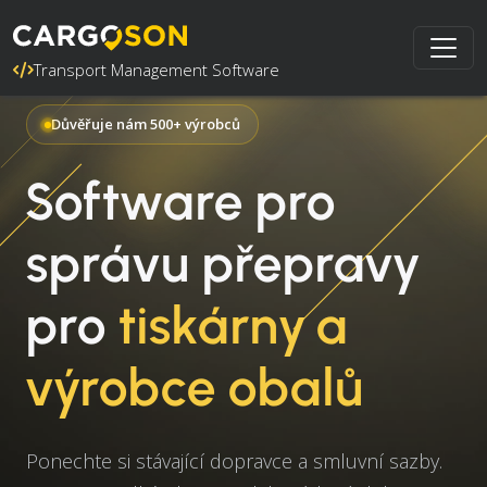
Transport Management Software
Důvěřuje nám 500+ výrobců
Software pro
správu přepravy
pro
tiskárny a
výrobce obalů
Ponechte si stávající dopravce a smluvní sazby.