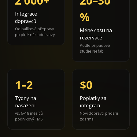
2 000+
20–30
%
Integrace
dopravců
Od balíkové přepravy
Méně času na
po plné nákladní vozy
rezervace
Podle případové
studie Nefab
1–2
$0
Týdny na
Poplatky za
nasazení
integraci
vs. 6–18 měsíců
Noví dopravci přidáni
podnikový TMS
zdarma