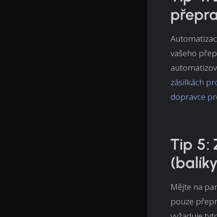
přepr
Automatizac
vašeho přep
automatizova
zásilkách pr
dopravce pr
Tip 5:
(balík
Mějte na pa
pouze přepra
vyžaduje tyto