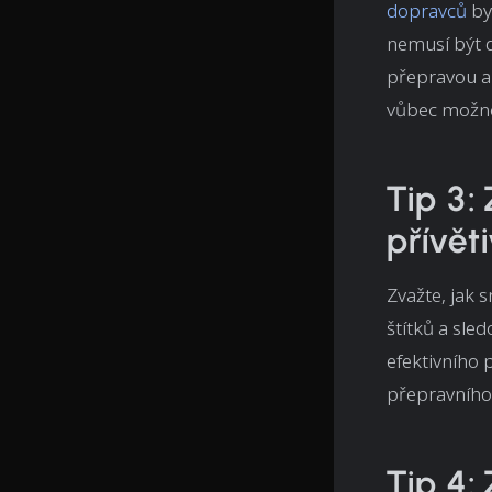
dopravců
by
nemusí být 
přepravou a 
vůbec možné?
Tip 3:
přívěti
Zvažte, jak s
štítků a sled
efektivního 
přepravního
Tip 4: