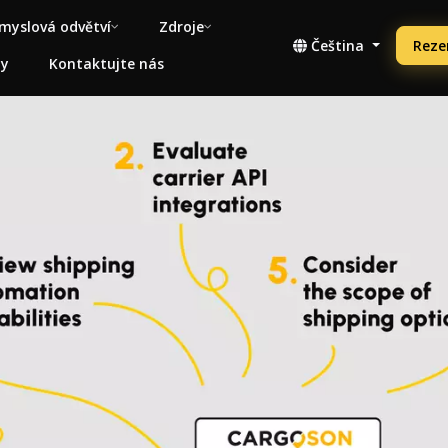
myslová odvětví
Zdroje
Čeština
Reze
ny
Kontaktujte nás