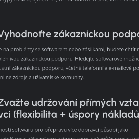
 Vyhodnoťte zákaznickou podp
e na problémy se softwarem nebo zásilkami, budete chtít 
olehlivou zákaznickou podporu. Hledejte softwarové možnos
ustní zákaznickou podporu, včetně telefonní a e-mailové p
online zdroje a uživatelské komunity.
 Zvažte udržování přímých vzta
ci (flexibilita + úspory nákladů
stí softwaru pro přepravu více dopravci působí jako
vatelé mezi zákazníkem a dopravcem, což může omezit va