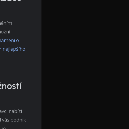
vněním
možní
námení o
r nejlepšího
ností
vci nabízí
d váš podnik
 je