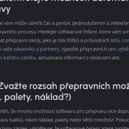
avy
e vám může ušetřit čas a peníze zjednodušením a zefekti
ravního procesu. Hledejte softwarové řešení, které vám u
t přepravní úkoly, jako je tisk štítků a průvodních listů,
oz
o vaše zákazníky a partnery
, výpočet přepravních cen,
výbě
o každou zásilku
, aktualizace informací o sledování atd.
 Zvažte rozsah přepravních mož
y, palety, náklad?)
měti, že mnoho možností softwaru pro přepravu více dopra
vu balíků, nikoli náklad, palety nebo větší množství. Poku
 typy zásilek, ujistěte se, že softwarové řešení, které zvolíte,