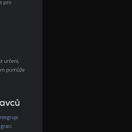
e pro
t určení,
 vám pomůže
ravců
integruje
egraci