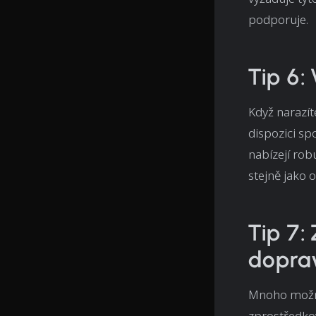
podporuje.
Tip 6:
Když narazít
dispozici sp
nabízejí rob
stejně jako 
Tip 7:
doprav
Mnoho možno
zprostředko