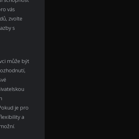
pro vás
dů, zvolte
sazby s
vci může být
rozhodnutí,
své
ivatelskou
h
Pokud je pro
exibility a
umožní.