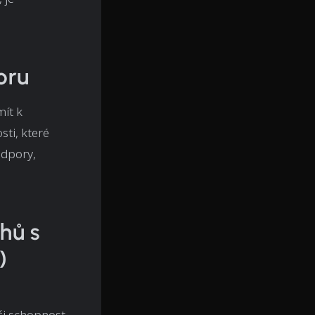
oru
mít k
ti, které
odpory,
hů s
)
ši schopnost