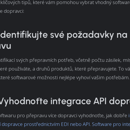
 klíčových tipů, které vám pomohou vybrat vhodný softwar
e dopravci:
 Identifikujte své požadavky na
avu
tifikací svých přepravních potřeb, včetně počtu zásilek, mís
teré používáte, a druhů produktů, které přepravujete. To
které softwarové možnosti nejlépe vyhoví vašim potřebám.
 Vyhodnoťte integrace API dop
oftwaru pro přepravu více dopravci vyhodnoťte, jak dobře
cí dopravce prostřednictvím EDI nebo API
.
Software pro int