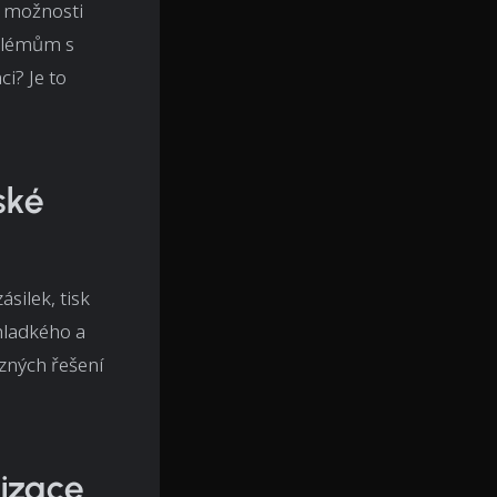
é možnosti
oblémům s
i? Je to
ské
ásilek, tisk
 hladkého a
zných řešení
tizace