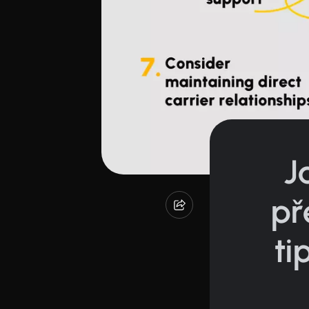
J
př
ti