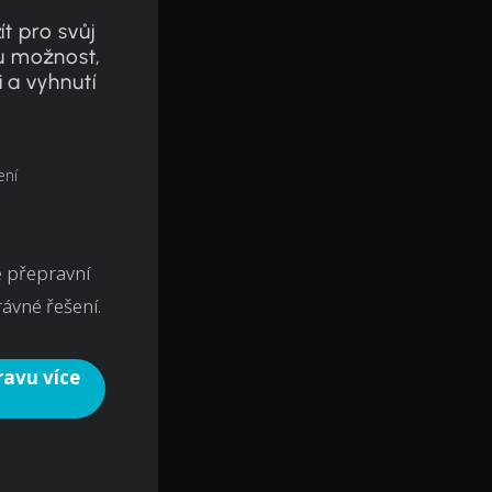
ít pro svůj
u možnost,
 a vyhnutí
ení
é přepravní
ávné řešení.
ravu více