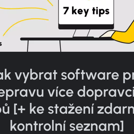
ak vybrat software p
epravu více dopravci
pů [+ ke stažení zda
kontrolní seznam]