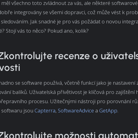
 měl všechno toto zvládnout za vás, ale některé softwarov
dobře integrovány se všemi dopravci, což může vést k pr
sledováním. Jak snadné je pro vás požádat o novou integrac
 Stojí vás to něco? Pokud ano, kolik?
 Zkontrolujte recenze o uživatel
vosti
nadno se software používá, včetně funkcí jako je nastavení z
ování balíků. Uživatelská přívětivost je klíčová pro zajištění
přepravního procesu. Užitečnými nástroji pro porovnání rů
 softwaru jsou
Capterra
,
SoftwareAdvice
a
GetApp
.
 Zkontrolujte možnosti automa