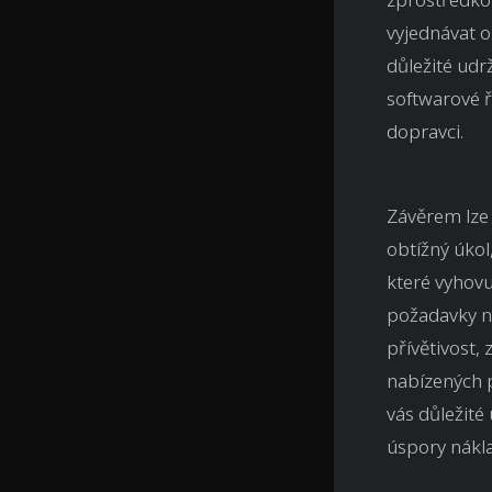
vyjednávat o
důležité udr
softwarové ř
dopravci.
Závěrem lze 
obtížný úkol
které vyhov
požadavky na
přívětivost,
nabízených 
vás důležité
úspory nákla