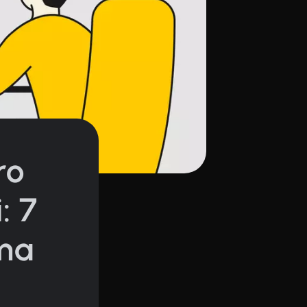
ro
: 7
rma