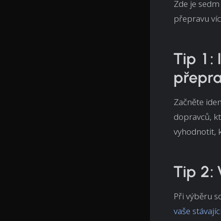
Zde je sedm
přepravu víc
Tip 1:
přepr
Začněte iden
dopravců, k
vyhodnotit, 
Tip 2:
Při výběru s
vaše stávají