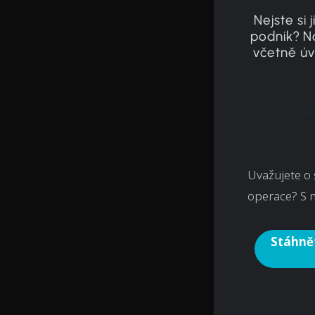
Nejste si 
podnik? N
včetně úv
Ra
Uvažujete o 
operace? S 
Stáhnět