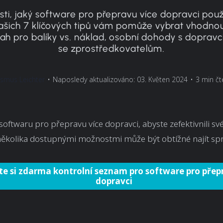
jisti, jaký software pro přepravu více dopravci použ
ašich 7 klíčových tipů vám pomůže vybrat vhodno
ah pro balíky vs. náklad, osobní dohody s dopravci
se zprostředkovatelům.
smus Leichter
•
Naposledy aktualizováno: 03. Květen 2024
•
3 min čt
softwaru pro přepravu více dopravci, abyste zefektivnili sv
několika dostupnými možnostmi může být obtížné najít spr
e si zdarma kontrolní seznam pro software pro přep
dopravci