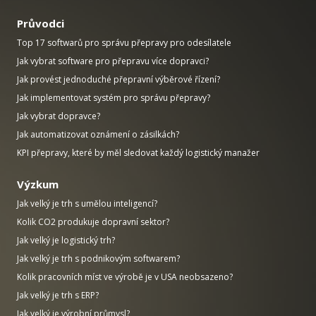
Průvodci
Top 17 softwarů pro správu přepravy pro odesílatele
Jak vybrat software pro přepravu více dopravci?
Jak provést jednoduché přepravní výběrové řízení?
Jak implementovat systém pro správu přepravy?
Jak vybrat dopravce?
Jak automatizovat oznámení o zásilkách?
KPI přepravy, které by měl sledovat každý logistický manažer
Výzkum
Jak velký je trh s umělou inteligencí?
Kolik CO2 produkuje dopravní sektor?
Jak velký je logistický trh?
Jak velký je trh s podnikovým softwarem?
Kolik pracovních míst ve výrobě je v USA neobsazeno?
Jak velký je trh s ERP?
Jak velký je výrobní průmysl?