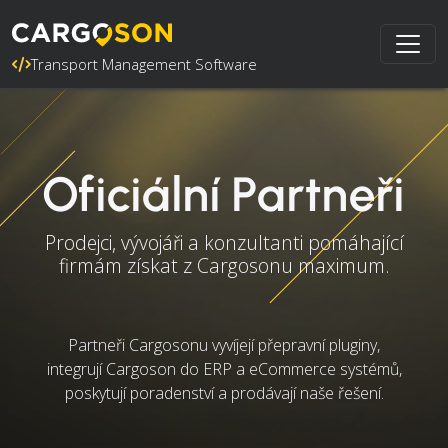
Transport Management Software
Oficiální Partneři
Prodejci, vývojáři a konzultanti pomáhající
firmám získat z Cargosonu maximum.
Partneři Cargosonu vyvíjejí přepravní pluginy,
integrují Cargoson do ERP a eCommerce systémů,
poskytují poradenství a prodávají naše řešení.