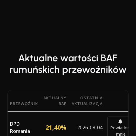
Aktualne wartości BAF
rumuńskich przewoźników
AKTUALNY
OSTATNIA
PRZEWOŹNIK
BAF
AKTUALIZACJA
Aktualne wartości procentowe BAF (Bunker Adjustment F
DPD
21,40%
2026-08-04
Powiadom
Romania
mnie