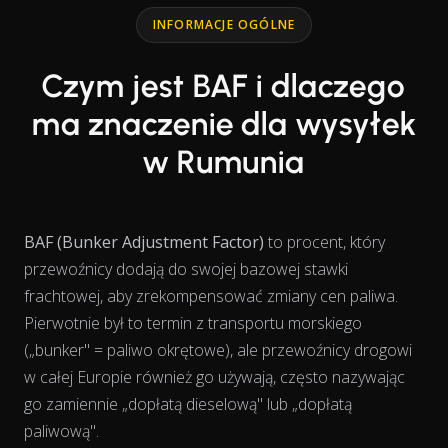
Line chart with 2 lines.
INFORMACJE OGÓLNE
Czym jest BAF i dlaczego
ma znaczenie dla wysyłek
w Rumunia
BAF (Bunker Adjustment Factor)
to procent, który
przewoźnicy dodają do swojej bazowej stawki
frachtowej, aby zrekompensować zmiany cen paliwa.
Pierwotnie był to termin z transportu morskiego
(„bunker" = paliwo okrętowe), ale przewoźnicy drogowi
w całej Europie również go używają, często nazywając
go zamiennie „dopłatą dieselową" lub „dopłatą
paliwową".