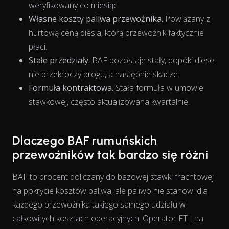
weryfikowany co miesiąc.
Własne koszty paliwa przewoźnika.
Powiązany z
hurtową ceną diesla, którą przewoźnik faktycznie
płaci.
The chart has 1 X axis displaying Time. Data ranges from 202
Stałe przedziały.
BAF pozostaje stały, dopóki diesel
nie przekroczy progu, a następnie skacze.
Formuła kontraktowa.
Stała formuła w umowie
stawkowej, często aktualizowana kwartalnie.
Dlaczego BAF rumuńskich
przewoźników tak bardzo się różni
BAF to procent doliczany do bazowej stawki frachtowej
na pokrycie kosztów paliwa, ale paliwo nie stanowi dla
każdego przewoźnika takiego samego
udziału
w
całkowitych kosztach operacyjnych. Operator FTL na