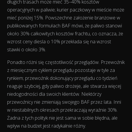
długich trasach może mieć 35–40% kosztów
operacyjnych w paliwie; kurier paczkowy w mieście może
mieć poniżej 15%. Powszechne założenie branżowe w
publikowanych formułach BAF mówi, że paliwo stanowi
około 30% całkowitych kosztów frachtu, co oznacza, że
wzrost ceny diesla o 10% przekłada się na wzrost
stawki o około 3%.
The chart has 2 Y axes displaying % and EUR/L.
Ponadto różni się częstotliwość przeglądów. Przewoźnik
z miesięcznym cyklem przeglądu pozostaje w tyle za
rynkiem; przewoźnik dokonujący przeglądu co tydzień
reaguje szybciej, gdy paliwo drożeje, ale stwarza więcej
niedogodności dla swoich klientów. Niektórzy
przewoźnicy nie zmieniają swojego BAF przez lata. Inni
w niestabilnych okresach przekraczają wyraźnie 30%.
Żadna z tych polityk nie jest sama w sobie błędna, ale
wpływ na budżet jest radykalnie różny.