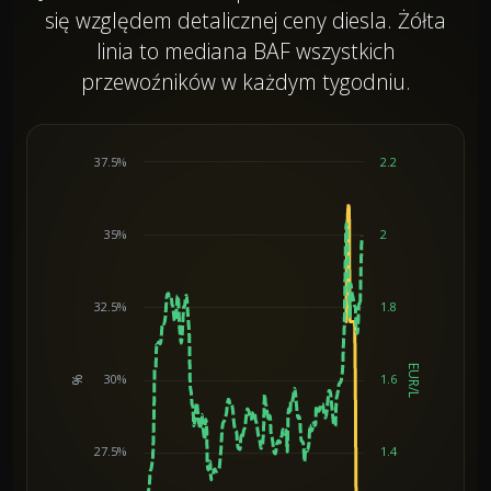
się względem detalicznej ceny diesla. Żółta
linia to mediana BAF wszystkich
przewoźników w każdym tygodniu.
37.5%
2.2
35%
2
32.5%
1.8
EUR/L
30%
1.6
%
Chart
27.5%
1.4