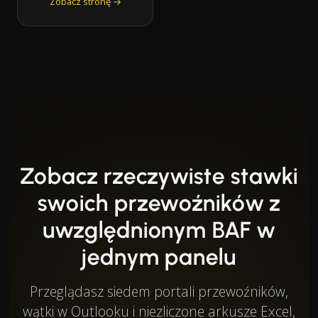
Zobacz stronę →
Zobacz rzeczywiste stawki
swoich przewoźników z
uwzględnionym BAF w
jednym panelu
Przeglądasz siedem portali przewoźników,
wątki w Outlooku i niezliczone arkusze Excel,