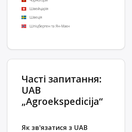
Чорногорія
Швейцарія
Швеція
Шпіцберген та Ян-Маєн
Часті запитання:
UAB
„Agroekspedicija“
Як зв'язатися з UAB