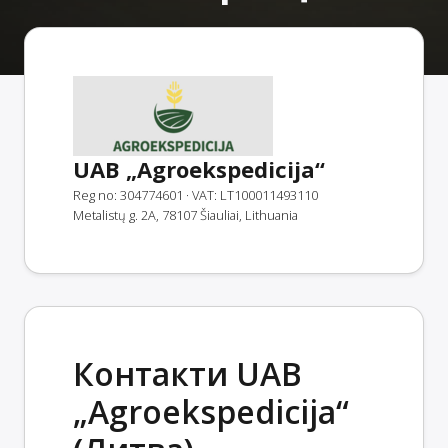
UAB „Agroekspedicija“
Reg no: 304774601
· VAT: LT100011493110
Metalistų g. 2A, 78107 Šiauliai, Lithuania
Контакти UAB
„Agroekspedicija“