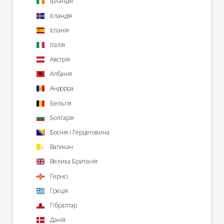
Ірландія
Ісландія
Іспанія
Італія
Австрія
Албанія
Андорра
Бельгія
Болгарія
Боснія і Герцеговина
Ватикан
Велика Британія
Гернсі
Греція
Гібралтар
Данія