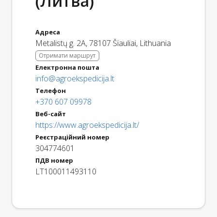
(Литва)
Адреса
Metalistų g. 2A
,
78107
Šiauliai
,
Lithuania
Отримати маршрут
Електронна пошта
info@agroekspedicija.lt
Телефон
+370 607 09978
Веб-сайт
https://www.agroekspedicija.lt/
Реєстраційний номер
304774601
ПДВ номер
LT100011493110