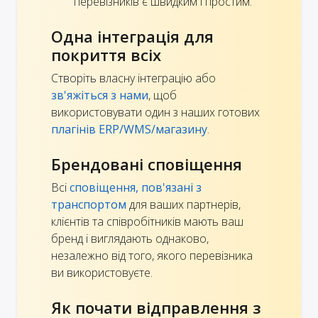
перевізників є швидким і простим.
Одна інтеграція для
покриття всіх
Створіть власну інтеграцію або
зв'яжіться з нами
, щоб
використовувати один з наших готових
плагінів ERP/WMS/магазину
.
Брендовані сповіщення
Всі
сповіщення, пов'язані з
транспортом
для ваших партнерів,
клієнтів та співробітників мають ваш
бренд і виглядають однаково,
незалежно від того, якого перевізника
ви використовуєте.
Як почати відправлення з