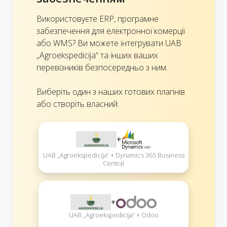
Використовуєте ERP, програмне
забезпечення для електронної комерції
або WMS? Ви можете інтегрувати UAB
„Agroekspedicija“ та інших ваших
перевізників безпосередньо з ним.
Виберіть один з наших готових плагінів
або створіть власний:
+
UAB „Agroekspedicija“ + Dynamics 365 Business
Central
+
UAB „Agroekspedicija“ + Odoo