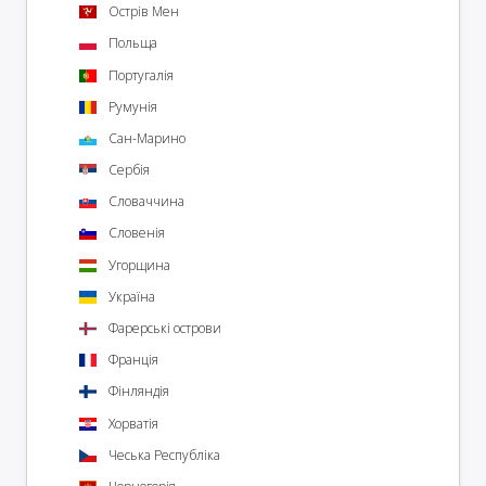
Острів Мен
Польща
Португалія
Румунія
Сан-Марино
Сербія
Словаччина
Словенія
Угорщина
Україна
Фарерські острови
Франція
Фінляндія
Хорватія
Чеська Республіка