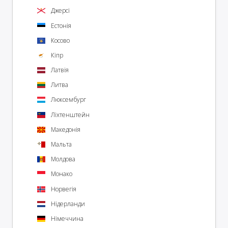
Джерсі
Естонія
Косово
Кіпр
Латвія
Литва
Люксембург
Ліхтенштейн
Македонія
Мальта
Молдова
Монако
Норвегія
Нідерланди
Німеччина