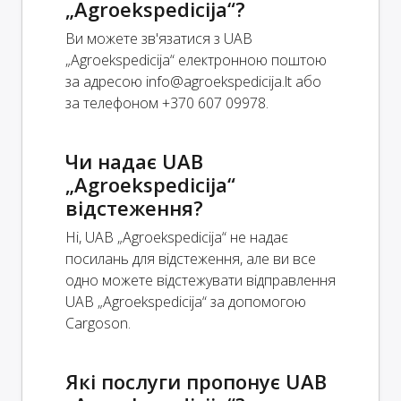
„Agroekspedicija“?
Ви можете зв'язатися з UAB
„Agroekspedicija“ електронною поштою
за адресою
info@agroekspedicija.lt
або
за телефоном +370 607 09978.
Чи надає UAB
„Agroekspedicija“
відстеження?
Ні, UAB „Agroekspedicija“ не надає
посилань для відстеження, але ви все
одно можете відстежувати відправлення
UAB „Agroekspedicija“ за допомогою
Cargoson.
Які послуги пропонує UAB