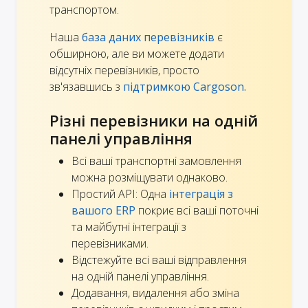
транспортом.
Наша
база даних перевізників
є
обширною, але ви можете додати
відсутніх перевізників, просто
зв'язавшись з
підтримкою Cargoson.
Різні перевізники на одній
панелі управління
Всі ваші транспортні замовлення
можна розміщувати однаково.
Простий API: Одна
інтеграція з
вашого ERP
покриє всі ваші поточні
та майбутні інтеграції з
перевізниками.
Відстежуйте всі ваші відправлення
на одній панелі управління.
Додавання, видалення або зміна