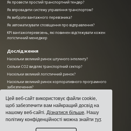
Як провести простий транспортний тендер?
Як впровадити систему управління транспортом?
Як вибрати вантажного перевізника?
Як автоматизувати сповіщення про відправлення?
KPI вантажоперевезень, які повинен відстежувати кожен
логістичний менеджер
Дослідження
Наскільки великий ринок штучного інтелекту?
Скільки CO2 виділяє транспортний сектор?
Наскільки великий логістичний ринок?
Наскільки великий ринок корпоративного програмного
забезпечення?
Скільки робочих місць у виробництві залишаються
Цей веб-сайт використовує файли cookie,
незаповненими в США?
щоб забезпечити вам найкращий досвід на
Наскільки великий ринок ERP?
нашому веб-сайті.
Дізнатися більше
. Нашу
Наскільки великою є виробнича галузь?
політику конфіденційності можна знайти
тут
.
Топ-50 виробничих компаній світу за доходом
AWS vs Azure vs Google: частка хмарного ринку (2025)