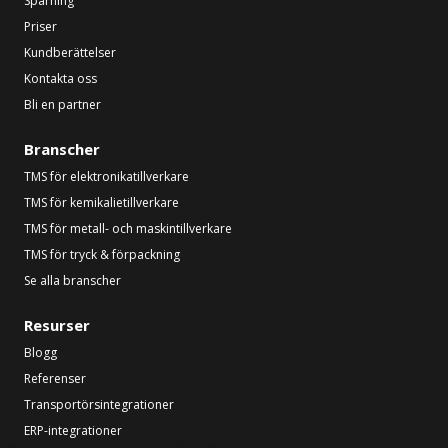
Spårning
Priser
Kundberättelser
Kontakta oss
Bli en partner
Branscher
TMS för elektronikatillverkare
TMS för kemikalietillverkare
TMS för metall- och maskintillverkare
TMS för tryck & förpackning
Se alla branscher
Resurser
Blogg
Referenser
Transportörsintegrationer
ERP-integrationer