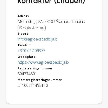
kontakter (Litauen)
Adress
Metalistų g. 2A
,
78107
Šiauliai
,
Lithuania
Få vägbeskrivning
E-post
info@agroekspedicija.lt
Telefon
+370 607 09978
Webbplats
https://www.agroekspedicija.lt/
Registreringsnummer
304774601
Momsregistreringsnummer
LT100011493110