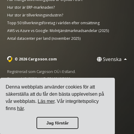
Hur stor är ERP-marknaden?
Hur stor är tillverkningsindustrin?
Topp 50 tillverkningsföretag i världen efter omsättning
AWS vs Azure vs Google: Molntjänstmarknadsandelar (2025)
Antal datacenter per land (november 2025)
Svenska
© 2026 Cargoson.com
Registrerad som Cargoson OÜ i Estland.
Reg nr: 14545832. VAT: EE102137680.
Denna webbplats använder cookies för att
Huvudkontor: Pärnu mnt. 141, 11314 Tallinn, Estland
säkerställa att du får den bästa upplevelsen på
·
+372 5555 0028
hello@cargoson.com
vår webbplats.
Läs mer
. Vår integritetspolicy
finns
här
.
Användarvillkor
|
Integritetspolicy
|
Cookiepolicy
Jag förstår