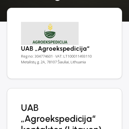
UAB „Agroekspedicija“
Reg no: 304774601
· VAT: LT100011493110
Metalistų g. 2A, 78107 Šiauliai, Lithuania
UAB
„Agroekspedicija“