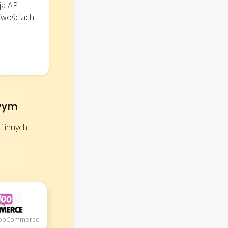
ja API
iwościach
owym
 innych
 WooCommerce