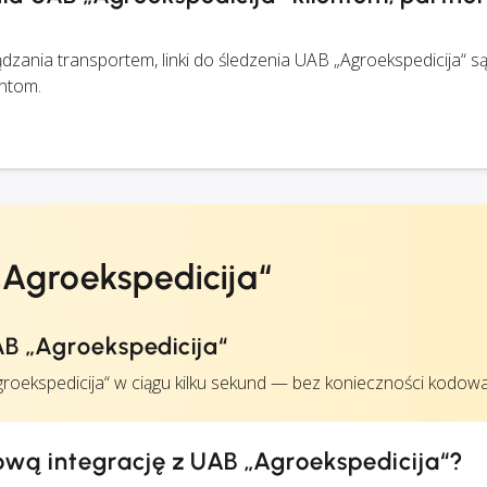
zania transportem, linki do śledzenia UAB „Agroekspedicija“ s
ntom.
„Agroekspedicija“
AB „Agroekspedicija“
oekspedicija“ w ciągu kilku sekund — bez konieczności kodowa
wą integrację z UAB „Agroekspedicija“?