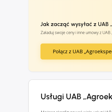
Jak zacząć wysyłać z UAB 
Załaduj swoje ceny i inne umowy z UAB „
Połącz z UAB „Agroeksped
Usługi UAB „Agroek