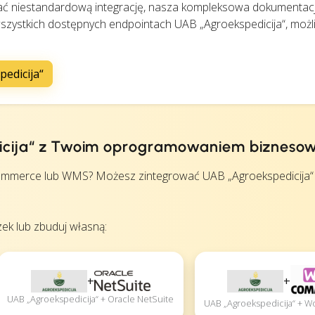
ć niestandardową integrację, nasza kompleksowa dokumentac
szystkich dostępnych endpointach UAB „Agroekspedicija“, możl
edicija“
dicija“ z Twoim oprogramowaniem biznes
mmerce lub WMS? Możesz zintegrować UAB „Agroekspedicija“ i
ek lub zbuduj własną:
+
+
UAB „Agroekspedicija“ + Oracle NetSuite
UAB „Agroekspedicija“ +