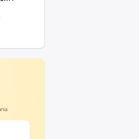
ą
nia.