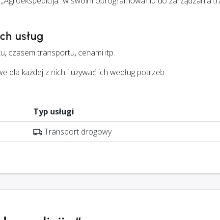
 „Agroekspedicija“ w swoim oprogramowaniu do zarządzania t
ych usług
u, czasem transportu, cenami itp.
la każdej z nich i używać ich według potrzeb.
Typ usługi
Transport drogowy