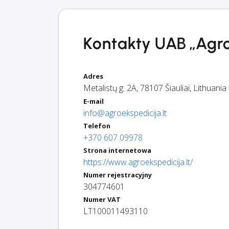
Kontakty UAB „Agro
Adres
Metalistų g. 2A
,
78107
Šiauliai
,
Lithuania
E-mail
info@agroekspedicija.lt
Telefon
+370 607 09978
Strona internetowa
https://www.agroekspedicija.lt/
Numer rejestracyjny
304774601
Numer VAT
LT100011493110