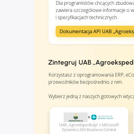
Dla programistów chcących zbudowa
zawiera szczegółowe informacje o w
i specyfikacjach technicznych.
Dokumentacja API UAB „Agroeksp
Zintegruj UAB „Agroekspe
Korzystasz z oprogramowania ERP, eCo
przewoźników bezpośrednio z nim.
Wybierz jedną z naszych gotowych wtycz
+
UAB „Agroekspedicija“ + Microsoft
Dynamics 365 Business Central