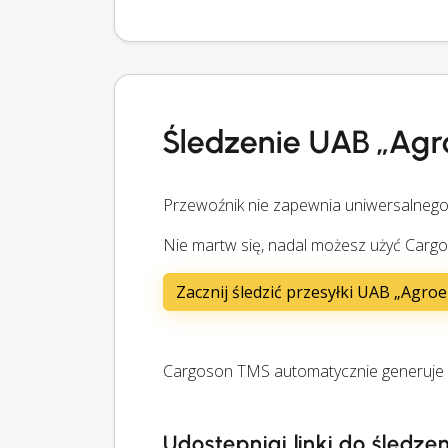
Śledzenie UAB „Agr
Przewoźnik nie zapewnia uniwersalnego
Nie martw się, nadal możesz użyć Cargo
Zacznij śledzić przesyłki UAB „Agroe
Cargoson TMS automatycznie generuje li
Udostępniaj linki do śledze