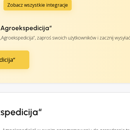
Zobacz wszystkie integracje
„Agroekspedicija“
Agroekspedicija“, zaproś swoich użytkowników i zacznij wysyłać
icija“
spedicija“