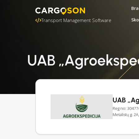
Bra
Sko
Transport Management Software
UAB „Agroekspedi
UAB „Ag
Reg no: 30477
Metalistų g. 2A