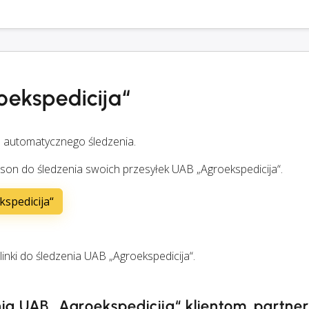
oekspedicija“
 automatycznego śledzenia.
son do śledzenia swoich przesyłek UAB „Agroekspedicija“.
kspedicija“
nki do śledzenia UAB „Agroekspedicija“.
nia UAB „Agroekspedicija“ klientom, partne