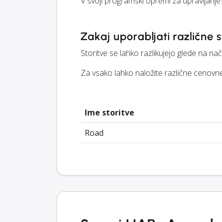
V svoji programski opremi za upravljanje
Zakaj uporabljati različne s
Storitve se lahko razlikujejo glede na na
Za vsako lahko naložite različne cenovne
Ime storitve
Road