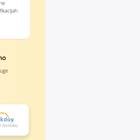
bne
ikacijah.
mo
ruge
 + Workday