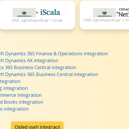
+
+
UAB „Agroekspedicija“ + Or
UAB „Agroekspedicija“ + iScala
ft Dynamics 365 Finance & Operations integration
ft Dynamics AX integration
s 365 Business Central integration
ft Dynamics 365 Business Central integration
tegration
g integration
mmerce integration
d Books integration
o integration
Ogled vseh integracij