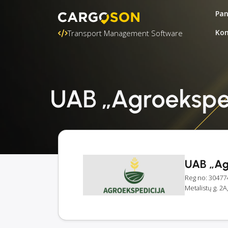
Pa
Kon
Transport Management Software
UAB „Agroekspedi
UAB „Ag
Reg no: 30477
Metalistų g. 2A