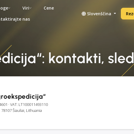
noge
Viri
Cene
Slovenščina
Rez
taktirajte nas
cija“: kontakti, sled
roekspedicija“
4601
· VAT: LT100011493110
, 78107 Šiauliai, Lithuania