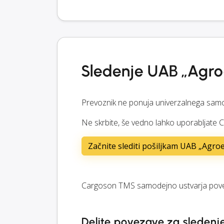
Sledenje UAB „Agro
Prevoznik ne ponuja univerzalnega samo
Ne skrbite, še vedno lahko uporabljate 
Začnite slediti pošiljkam UAB „Agroe
Cargoson TMS samodejno ustvarja povez
Delite povezave za sledenje