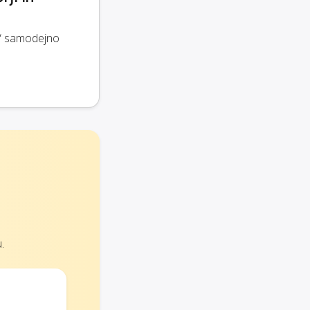
a“ samodejno
.