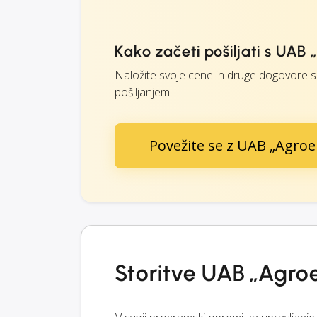
Kako začeti pošiljati s UAB
Naložite svoje cene in druge dogovore s 
pošiljanjem.
Povežite se z UAB „Agroe
Storitve UAB „Agro