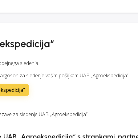
ekspedicija“
dejnega sledenja.
Cargoson za sledenje vašim pošiljkam UAB „Agroekspedicija“.
kspedicija“
ave za sledenje UAB „Agroekspedicija“.
 UAB „Agroekspedicija“ s strankami, partner