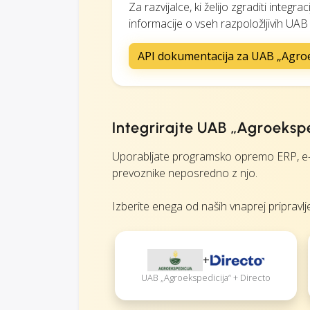
Za razvijalce, ki želijo zgraditi int
informacije o vseh razpoložljivih UAB
API dokumentacija za UAB „Agroe
Integrirajte UAB „Agroeksp
Uporabljate programsko opremo ERP, e-t
prevoznike neposredno z njo.
Izberite enega od naših vnaprej pripravlje
+
UAB „Agroekspedicija“ + Directo