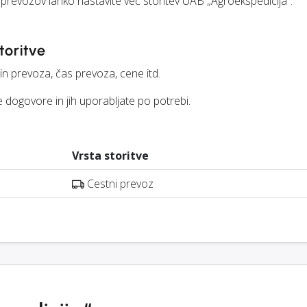
 prevozov lahko nastavite več storitev UAB „Agroekspedicija“.
toritve
čin prevoza, čas prevoza, cene itd.
 dogovore in jih uporabljate po potrebi.
Vrsta storitve
Cestni prevoz