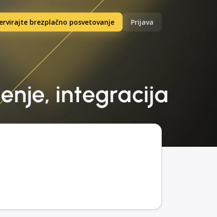
ervirajte brezplačno posvetovanje
Prijava
enje, integracija