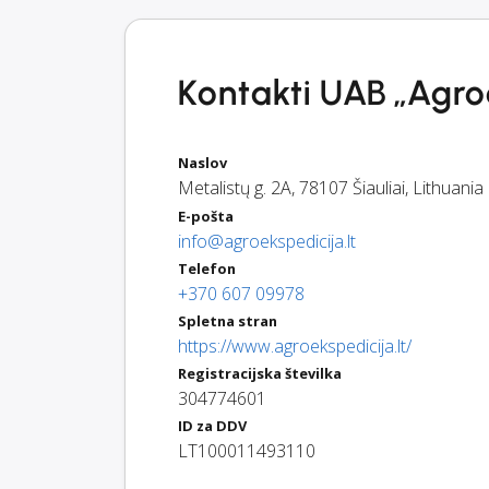
Kontakti UAB „Agroe
Naslov
Metalistų g. 2A
,
78107
Šiauliai
,
Lithuania
E-pošta
info@agroekspedicija.lt
Telefon
+370 607 09978
Spletna stran
https://www.agroekspedicija.lt/
Registracijska številka
304774601
ID za DDV
LT100011493110