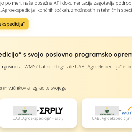
egracijo po meri, naša obsežna API dokumentacija zagotavlja podro
 „Agroekspedicija“ končnih točkah, zmožnostih in tehničnih specif
kspedicija“
edicija“ s svojo poslovno programsko opre
rgovino ali WMS? Lahko integrirate UAB „Agroekspedicija“ in d
nih vtičnikov ali zgradite svojega:
+
+
UAB „Agroekspedicija“ + Erply
UAB „Agroekspedicija“