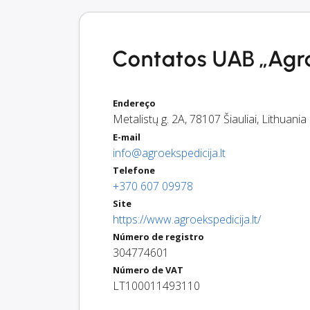
Contatos UAB „Agro
Endereço
Metalistų g. 2A
,
78107
Šiauliai
,
Lithuania
E-mail
info@agroekspedicija.lt
Telefone
+370 607 09978
Site
https://www.agroekspedicija.lt/
Número de registro
304774601
Número de VAT
LT100011493110