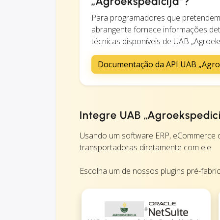
„Agroekspedicija“?
Para programadores que pretendem 
abrangente fornece informações det
técnicas disponíveis de UAB „Agroeks
Documentação da API UAB „Agroe
Integre UAB „Agroekspedic
Usando um software ERP, eCommerce ou
transportadoras diretamente com ele.
Escolha um de nossos plugins pré-fabri
+