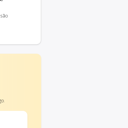
 são
go.