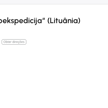
ekspedicija“ (Lituânia)
Obter direções