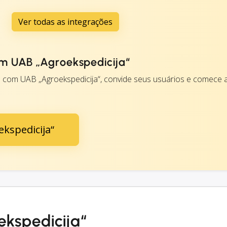
Ver todas as integrações
m UAB „Agroekspedicija“
 com UAB „Agroekspedicija“, convide seus usuários e comece a
kspedicija“
ekspedicija“