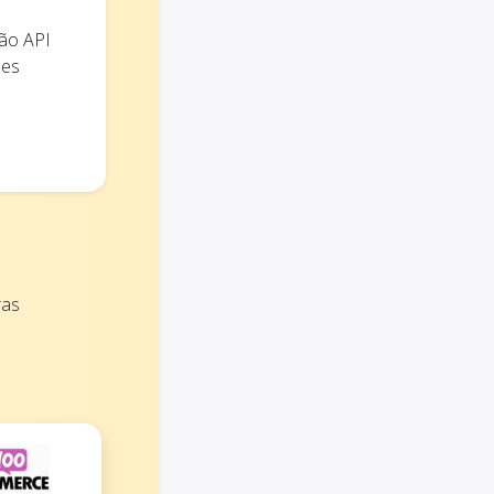
ão API
ões
ras