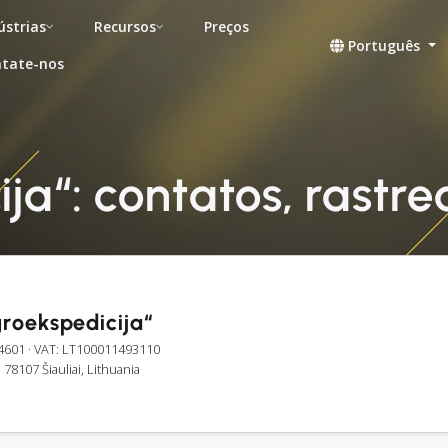
ústrias
Recursos
Preços
Português
tate-nos
ja“: contatos, rastr
roekspedicija“
4601
· VAT: LT100011493110
, 78107 Šiauliai, Lithuania