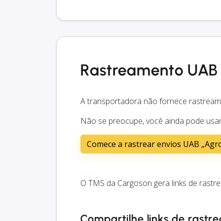
Rastreamento UAB 
A transportadora não fornece rastream
Não se preocupe, você ainda pode usar 
Comece a rastrear envios UAB „Agro
O TMS da Cargoson gera links de rastr
Compartilhe links de rastr