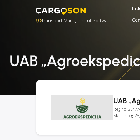
Ind
Con
Transport Management Software
UAB „Agroekspedici
UAB „Ag
Reg no: 30477
Metalistų g. 2A