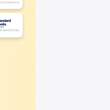
 WooCommerce
tandard Books