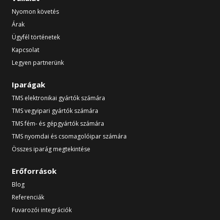
Nyomon követés
Árak
Ügyfél történetek
Kapcsolat
Legyen partnerünk
Iparágak
TMS elektronikai gyártók számára
TMS vegyipari gyártók számára
TMS fém- és gépgyártók számára
TMS nyomdai és csomagolóipar számára
Összes iparág megtekintése
Erőforrások
Blog
Referenciák
Fuvarozói integrációk