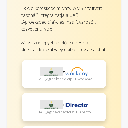
ERP, e-kereskedelmi vagy WMS szoftvert
használ? Integrálhatja a UAB
„Agroekspedicija“-t és más fuvarozóit
közvetlenül vele.
Válasszon egyet az előre elkészített
pluginjaink közül vagy építse meg a sajátját:
+
UAB „Agroekspedicija“ + Workday
+
UAB „Agroekspedicija“ + Directo