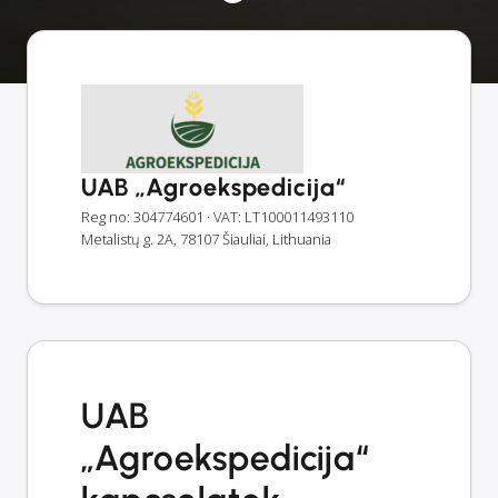
UAB „Agroekspedicija“
Reg no: 304774601
· VAT: LT100011493110
Metalistų g. 2A, 78107 Šiauliai, Lithuania
UAB
„Agroekspedicija“