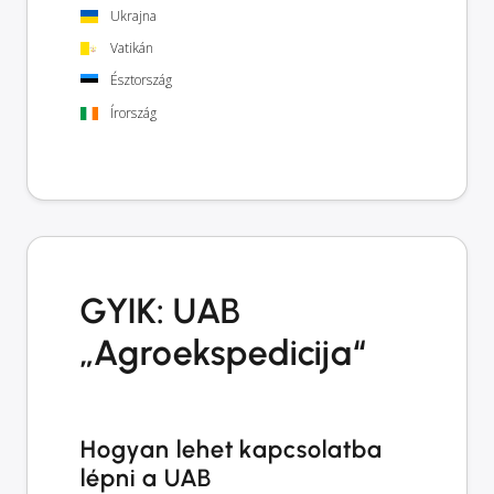
Ukrajna
Vatikán
Észtország
Írország
GYIK: UAB
„Agroekspedicija“
Hogyan lehet kapcsolatba
lépni a UAB