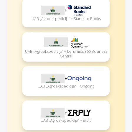
+
UAB „Agroekspedicija“ + Standard Books
+
UAB „Agroekspedicija“ + Dynamics 365 Business
Central
+
UAB „Agroekspedicija“ + Ongoing
+
UAB „Agroekspedicija“ + Erply