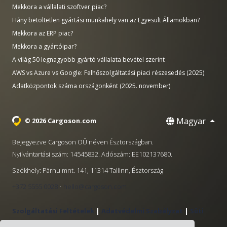
Mekkora a vállalati szoftver piac?
Hány betöltetlen gyártási munkahely van az Egyesült Államokban?
Mekkora az ERP piac?
Mekkora a gyártóipar?
A világ 50 legnagyobb gyártó vállalata bevétel szerint
AWS vs Azure vs Google: Felhőszolgáltatási piaci részesedés (2025)
Adatközpontok száma országonként (2025. november)
Magyar
© 2026 Cargoson.com
Bejegyezve Cargoson OÜ néven Észtországban.
Nyilvántartási szám: 14545832. Adószám: EE102137680.
Székhely: Pärnu mnt. 141, 11314 Tallinn, Észtország
·
+372 5555 0028
hello@cargoson.com
Szolgáltatási Feltételek
|
Adatvédelmi Szabályzat
|
Süti
szabályzat