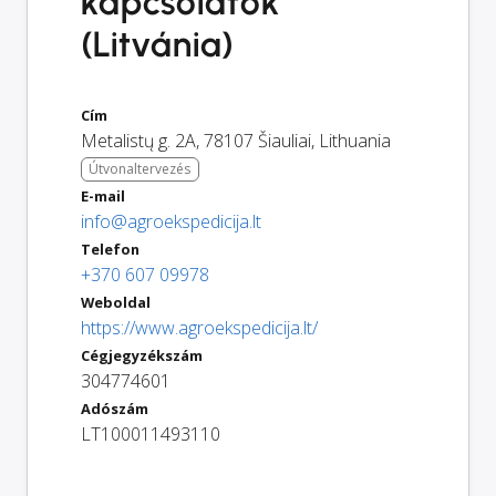
kapcsolatok
(Litvánia)
Cím
Metalistų g. 2A
,
78107
Šiauliai
,
Lithuania
Útvonaltervezés
E-mail
info@agroekspedicija.lt
Telefon
+370 607 09978
Weboldal
https://www.agroekspedicija.lt/
Cégjegyzékszám
304774601
Adószám
LT100011493110