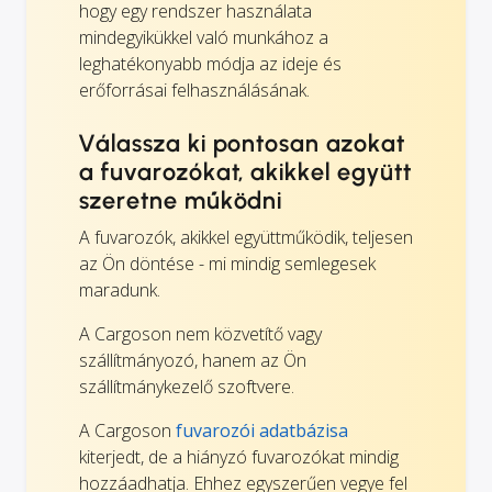
hogy egy rendszer használata
mindegyikükkel való munkához a
leghatékonyabb módja az ideje és
erőforrásai felhasználásának.
Válassza ki pontosan azokat
a fuvarozókat, akikkel együtt
szeretne működni
A fuvarozók, akikkel együttműködik, teljesen
az Ön döntése - mi mindig semlegesek
maradunk.
A Cargoson nem közvetítő vagy
szállítmányozó, hanem az Ön
szállítmánykezelő szoftvere.
A Cargoson
fuvarozói adatbázisa
kiterjedt, de a hiányzó fuvarozókat mindig
hozzáadhatja. Ehhez egyszerűen vegye fel