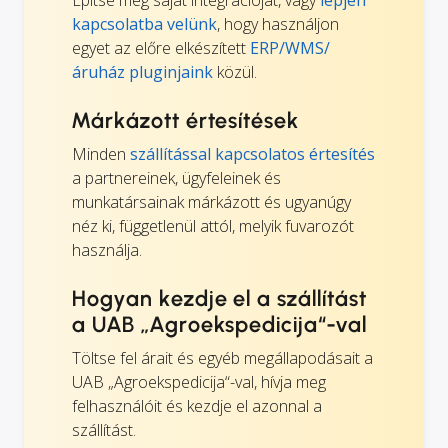
Építse meg saját integrációját, vagy
lépjen
kapcsolatba velünk
, hogy használjon
egyet az előre elkészített
ERP/WMS/
áruház pluginjaink
közül.
Márkázott értesítések
Minden
szállítással kapcsolatos értesítés
a partnereinek, ügyfeleinek és
munkatársainak márkázott és ugyanúgy
néz ki, függetlenül attól, melyik fuvarozót
használja.
Hogyan kezdje el a szállítást
a UAB „Agroekspedicija“-val
Töltse fel árait és egyéb megállapodásait a
UAB „Agroekspedicija“-val, hívja meg
felhasználóit és kezdje el azonnal a
szállítást.