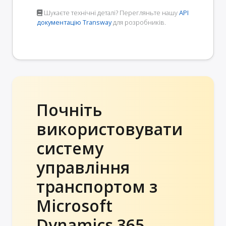
Шукаєте технічні деталі? Перегляньте нашу
API
документацію Transway
для розробників.
Почніть
використовувати
систему
управління
транспортом з
Microsoft
Dynamics 365