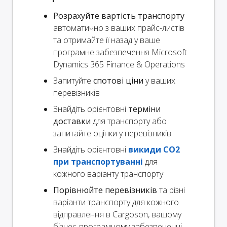
Розрахуйте вартість транспорту
автоматично з ваших прайс-листів
та отримайте її назад у ваше
програмне забезпечення Microsoft
Dynamics 365 Finance & Operations
Запитуйте
спотові ціни
у ваших
перевізників
Знайдіть орієнтовні
терміни
доставки
для транспорту або
запитайте оцінки у перевізників
Знайдіть орієнтовні
викиди CO2
при транспортуванні
для
кожного варіанту транспорту
Порівнюйте перевізників
та різні
варіанти транспорту для кожного
відправлення в Cargoson, вашому
бізнес-програмному забезпеченні